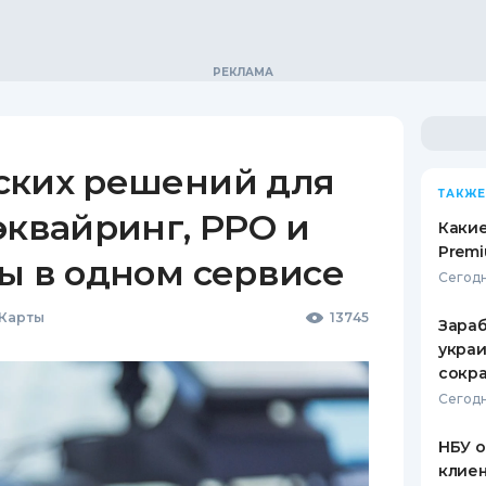
ских решений для
ТАКЖЕ
эквайринг, РРО и
Какие
Premi
ы в одном сервисе
Сегодн
 Карты
13745
Зараб
украи
сокра
Сегодн
НБУ 
клиен