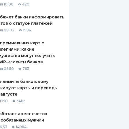
я 10:00
420
ДИТЕЛИ ПО
ВАНИЮ
обяжет банки информировать
тов о статусе платежей
РАХОВЫЕ ПОЛИСЫ
я 08:02
1994
ВЫЕ КОМПАНИИ
 премиальных карт с
легиями: какие
 О СТРАХОВЫХ
ИЯХ
ущества могут получить
VIP-клиенты банков
КА И ОПЛАТА
я 06:50
763
ТЫ
 лимиты банков: кому
кируют карты и переводы
 августе
13:10
3486
аботает арест счетов
нообязанных мужчин
6:33
14084