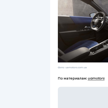
Фото: uamotors.com.ua
По материалам:
uamotors