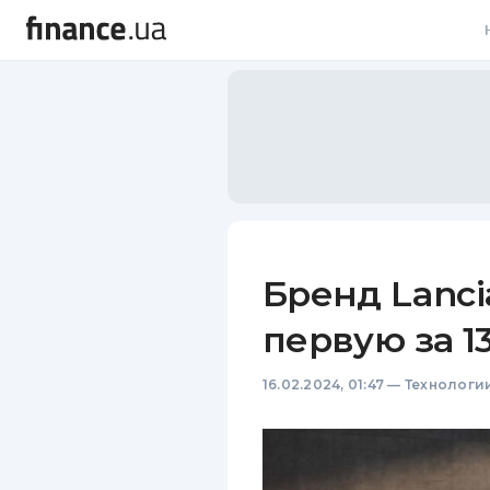
В
В
Л
А
Н
Бренд Lanci
С
первую за 1
П
16.02.2024, 01:47
—
Технологи
Т
Р