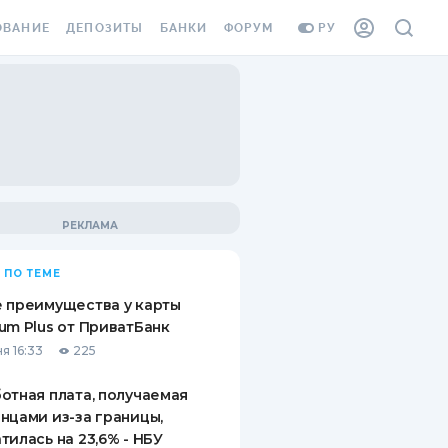
ОВАНИЕ
ДЕПОЗИТЫ
БАНКИ
ФОРУМ
РУ
ВСЕ ДЕПОЗИТЫ
ВСЕ БАНКИ
ВАНИЕ ЖИЛЬЯ ОТ
ДЕПОЗИТЫ В USD
ОТЗЫВЫ О БАНКАХ
И ШАХЕДОВ
ДЕПОЗИТЫ В EUR
МИКРОФИНАНСОВЫЕ
АХОВКА ЗАГРАНИЦУ
ОРГАНИЗАЦИИ
БОНУС К ДЕПОЗИТАМ
ОТЗЫВЫ ОБ МФО
УСЛОВИЯ АКЦИИ
Я КАРТА
 ПО ТЕМЕ
ВОПРОСЫ И ОТВЕТЫ
ОННАЯ ВИНЬЕТКА
 преимущества у карты
ДЕПОЗИТНЫЙ КАЛЬКУЛЯТОР
um Plus от ПриватБанк
Я СОТРУДНИКОВ
я 16:33
225
ПУТЕВОДИТЕЛИ ПО
SSISTANCE
СБЕРЕЖЕНИЯМ
отная плата, получаемая
нцами из-за границы,
ВАНИЕ ОТ
тилась на 23,6% - НБУ
ТНЫХ СЛУЧАЕВ