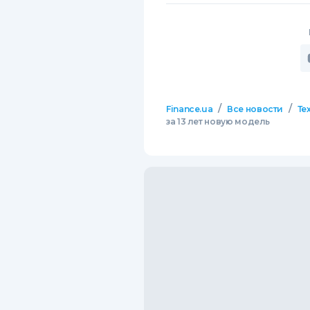
/
/
Finance.ua
Все новости
Те
за 13 лет новую модель