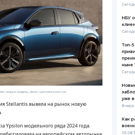
Сегодн
ЕЖЕМЕСЯЧНЫЙ ОБЗОР
ПУТЕВО
КЕШБЭКА
СТРАХО
НБУ 
клиен
ПУТЕВОДИТЕЛИ ПО
ВСЕ СТ
Сегодн
БАНКОВСКИМ КАРТАМ
СТРАХО
Топ-5
приви
ОТЗЫВЫ
КОМПАН
преим
ныне 
ДОСТАВ
Сегодн
КОНТАК
Новые
забло
лет новую модель, Фото: uamotors.com.ua
уже в
я Stellantis вывела на рынок новую
Вчера 
.
Как р
ia Ypsilon модельного ряда 2024 года.
воен
05.08 1
on дебютировала на европейском авторынке