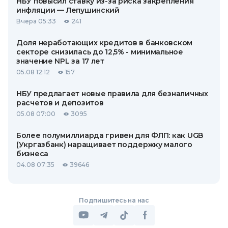
НБУ повысил ставку из-за риска закрепления
инфляции — Лепушинский
Вчера 05:33
241
Доля неработающих кредитов в банковском
секторе снизилась до 12,5% - минимальное
значение NPL за 17 лет
05.08 12:12
157
НБУ предлагает новые правила для безналичных
расчетов и депозитов
05.08 07:00
3095
Более полумиллиарда гривен для ФЛП: как UGB
(Укргазбанк) наращивает поддержку малого
бизнеса
04.08 07:35
39646
Подпишитесь на нас