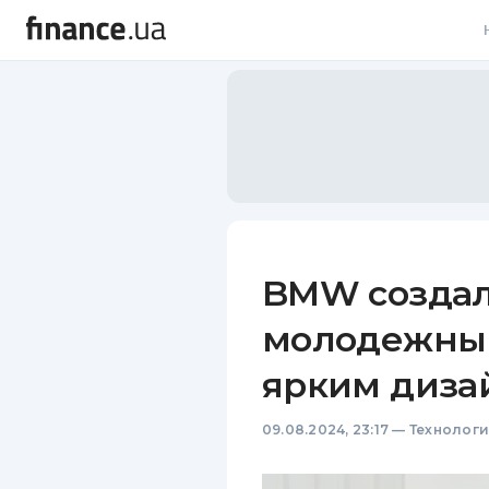
В
В
Л
А
Н
BMW создал
С
молодежный
П
ярким диза
Т
09.08.2024, 23:17
—
Технолог
Р