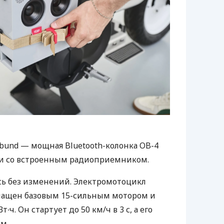
bund — мощная Bluetooth-колонка OB-4
е и со встроенным радиоприемником.
ась без изменений. Электромотоцикл
снащен базовым 15-сильным мотором и
∙ч. Он стартует до 50 км/ч в 3 с, а его
км.