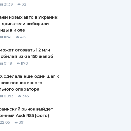
я 21:39
32
ДИТЕЛИ ПО
ВАНИЮ
жи новых авто в Украине:
 двигатели выбирали
РАХОВЫЕ ПОЛИСЫ
нцы в июле
я 16:41
415
ВЫЕ КОМПАНИИ
 может отозвать 1,2 млн
 О СТРАХОВЫХ
ИЯХ
обилей из-за 150 жалоб
я 01:18
1170
КА И ОПЛАТА
X сделала еще один шаг к
ТЫ
анию полноценного
льного оператора
я 00:13
345
раинский рынок выйдет
енный Audi RS5 (фото)
22:05
391