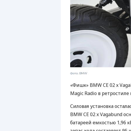
Фото: BMW
«Фишк» BMW CE 02 x Vaga
Magic Radio в ретростил
Силовая установка остал
BMW CE 02 x Vagabund о
батареей емкостью 1,96 кВт
запас хода составляет 95 