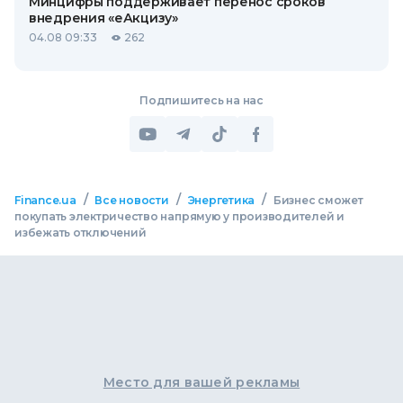
Минцифры поддерживает перенос сроков
внедрения «еАкцизу»
04.08 09:33
262
Подпишитесь на нас
/
/
/
Finance.ua
Все новости
Энергетика
Бизнес сможет
покупать электричество напрямую у производителей и
избежать отключений
Место для вашей рекламы