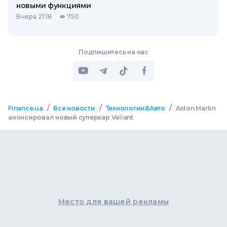
новыми функциями
Вчера 21:18
750
Подпишитесь на нас
/
/
/
Finance.ua
Все новости
Технологии&Авто
Aston Martin
анонсировал новый суперкар Valiant
Место для вашей рекламы