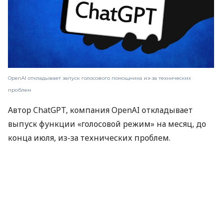
OpenAI откладывает запуск голосового помощника из-за технических
проблем
Автор ChatGPT, компания OpenAI откладывает
выпуск функции «голосовой режим» на месяц, до
конца июля, из-за технических проблем.
Об этом пишет
Reuters
.
Изначально компания планировала ввести
реалистичный голосовой разговор для небольшой
группы пользователей ChatGPT Plus в конце июня.