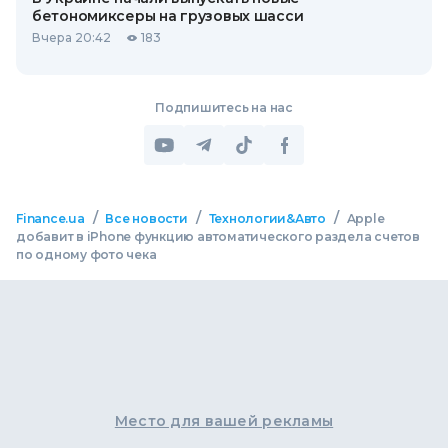
бетономиксеры на грузовых шасси
Вчера 20:42
183
Подпишитесь на нас
/
/
/
Finance.ua
Все новости
Технологии&Авто
Apple
добавит в iPhone функцию автоматического раздела счетов
по одному фото чека
Место для вашей рекламы