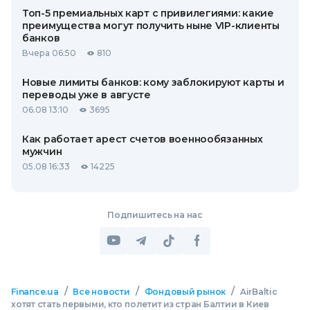
Топ-5 премиальных карт с привилегиями: какие
преимущества могут получить ныне VIP-клиенты
банков
Вчера 06:50
810
Новые лимиты банков: кому заблокируют карты и
переводы уже в августе
06.08 13:10
3695
Как работает арест счетов военнообязанных
мужчин
05.08 16:33
14225
Подпишитесь на нас
/
/
/
Finance.ua
Все новости
Фондовый рынок
AirBaltic
хотят стать первыми, кто полетит из стран Балтии в Киев