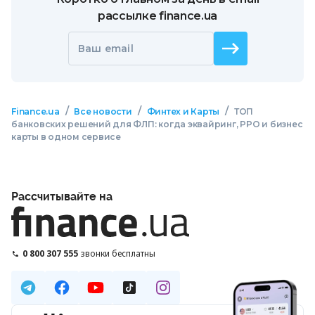
рассылке finance.ua
Ваш email
/
/
/
Finance.ua
Все новости
Финтех и Карты
ТОП
банковских решений для ФЛП: когда эквайринг, РРО и бизнес
карты в одном сервисе
Рассчитывайте на
0 800 307 555
звонки бесплатны