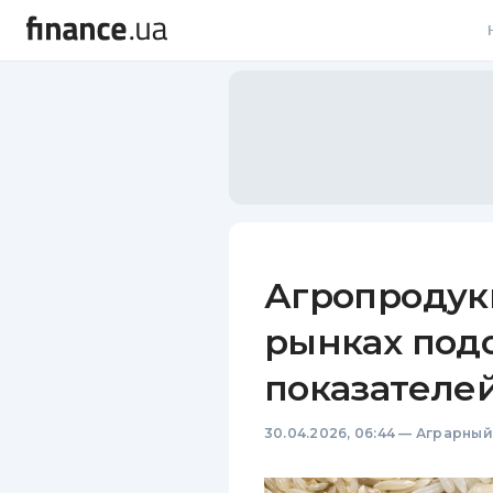
В
В
Л
А
Н
Агропродук
С
рынках под
П
показателей
Т
30.04.2026, 06:44
—
Аграрный
Р