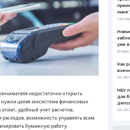
преим
ныне 
Сегодн
Новые
забло
уже в
Вчера 
Как р
воен
05.08 1
НБУ п
ринимателя недостаточно открыть
для б
у нужна целая экосистема финансовых
депо
 оплат, удобный учет расчетов,
05.08 
 расходов, возможность управлять всем
изировать бумажную работу.