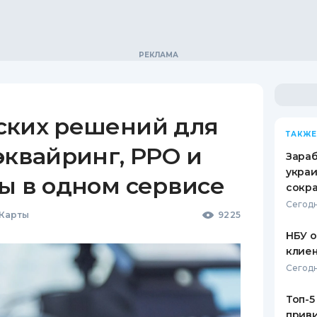
ских решений для
ТАКЖЕ
эквайринг, РРО и
Зараб
украи
ы в одном сервисе
сокра
Сегодн
 Карты
9225
НБУ 
клиен
Сегодн
Топ-5
приви