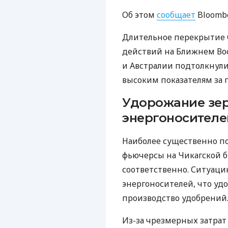
Об этом
сообщает
Bloombe
Длительное перекрытие О
действий на Ближнем Вос
и Австралии подтолкнули
высоким показателям за п
Удорожание зер
энергоносителе
Наиболее существенно п
фьючерсы на Чикагской 
соответственно. Ситуаци
энергоносителей, что уд
производство удобрений
Из-за чрезмерных затра