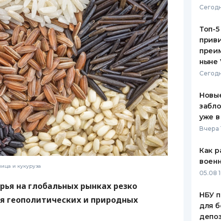
Сегодн
ЕЖЕМЕСЯЧНЫЙ ОБЗОР
ПУТЕВО
КЕШБЭКА
СТРАХО
Топ-5
приви
ПУТЕВОДИТЕЛИ ПО
ВСЕ СТ
преим
БАНКОВСКИМ КАРТАМ
ныне 
СТРАХО
Сегодн
ОТЗЫВЫ
КОМПАН
Новые
забло
ДОСТАВ
уже в
Вчера 
КОНТАК
Как р
воен
ица и кукуруза
05.08 1
рья на глобальных рынках резко
НБУ п
ия геополитических и природных
для б
депо