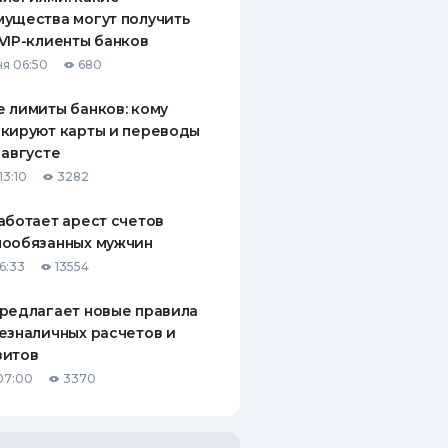
ущества могут получить
VIP-клиенты банков
я 06:50
680
 лимиты банков: кому
кируют карты и переводы
 августе
13:10
3282
аботает арест счетов
нообязанных мужчин
6:33
13554
редлагает новые правила
езналичных расчетов и
зитов
07:00
3370