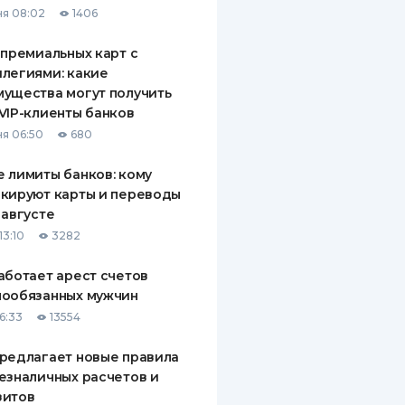
я 08:02
1406
ДИТЕЛИ ПО
ВАНИЮ
 премиальных карт с
легиями: какие
РАХОВЫЕ ПОЛИСЫ
ущества могут получить
VIP-клиенты банков
ВЫЕ КОМПАНИИ
я 06:50
680
 О СТРАХОВЫХ
ИЯХ
 лимиты банков: кому
кируют карты и переводы
КА И ОПЛАТА
 августе
13:10
3282
ТЫ
аботает арест счетов
нообязанных мужчин
6:33
13554
редлагает новые правила
езналичных расчетов и
зитов