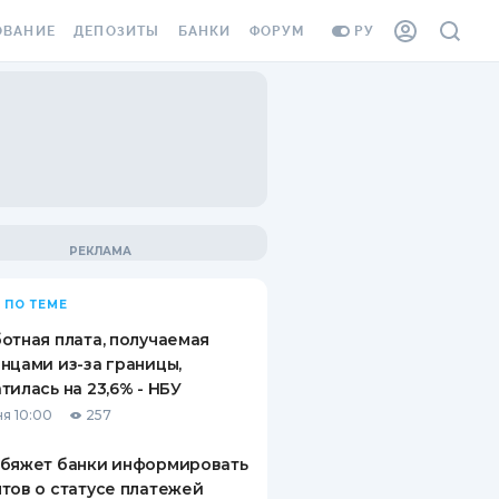
ОВАНИЕ
ДЕПОЗИТЫ
БАНКИ
ФОРУМ
РУ
ВСЕ ДЕПОЗИТЫ
ВСЕ БАНКИ
ВАНИЕ ЖИЛЬЯ ОТ
ДЕПОЗИТЫ В USD
ОТЗЫВЫ О БАНКАХ
И ШАХЕДОВ
ДЕПОЗИТЫ В EUR
МИКРОФИНАНСОВЫЕ
АХОВКА ЗАГРАНИЦУ
ОРГАНИЗАЦИИ
БОНУС К ДЕПОЗИТАМ
ОТЗЫВЫ ОБ МФО
УСЛОВИЯ АКЦИИ
Я КАРТА
 ПО ТЕМЕ
ВОПРОСЫ И ОТВЕТЫ
ОННАЯ ВИНЬЕТКА
отная плата, получаемая
ДЕПОЗИТНЫЙ КАЛЬКУЛЯТОР
нцами из-за границы,
Я СОТРУДНИКОВ
тилась на 23,6% - НБУ
ПУТЕВОДИТЕЛИ ПО
я 10:00
257
SSISTANCE
СБЕРЕЖЕНИЯМ
обяжет банки информировать
ВАНИЕ ОТ
тов о статусе платежей
ТНЫХ СЛУЧАЕВ