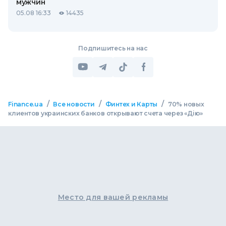
мужчин
05.08 16:33
14435
Подпишитесь на нас
/
/
/
Finance.ua
Все новости
Финтех и Карты
70% новых
клиентов украинских банков открывают счета через «Дію»
Место для вашей рекламы