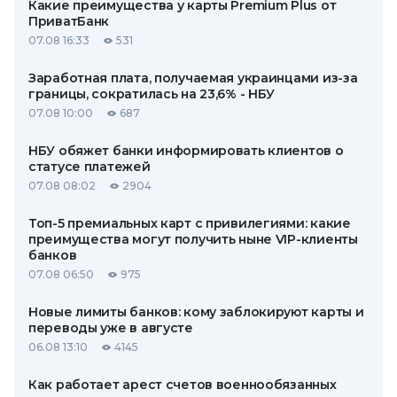
Какие преимущества у карты Premium Plus от
ПриватБанк
07.08 16:33
531
Заработная плата, получаемая украинцами из-за
границы, сократилась на 23,6% - НБУ
07.08 10:00
687
НБУ обяжет банки информировать клиентов о
статусе платежей
07.08 08:02
2904
Топ-5 премиальных карт с привилегиями: какие
преимущества могут получить ныне VIP-клиенты
банков
07.08 06:50
975
Новые лимиты банков: кому заблокируют карты и
переводы уже в августе
06.08 13:10
4145
Как работает арест счетов военнообязанных