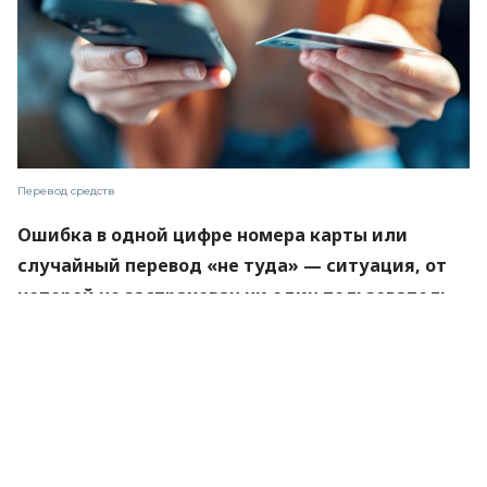
Перевод средств
Ошибка в одной цифре номера карты или
случайный перевод «не туда» — ситуация, от
которой не застрахован ни один пользователь
мобильного банкинга. Однако если списание
денег происходит мгновенно, то их возврат
может растянуться на месяцы. Рассказываем о
типичных ошибках во время переводов, сколько
времени занимает процедура возврата в разных
банках, какие комиссии сгорят навсегда и что