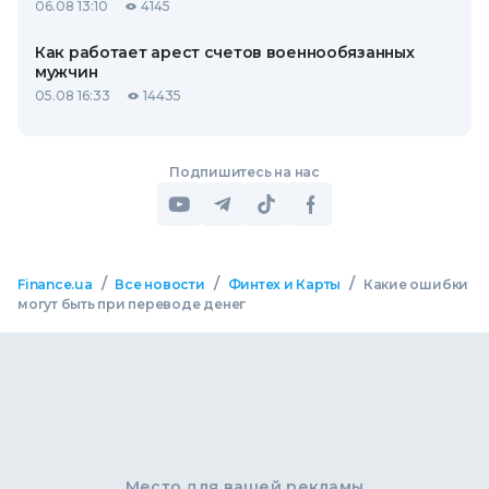
06.08 13:10
4145
Как работает арест счетов военнообязанных
мужчин
05.08 16:33
14435
Подпишитесь на нас
/
/
/
Finance.ua
Все новости
Финтех и Карты
Какие ошибки
могут быть при переводе денег
Место для вашей рекламы