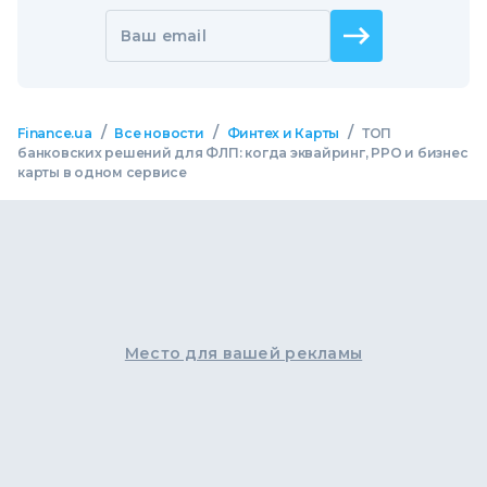
Ваш email
/
/
/
Finance.ua
Все новости
Финтех и Карты
ТОП
банковских решений для ФЛП: когда эквайринг, РРО и бизнес
карты в одном сервисе
Место для вашей рекламы