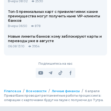
Вчера 08:02
2530
Топ-5 премиальных карт с привилегиями: какие
преимущества могут получить ныне VIP-клиенты
банков
Вчера 06:50
878
Новые лимиты банков: кому заблокируют карты и
переводы уже в августе
06.08 13:10
3954
Подпишитесь на нас
/
/
/
Finance.ua
Все новости
Личные финансы
6 апреля
ПриватБанк проводит регламентные работы процессинга:
операции с карточками будут на паузе с полуночи до 7 утра.