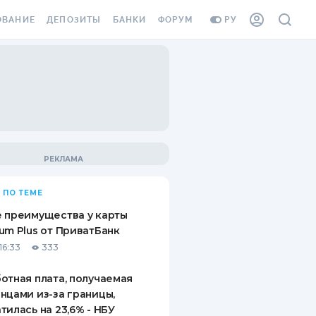
ОВАНИЕ
ДЕПОЗИТЫ
БАНКИ
ФОРУМ
РУ
ВСЕ ДЕПОЗИТЫ
ВСЕ БАНКИ
ВАНИЕ ЖИЛЬЯ ОТ
ДЕПОЗИТЫ В USD
ОТЗЫВЫ О БАНКАХ
И ШАХЕДОВ
ДЕПОЗИТЫ В EUR
МИКРОФИНАНСОВЫЕ
АХОВКА ЗАГРАНИЦУ
ОРГАНИЗАЦИИ
БОНУС К ДЕПОЗИТАМ
ОТЗЫВЫ ОБ МФО
УСЛОВИЯ АКЦИИ
Я КАРТА
 ПО ТЕМЕ
ВОПРОСЫ И ОТВЕТЫ
ОННАЯ ВИНЬЕТКА
 преимущества у карты
ДЕПОЗИТНЫЙ КАЛЬКУЛЯТОР
um Plus от ПриватБанк
Я СОТРУДНИКОВ
16:33
333
ПУТЕВОДИТЕЛИ ПО
SSISTANCE
СБЕРЕЖЕНИЯМ
отная плата, получаемая
нцами из-за границы,
ВАНИЕ ОТ
тилась на 23,6% - НБУ
ТНЫХ СЛУЧАЕВ