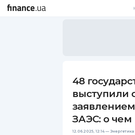
В
В
Л
А
Н
48 государ
С
выступили 
П
заявлением
Т
ЗАЭС: о чем
Р
12.06.2025, 12:14
—
Энергетика