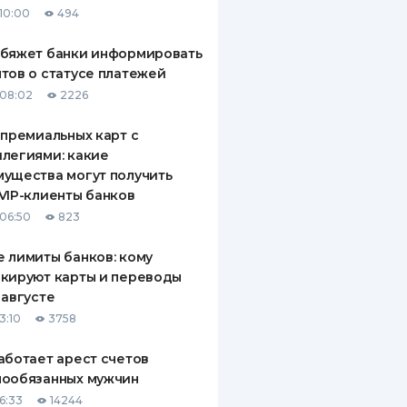
10:00
494
ДИТЕЛИ ПО
ВАНИЮ
обяжет банки информировать
тов о статусе платежей
РАХОВЫЕ ПОЛИСЫ
08:02
2226
ВЫЕ КОМПАНИИ
 премиальных карт с
легиями: какие
 О СТРАХОВЫХ
ИЯХ
ущества могут получить
VIP-клиенты банков
КА И ОПЛАТА
06:50
823
ТЫ
 лимиты банков: кому
кируют карты и переводы
 августе
3:10
3758
аботает арест счетов
нообязанных мужчин
6:33
14244