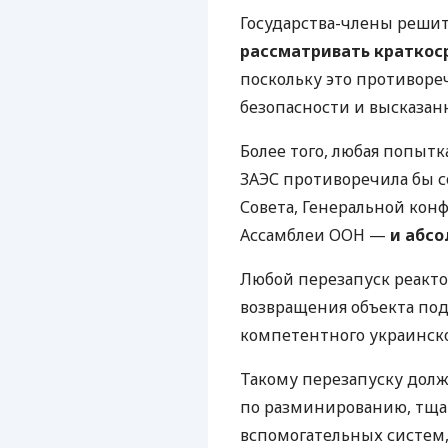
Государства-члены реши
рассматривать краткос
поскольку это противор
безопасности и высказан
Более того, любая попыт
ЗАЭС противоречила бы 
Совета, Генеральной кон
Ассамблеи ООН —
и абс
Любой перезапуск реакто
возвращения объекта по
компетентного украинско
Такому перезапуску дол
по разминированию, тща
вспомогательных систем