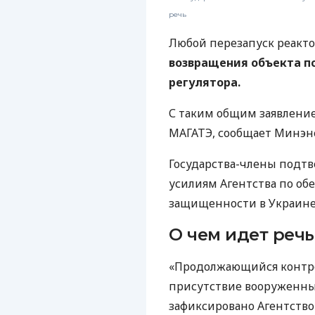
речь
Любой перезапуск реакт
возвращения объекта п
регулятора.
С таким общим заявление
МАГАТЭ, сообщает Минэне
Государства-члены подт
усилиям Агентства по об
защищенности в Украине
О чем идет речь
«Продолжающийся контро
присутствие вооруженных
зафиксировано Агентств