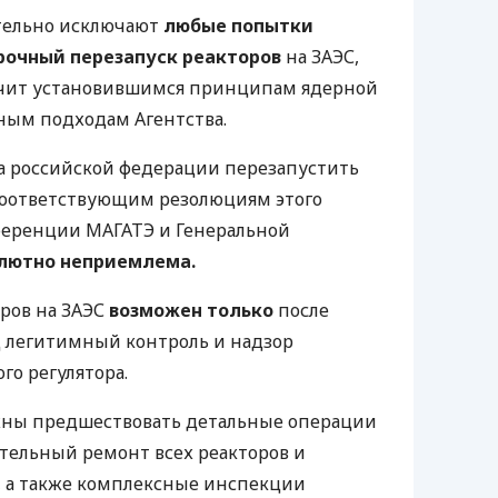
тельно исключают
любые попытки
рочный перезапуск реакторов
на ЗАЭС,
ечит установившимся принципам ядерной
ным подходам Агентства.
ка российской федерации перезапустить
соответствующим резолюциям этого
ференции МАГАТЭ и Генеральной
олютно неприемлема.
ров на ЗАЭС
возможен только
после
д легитимный контроль и надзор
го регулятора.
жны предшествовать детальные операции
тельный ремонт всех реакторов и
, а также комплексные инспекции