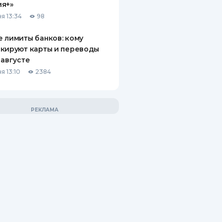
ия+»
я 13:34
98
 лимиты банков: кому
кируют карты и переводы
 августе
я 13:10
2384