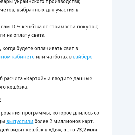
овары украинского производства;
счетов, выбранных для участия в
 вам 10% кешбэка от стоимости покупок;
ги на оплату света.
 когда будете оплачивать свет в
чном кабинете
или чатботах в
вайбере
об расчета «Картой» и вводите данные
го кешбэка.
:
ирования программы, которое длилось со
нцы
выпустили
более 2 миллионов карт.
ей видят кешбэк в «Дія», а это
73,2 млн