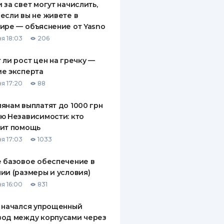
 за свет могут начислить,
если вы не живете в
ире — объяснение от Yasno
я 18:03
206
 ли рост цен на гречку —
е эксперта
я 17:20
88
янам выплатят до 1000 грн
ю Независимости: кто
чит помощь
я 17:03
1033
 базовое обеспечение в
ии (размеры и условия)
я 16:00
831
 начался упрощенный
вод между корпусами через