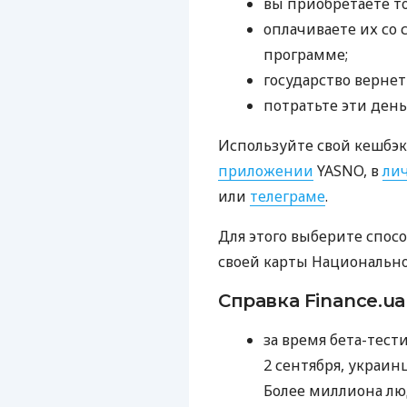
вы приобретаете т
оплачиваете их со 
программе;
государство вернет
потратьте эти день
Используйте свой кешбэк,
приложении
YASNO, в
ли
или
телеграме
.
Для этого выберите спос
своей карты Национально
Справка Finance.ua
за время бета-тест
2 сентября, украи
Более миллиона люд