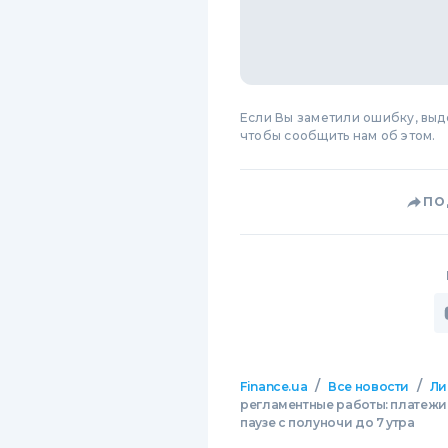
Если Вы заметили ошибку, вы
чтобы сообщить нам об этом.
ПО
/
/
Finance.ua
Все новости
Ли
регламентные работы: платежи 
паузе с полуночи до 7 утра