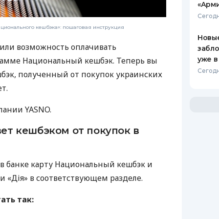
«Арм
Сегодн
ационального кешбэка»: пошаговая инструкция
Новые
или возможность оплачивать
забло
уже в
рамме Национальный кешбэк. Теперь вы
Сегодн
бэк, полученный от покупок украинских
т.
пании YASNO.
вет кешбэком от покупок в
 в банке карту Национальный кешбэк и
и «Дія» в соответствующем разделе.
ать так: