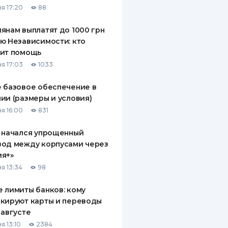
я 17:20
88
ДИТЕЛИ ПО
ВАНИЮ
янам выплатят до 1000 грн
ю Независимости: кто
РАХОВЫЕ ПОЛИСЫ
чит помощь
я 17:03
1033
ВЫЕ КОМПАНИИ
 базовое обеспечение в
 О СТРАХОВЫХ
ИЯХ
ии (размеры и условия)
я 16:00
831
КА И ОПЛАТА
 начался упрощенный
ТЫ
вод между корпусами через
ия+»
я 13:34
98
 лимиты банков: кому
кируют карты и переводы
 августе
я 13:10
2384