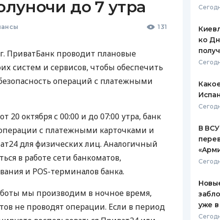
полуночи до 7 утра
Сегодн
ЕЖЕМЕСЯЧНЫЙ ОБЗОР
ПУТЕВО
КЕШБЭКА
СТРАХО
нансы
131
Киевл
ко Дн
ПУТЕВОДИТЕЛИ ПО
ВСЕ СТ
полу
4 г. ПриватБанк проводит плановые
БАНКОВСКИМ КАРТАМ
Сегодн
СТРАХО
их систем и сервисов, чтобы обеспечить
 безопасность операций с платежными
Какое
ОТЗЫВЫ
КОМПАН
Испан
Сегодн
ДОСТАВ
 20 октября с 00:00 и до 07:00 утра, банк
В ВСУ
операции с платежными карточками и
КОНТАК
пере
ат24 для физических лиц. Аналогичный
«Арм
ься в работе сети банкоматов,
Сегодн
ания и POS-терминалов банка.
Новые
боты мы производим в ночное время,
забло
уже в
тов не проводят операции. Если в период
Сегодн