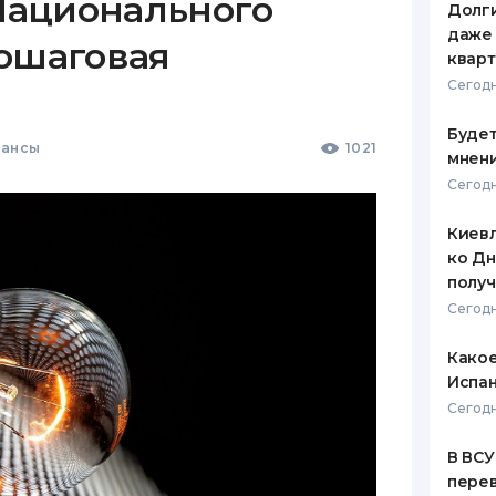
ационального
Долги
даже 
пошаговая
кварт
Сегодн
Будет
нансы
1021
мнени
Сегодн
Киевл
ко Дн
полу
Сегодн
Какое
Испан
Сегодн
В ВСУ
пере