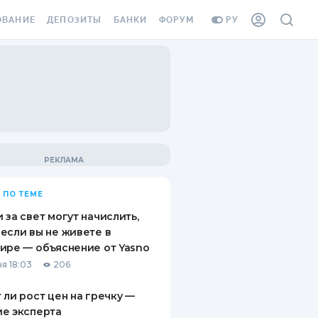
ОВАНИЕ
ДЕПОЗИТЫ
БАНКИ
ФОРУМ
РУ
ВСЕ ДЕПОЗИТЫ
ВСЕ БАНКИ
ВАНИЕ ЖИЛЬЯ ОТ
ДЕПОЗИТЫ В USD
ОТЗЫВЫ О БАНКАХ
И ШАХЕДОВ
ДЕПОЗИТЫ В EUR
МИКРОФИНАНСОВЫЕ
АХОВКА ЗАГРАНИЦУ
ОРГАНИЗАЦИИ
БОНУС К ДЕПОЗИТАМ
ОТЗЫВЫ ОБ МФО
УСЛОВИЯ АКЦИИ
Я КАРТА
 ПО ТЕМЕ
ВОПРОСЫ И ОТВЕТЫ
ОННАЯ ВИНЬЕТКА
 за свет могут начислить,
ДЕПОЗИТНЫЙ КАЛЬКУЛЯТОР
если вы не живете в
Я СОТРУДНИКОВ
ире — объяснение от Yasno
ПУТЕВОДИТЕЛИ ПО
я 18:03
206
SSISTANCE
СБЕРЕЖЕНИЯМ
 ли рост цен на гречку —
ВАНИЕ ОТ
е эксперта
ТНЫХ СЛУЧАЕВ