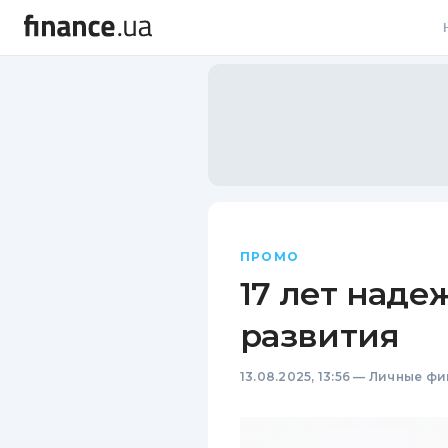
В
В
Л
А
Н
ПРОМО
С
17 лет наде
П
развития
Т
13.08.2025, 13:56
—
Личные фи
Р