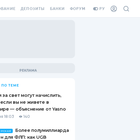
ОВАНИЕ
ДЕПОЗИТЫ
БАНКИ
ФОРУМ
РУ
ВСЕ ДЕПОЗИТЫ
ВСЕ БАНКИ
ВАНИЕ ЖИЛЬЯ ОТ
ДЕПОЗИТЫ В USD
ОТЗЫВЫ О БАНКАХ
И ШАХЕДОВ
ДЕПОЗИТЫ В EUR
МИКРОФИНАНСОВЫЕ
АХОВКА ЗАГРАНИЦУ
ОРГАНИЗАЦИИ
БОНУС К ДЕПОЗИТАМ
ОТЗЫВЫ ОБ МФО
УСЛОВИЯ АКЦИИ
Я КАРТА
 ПО ТЕМЕ
ВОПРОСЫ И ОТВЕТЫ
ОННАЯ ВИНЬЕТКА
 за свет могут начислить,
ДЕПОЗИТНЫЙ КАЛЬКУЛЯТОР
если вы не живете в
Я СОТРУДНИКОВ
ире — объяснение от Yasno
ПУТЕВОДИТЕЛИ ПО
я 18:03
140
SSISTANCE
СБЕРЕЖЕНИЯМ
Более полумиллиарда
ВАНИЕ ОТ
ЕРСКАЯ
н для ФЛП: как UGB
ТНЫХ СЛУЧАЕВ