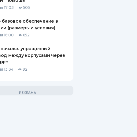
чит помощь
я 17:03
505
 базовое обеспечение в
ии (размеры и условия)
я 16:00
652
 начался упрощенный
вод между корпусами через
ия+»
я 13:34
92