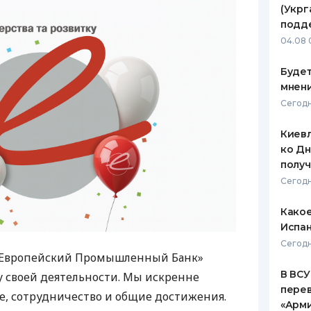
(Укрг
ЕЖЕМЕСЯЧНЫЙ ОБЗОР
ПУТЕВО
подд
КЕШБЭКА
СТРАХО
04.08 
ПУТЕВОДИТЕЛИ ПО
ВСЕ СТ
Будет
БАНКОВСКИМ КАРТАМ
мнени
СТРАХО
Сегодн
ОТЗЫВЫ
КОМПАН
Киевл
ко Дн
ДОСТАВ
полу
Сегодн
КОНТАК
Какое
Испан
Сегодн
«Европейский Промышленный Банк»
В ВСУ
 своей деятельности. Мы искренне
пере
ие, сотрудничество и общие достижения.
«Арм