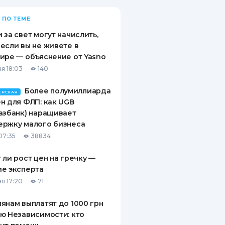
 ПО ТЕМЕ
 за свет могут начислить,
если вы не живете в
ире — объяснение от Yasno
я 18:03
140
Более полумиллиарда
ЕРСКАЯ
н для ФЛП: как UGB
азбанк) наращивает
ержку малого бизнеса
07:35
38834
 ли рост цен на гречку —
е эксперта
я 17:20
71
янам выплатят до 1000 грн
ю Независимости: кто