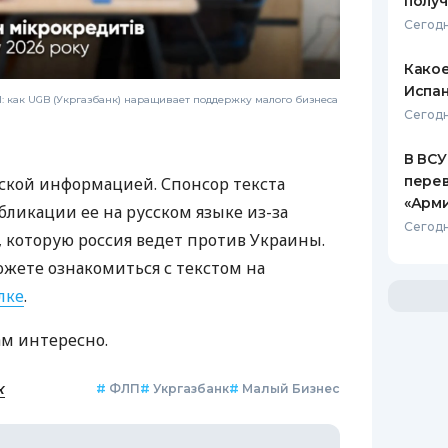
полу
Сегодн
Какое
Испан
 как UGB (Укргазбанк) наращивает поддержку малого бизнеса
Сегодн
В ВСУ
пере
ской информацией. Спонсор текста
«Арм
бликации ее на русском языке из-за
Сегодн
которую россия ведет против Украины.
ожете ознакомиться с текстом на
лке
.
ам интересно.
к
#
ФЛП
#
Укргазбанк
#
Малый Бизнес