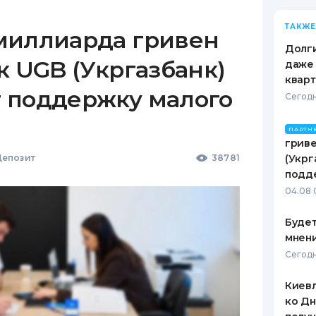
ТАКЖЕ
миллиарда гривен
Долги
к UGB (Укргазбанк)
даже 
кварт
 поддержку малого
Сегодн
ПАРТН
гриве
епозит
38781
(Укрг
подд
04.08 
Будет
мнени
Сегодн
Киевл
ко Дн