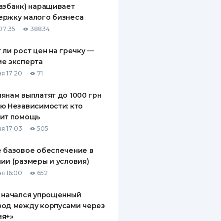
азбанк) наращивает
ДИТЕЛИ ПО
ержку малого бизнеса
ВАНИЮ
07:35
38834
РАХОВЫЕ ПОЛИСЫ
 ли рост цен на гречку —
е эксперта
ВЫЕ КОМПАНИИ
я 17:20
71
 О СТРАХОВЫХ
ИЯХ
янам выплатят до 1000 грн
ю Независимости: кто
КА И ОПЛАТА
чит помощь
я 17:03
505
ТЫ
 базовое обеспечение в
ии (размеры и условия)
я 16:00
652
 начался упрощенный
вод между корпусами через
ия+»