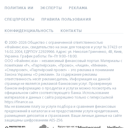
ПОЛИТИКА ИИ
ЭКСПЕРТЫ
РЕКЛАМА
СПЕЦПРОЕКТЫ
ПРАВИЛА ПОЛЬЗОВАНИЯ
КОНФИДЕНЦИАЛЬНОСТЬ
КОНТАКТЫ
© 2000–2026 Общество с ограниченной ответственностью
«Файненс.юа», свидетельство на знак для товаров и услуг № 37423 от
16.02.2004, ЕДРПОУ 22929966. Адрес: ул. Николая Гринченко, 4В, Киев,
Украина. График работы: Пн–Пт 9:00–18:00.
ООО «Файненс.юа» – независимый финансовый портал. Материалы с
пометками «Р», «Партнёрская», «Промо», «Акция», «Мнение»,
«Спецпроект», «Партнёрский проект» – это реклама в понимании
Закона Украины «О рекламе». За содержание рекламы
ответственность несёт рекламодатель. Информация на данной
странице не является рекламой банковских услуг. Проверенную
банком информацию о продуктах и услугах можно посмотреть на
официальном сайте соответствующего банка. Использование
материалов и данных с сайта разрешено только с гиперссылкой
https://finance.ua.
Мы не взимаем плату за услуги подбора и сравнения финансовых
предложений в каталогах и не предоставляем услуги кредитования,
размещения депозитов и страхования. Ваши личные данные на сайте
защищены шифрованием AES-256.