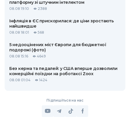
платформу зі штучним інтелектом
08.08 19:10
2388
Інфляція в ЄС прискорилася: де ціни зростають
найшвидше
08.08 18:01
568
5 недооцінених міст Європи для бюджетної
подорожі (фото)
08.08 15:16
4649
Без керма та педалей: у США вперше дозволили
комерційні поїздки на роботаксі Zoox
08.08 01:04
1424
Підпишіться на нас