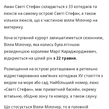
Аман Светі Стефан складається з 33 котеджів та
люксів на самому острові Светі Стефан, а також
кількох люксів, що є частиною вілли Мілочер на
материку.
Хоча острівний курорт залишатиметься сезонним,
Вілла Мілочер, яка колись була літньою
резиденцією королеви Марії Караджорджевич,
відкриється на цілий рік
з 22 травня.
Розміщення на острові розташоване в ретельно
відреставрованих кам’яних котеджах XV століття з
видом на море або сад. Найбільший номер, люкс
«Светі Стефан», має приватний басейн, окрему
вітальню, обідню зону та комору, а також сауну.
Що стосується Вілли Мілочер, то в головній