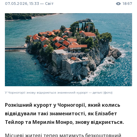
07.05.2026, 15:33
—
Світ
1867
У Чорногорії знову відкриється знамениий курорт — деталі (фото)
Розкішний курорт у Чорногорії, який колись
відвідували такі знаменитості, як Елізабет
Тейлор та Мерилін Монро, знову відкриється.
Місцеві жителі тепер матимуть безкоштовний