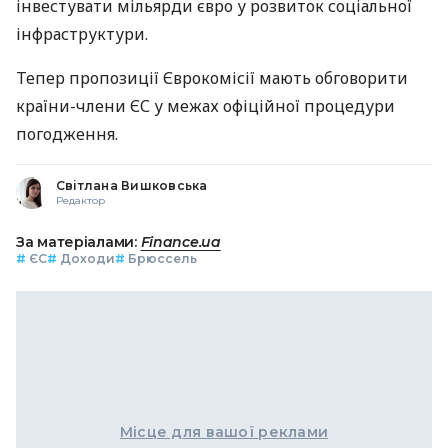
інвестувати мільярди євро у розвиток соціальної
інфраструктури.
Тепер пропозиції Єврокомісії мають обговорити
країни-члени ЄС у межах офіційної процедури
погодження.
Світлана Вишковська
Редактор
За матеріалами:
Finance.ua
#
ЄС
#
Доходи
#
Брюссель
Місце для вашої реклами