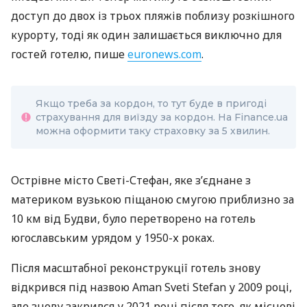
доступ до двох із трьох пляжів поблизу розкішного
курорту, тоді як один залишається виключно для
гостей готелю, пише
euronews.com
.
Якщо треба за кордон, то тут буде в пригоді
страхування для виїзду за кордон. На Finance.ua
можна оформити таку страховку за 5 хвилин.
Острівне місто Светі-Стефан, яке з’єднане з
материком вузькою піщаною смугою приблизно за
10 км від Будви, було перетворено на готель
югославським урядом у 1950-х роках.
Після масштабної реконструкції готель знову
відкрився під назвою Aman Sveti Stefan у 2009 році,
але знову закрився у 2021 році після того, як місцеві