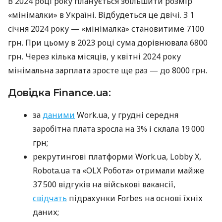
В 2024 році року планується збільшити розмір
«мінімалки» в Україні. Відбудеться це двічі. З 1
січня 2024 року — «мінімалка» становитиме 7100
грн. При цьому в 2023 році сума дорівнювала 6800
грн. Через кілька місяців, у квітні 2024 року
мінімальна зарплата зросте ще раз — до 8000 грн.
Довідка Finance.ua:
за
даними
Work.ua, у грудні середня
заробітна плата зросла на 3% і склала 19 000
грн;
рекрутингові платформи Work.ua, Lobby X,
Robota.ua та «OLX Робота» отримали майже
37 500 відгуків на військові вакансії,
свідчать
підрахунки Forbes на основі їхніх
даних;