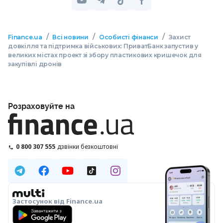
/
/
/
Finance.ua
Всі новини
Особисті фінанси
Захист
довкілля та підтримка військових: ПриватБанк запустив у
великих містах проект зі збору пластикових кришечок для
закупівлі дронів
Розраховуйте на
0 800 307 555
дзвінки безкоштовні
Застосунок від Finance.ua