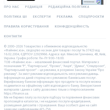
ПРО НАС
РЕДАКЦІЯ
РЕДАКЦІЙНА ПОЛІТИКА
ПОЛІТИКА ШІ
ЕКСПЕРТИ
РЕКЛАМА
СПЕЦПРОЄКТИ
ПРАВИЛА КОРИСТУВАННЯ
КОНФІДЕНЦІЙНІСТЬ
КОНТАКТИ
© 2000–2026 Товариство з обмеженою відповідальністю
«Файненс.юа», свідоцтво на знак для товарів і послуг № 37423 від
16.02.2004, ЄДРПОУ 22929966. Адреса: вул. Миколи Грінченка, 4В, Київ,
Україна. Графік роботи: Пн–Пт 9:00–18:00.
ТОВ «Файненс.юа» – незалежний фінансовий портал. Матеріали з
позначками “Р”, “Партнерська”, “Промо”, “Акція”, “Думка”, “Спецпроєкт”,
“Партнерський проєкт” – це реклама, в розумінні Закону України “Про
рекламу”. За зміст реклами відповідальність несе рекламодавець.
Інформація на даній сторінці не є рекламою банківських послуг.
Верифіковану банком інформацію про продукти та послуги можна
подивитися на офіційному сайті відповідного банку. Використання
матеріалів і даних з сайту дозволено тільки з гіперпосиланням
https://finance.ua.
Ми не беремо плату за послуги підбору та порівняння фінансових
пропозицій в каталогах, і не надаємо послуги кредитування,
розміщення депозитів і страхування. Ваші особисті дані на сайті
захищені шифруванням AES-256.