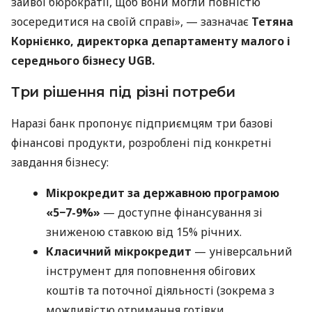
зайвої бюрократії, щоб вони могли повністю
зосередитися на своїй справі», — зазначає
Тетяна
Корнієнко, директорка департаменту малого і
середнього бізнесу UGB.
Три рішення під різні потреби
Наразі банк пропонує підприємцям три базові
фінансові продукти, розроблені під конкретні
завдання бізнесу:
Мікрокредит за державною програмою
«5−7-9%»
— доступне фінансування зі
зниженою ставкою від 15% річних.
Класичний мікрокредит
— універсальний
інструмент для поповнення обігових
коштів та поточної діяльності (зокрема з
можливістю отримання готівки.