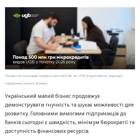
Понад пів мільярда гривень для ФОПів: як UGB (Укргазбанк) нарощує
підтримку малого бізнесу
Український малий бізнес продовжує
демонструвати гнучкість та шукає можливості для
розвитку. Головними вимогами підприємців до
банків сьогодні є швидкість, мінімум бюрократії та
доступність фінансових ресурсів.