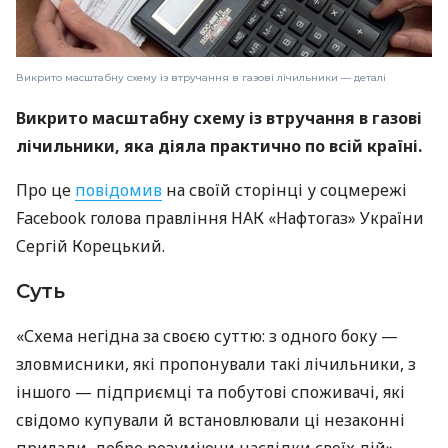
Викрито масштабну схему із втручання в газові лічильники — деталі
Викрито масштабну схему із втручання в газові
лічильники, яка діяла практично по всій країні.
Про це
повідомив
на своїй сторінці у соцмережі
Facebook голова правління НАК «Нафтогаз» України
Сергій Корецький.
Суть
«Схема негідна за своєю суттю: з одного боку —
зловмисники, які пропонували такі лічильники, з
іншого — підприємці та побутові споживачі, які
свідомо купували й встановлювали ці незаконні
прилади, добре розуміючи наслідки своїх дій», —