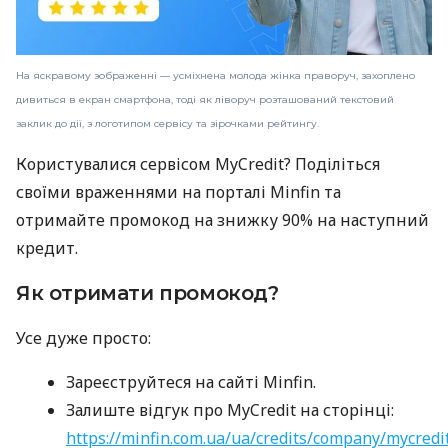
На яскравому зображенні — усміхнена молода жінка праворуч, захоплено
дивиться в екран смартфона, тоді як ліворуч розташований текстовий
заклик до дії, з логотипом сервісу та зірочками рейтингу.
Користувалися сервісом MyCredit? Поділіться
своїми враженнями на порталі Minfin та
отримайте промокод на знижку 90% на наступний
кредит.
Як отримати промокод?
Усе дуже просто:
Зареєструйтеся на сайті Minfin.
Залиште відгук про MyCredit на сторінці:
https://minfin.com.ua/ua/credits/company/mycredi