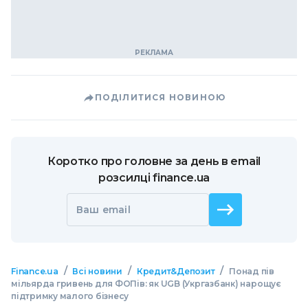
ПОДІЛИТИСЯ НОВИНОЮ
Коротко про головне за день в email
розсилці finance.ua
Ваш email
/
/
/
Finance.ua
Всі новини
Кредит&Депозит
Понад пів
мільярда гривень для ФОПів: як UGB (Укргазбанк) нарощує
підтримку малого бізнесу