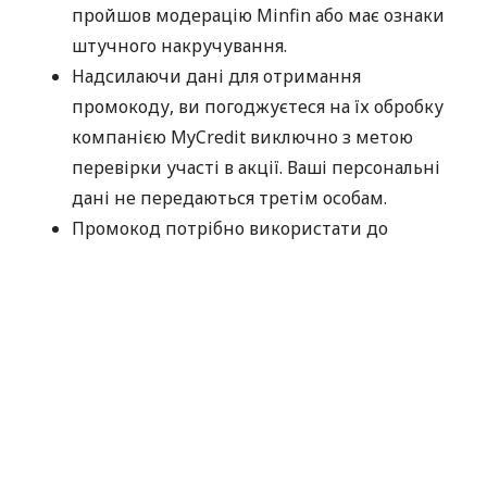
пройшов модерацію Minfin або має ознаки
штучного накручування.
Надсилаючи дані для отримання
промокоду, ви погоджуєтеся на їх обробку
компанією MyCredit виключно з метою
перевірки участі в акції. Ваші персональні
дані не передаються третім особам.
Промокод потрібно використати до
30.09.2026.
Дякуємо, що обираєте MyCredit і ділитеся своїми
враженнями. Ваша думка допомагає нам ставати
кращими!
Офіційні правила акції
За матеріалами:
MyCredit
#
Кредит Онлайн