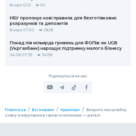
Вчора 12:12
141
НБУ пропонує нові правила для безготівкових
розрахунків та депозитів
Вчора 07:00
2828
Понад пів мільярда гривень для ФОПів: як UGB
(Укргазбанк) нарощує підтримку малого бізнесу
04.08 07:35
34138
Підпишіться на нас
/
/
/
Finance.ua
Всі новини
Кримінал
Викрито масштабну
схему із втручання в газові лічильники — деталі