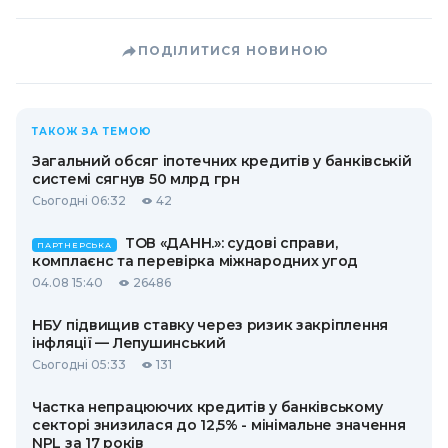
ПОДІЛИТИСЯ НОВИНОЮ
ТАКОЖ ЗА ТЕМОЮ
Загальний обсяг іпотечних кредитів у банківській
системі сягнув 50 млрд грн
Сьогодні 06:32
42
ТОВ «ДАНН.»: судові справи,
ПАРТНЕРСЬКА
комплаєнс та перевірка міжнародних угод
04.08 15:40
26486
НБУ підвищив ставку через ризик закріплення
інфляції — Лепушинський
Сьогодні 05:33
131
Частка непрацюючих кредитів у банківському
секторі знизилася до 12,5% - мінімальне значення
NPL за 17 років