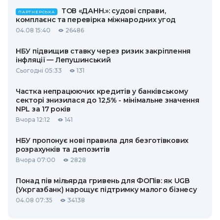
ТОВ «ДАНН.»: судові справи,
ПАРТНЕРСЬКА
комплаєнс та перевірка міжнародних угод
04.08 15:40
26486
НБУ підвищив ставку через ризик закріплення
інфляції — Лепушинський
Сьогодні 05:33
131
Частка непрацюючих кредитів у банківському
секторі знизилася до 12,5% - мінімальне значення
NPL за 17 років
Вчора 12:12
141
НБУ пропонує нові правила для безготівкових
розрахунків та депозитів
Вчора 07:00
2828
Понад пів мільярда гривень для ФОПів: як UGB
(Укргазбанк) нарощує підтримку малого бізнесу
04.08 07:35
34138