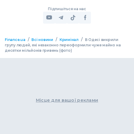
Підпишіться на нас
/
/
/
Finance.ua
Всі новини
Кримінал
В Одесі викрили
групу людей, які незаконно переоформили чуже майно на
десятки мільйонів гривень (фото)
Місце для вашої реклами