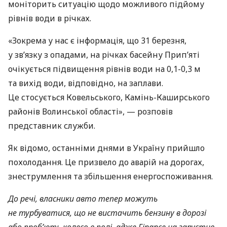
моніторить ситуацію щодо можливого підйому
рівнів води в річках.
«Зокрема у нас є інформація, що 31 березня,
у зв’язку з опадами, на річках басейну Прип’яті
очікується підвищення рівнів води на 0,1-0,3 м
та вихід води, відповідно, на заплави.
Це стосується Ковельського, Камінь-Каширського
районів Волинської області», — розповів
представник служби.
Як відомо, останніми днями в Україну прийшло
похолодання. Це призвело до аварій на дорогах,
знеструмлення та збільшення енергоспоживання.
До речі, власники авто тепер можуть
не турбуватися, що не вистачить бензину в дорозі
або проб’ють колесо в полі, адже Finance.ua запустив