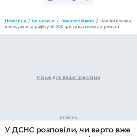
/
/
/
Finance.ua
Всі новини
Технології&Авто
Водіям почали
виписувати штрафи у 40 000 грн: за що можна отримати
Місце для вашої реклами
У ДСНС розповіли, чи варто вже