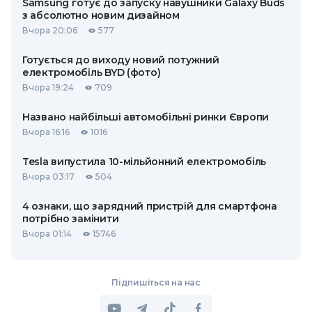
Samsung готує до запуску навушники Galaxy Buds
з абсолютно новим дизайном
Вчора 20:06
577
Готується до виходу новий потужний
електромобіль BYD (фото)
Вчора 19:24
709
Названо найбільші автомобільні ринки Європи
Вчора 16:16
1016
Tesla випустила 10-мільйонний електромобіль
Вчора 03:17
504
4 ознаки, що зарядний пристрій для смартфона
потрібно замінити
Вчора 01:14
15746
Підпишіться на нас