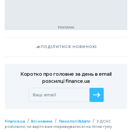
ПОДІЛИТИСЯ НОВИНОЮ
Коротко про головне за день в email
розсилці finance.ua
Ваш email
/
/
/
Finance.ua
Всі новини
Технології&Авто
У ДСНС
розповіли, чи варто вже «перевзуватися» на літню гуму