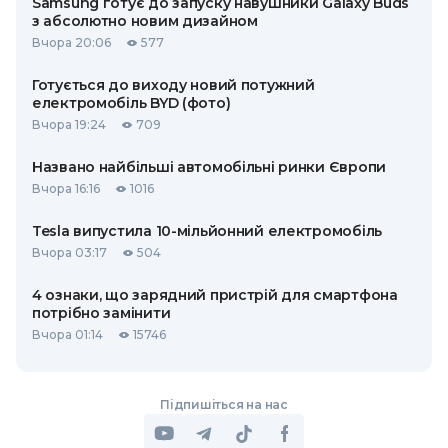
Samsung готує до запуску навушники Galaxy Buds
з абсолютно новим дизайном
Вчора 20:06
577
Готується до виходу новий потужний
електромобіль BYD (фото)
Вчора 19:24
709
Названо найбільші автомобільні ринки Європи
Вчора 16:16
1016
Tesla випустила 10-мільйонний електромобіль
Вчора 03:17
504
4 ознаки, що зарядний пристрій для смартфона
потрібно замінити
Вчора 01:14
15746
Підпишіться на нас