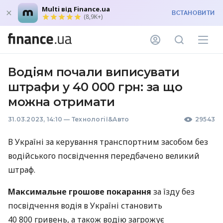
Multi від Finance.ua
ВСТАНОВИТИ
(8,9K+)
Водіям почали виписувати
штрафи у 40 000 грн: за що
можна отримати
31.03.2023, 14:10
—
Технології&Авто
29543
В Україні за керування транспортним засобом без
водійського посвідчення передбачено великий
штраф.
Максимальне грошове покарання
за їзду без
посвідчення водія в Україні становить
40 800 гривень, а також водію загрожує