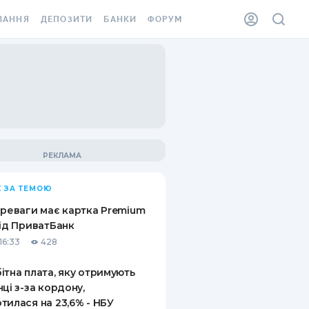
ВАННЯ
ДЕПОЗИТИ
БАНКИ
ФОРУМ
ІЛКА
ВСІ ДЕПОЗИТИ
ВСІ БАНКИ
АННЯ ЖИТЛА ВІД
ДЕПОЗИТИ В USD
ВІДГУКИ ПРО БАНКИ
 ШАХЕДІВ
ДЕПОЗИТИ В EUR
МІКРОФІНАНСОВІ
ХОВКА ЗА КОРДОН
ОРГАНІЗАЦІЇ
БОНУС ДО ДЕПОЗИТІВ
ВІДГУКИ ПРО МФО
УМОВИ АКЦІЇ
КАРТА
 ЗА ТЕМОЮ
ПИТАННЯ ТА ВІДПОВІДІ
ННА ВІНЬЄТКА
ереваги має картка Premium
ДЕПОЗИТНИЙ КАЛЬКУЛЯТОР
від ПриватБанк
 СПІВРОБІТНИКІВ
16:33
428
ПУТІВНИКИ ПО
SSISTANCE
ЗАОЩАДЖЕННЯМ
ітна плата, яку отримують
нці з-за кордону,
АННЯ ВІД
тилася на 23,6% - НБУ
Х ВИПАДКІВ