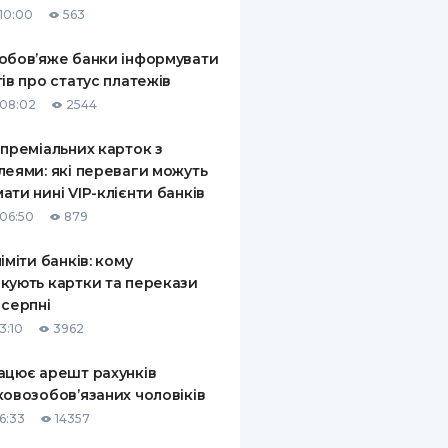
10:00
563
КИ ПО
ВАННЮ
обов’яже банки інформувати
тів про статус платежів
ХОВІ ПОЛІСИ
08:02
2544
І КОМПАНІЇ
 преміальних карток з
леями: які переваги можуть
 ПРО СТРАХОВІ
Ї
ати нині VIP-клієнти банків
06:50
879
А І ОПЛАТА
ліміти банків: кому
И
кують картки та перекази
 серпні
3:10
3962
ацює арешт рахунків
ковозобов’язаних чоловіків
6:33
14357