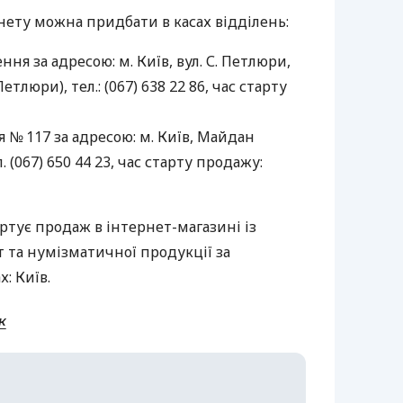
ету можна придбати в касах відділень:
ня за адресою: м. Київ, вул. С. Петлюри,
Петлюри), тел.: (067) 638 22 86, час старту
я № 117 за адресою: м. Київ, Майдан
. (067) 650 44 23, час старту продажу:
ртує продаж в інтернет-магазині із
 та нумізматичної продукції за
х: Київ.
к