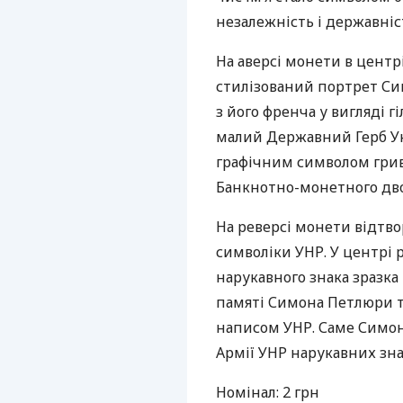
незалежність і державніст
На аверсі монети в центр
стилізований портрет Си
з його френча у вигляді 
малий Державний Герб Укр
графічним символом гривн
Банкнотно-монетного дво
На реверсі монети відт
символіки УНР. У центрі
нарукавного знака зразка
памяті Симона Петлюри т
написом УНР. Саме Симон
Армії УНР нарукавних знак
Номінал: 2 грн