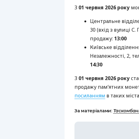
З
01 червня 2026 року
мон
Центральне відділен
30 (вхід з вулиці С. 
продажу:
13:00
Київське відділенн
Незалежності, 2, тел
14:30
З
01 червня 2026 року
ста
продажу пам’ятних монет
посиланням
в таких міста
За матеріалами:
Таскомбан