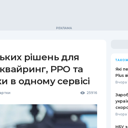
ьких рішень для
ТАКОЖ
квайринг, РРО та
Які п
Plus 
ки в одному сервісі
Вчора 
Картки
25916
Зароб
украї
скоро
Вчора 
НБУ з