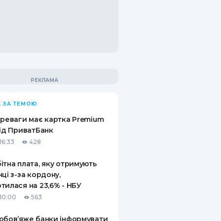
 ЗА ТЕМОЮ
ереваги має картка Premium
від ПриватБанк
16:33
428
ітна плата, яку отримують
нці з-за кордону,
тилася на 23,6% - НБУ
10:00
563
обов’яже банки інформувати