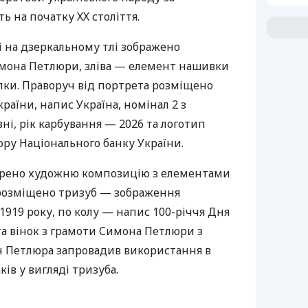
ь на початку ХХ століття.
і на дзеркальному тлі зображено
мона Петлюри, зліва — елемент нашивки
гілки. Праворуч від портрета розміщено
аїни, напис Україна, номінал 2 з
і, рік карбування — 2026 та логотип
ру Національного банку України.
ворено художню композицію з елементами
 розміщено тризуб — зображення
 1919 року, по колу — напис 100-річчя Дня
а вінок з грамоти Симона Петлюри з
 Петлюра запровадив використання в
ів у вигляді тризуба.