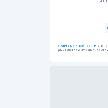
П
/
/
Finance.ua
Всі новини
В Т
річчя дня пам`яті Симона Петл