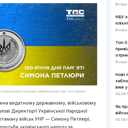
Вчора 
РЕЙТИНГ ДЕБЕТОВИХ
ПУТІВНИ
КАРТОК
СТРАХУ
НБУ з
клієн
ЩОМІСЯЧНИЙ ОГЛЯД
ВСІ СТРА
Вчора 
КЕШБЕКУ
СТРАХОВ
Топ-5
ПУТІВНИКИ ПО
приві
БАНКІВСЬКИХ КАРТКАХ
ВІДГУКИ
КОМПАНІ
отрим
Вчора 
ДОСТАВК
Нові 
КОНТАКТ
забло
вже у
і українського прапора зображено дві пам`ятні монети
06.08 1
чена видатному державному, військовому
Як пр
олові Директорії Української Народної
війсь
 отаману військ УНР — Симону Петлюрі,
05.08 1
боротьби українського народу за