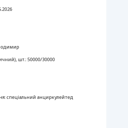
5.2026
олодимир
чний), шт.: 50000/30000
ння: спеціальний анциркулейтед