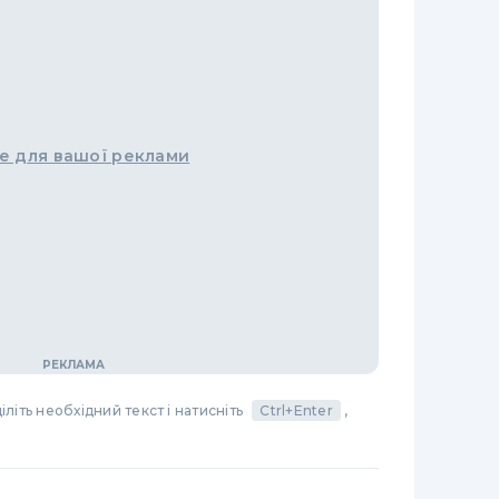
е для вашої реклами
літь необхідний текст і натисніть
Ctrl+Enter
,