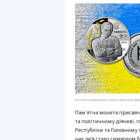
На текстурованому синьо-жовтому фон
Пам`ятна монета присвя
та політичному діячеві, г
Республіки та Головному
чиє ім’я стало символом 