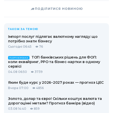
ПОДІЛИТИСЯ НОВИНОЮ
ТАКОЖ ЗА ТЕМОЮ
Імпорт послуг підлягає валютному нагляду: що
потрібно знати бізнесу
Сьогодні 06:45
76
ТОП банківських рішень для ФОП:
ПАРТНЕРСЬКА
коли еквайринг, РРО та бізнес-картки в одному
сервісі
04.08 06:50
3739
Яким буде курс у 2026−2027 роках — прогноз ЦЕС
Вчора 07:00
4856
Золото, долар та євро! Скільки коштує валюта та
дорогоцінні метали? Прогноз банкіра (відео)
03.08 14:40
859