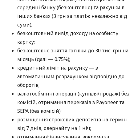
середині банку (безкоштовно) та рахунки в
інших банках (3 грн за платіж незалежно від
суми);
безкоштовний вивід доходу на особисту
картку;
безкоштовне зняття готівки до 30 тис. грн на
місяць (далі — 0.75%);
кредитний ліміт на рахунку — з
автоматичним розрахунком відповідно до
оборотів;
валютообмінні операції (купівля/продаж) без
комісій, отримання переказів з Payoneer та
SEPA (без комісій);
розміщення строкових депозитів на термін
від 7 днів, овернайту на 1 ніч;
отримання фінансування, зокрема за