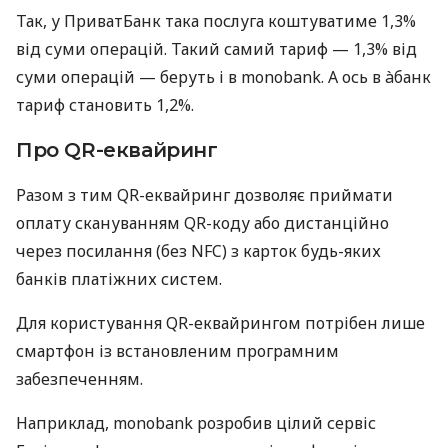
Так, у ПриватБанк така послуга коштуватиме 1,3%
від суми операцій. Такий самий тариф — 1,3% від
суми операцій — беруть і в monobank. А ось в àбанк
тариф становить 1,2%.
Про QR-еквайринг
Разом з тим QR-еквайринг дозволяє приймати
оплату скануванням QR-коду або дистанційно
через посилання (без NFC) з карток будь-яких
банків платіжних систем.
Для користування QR-еквайрингом потрібен лише
смартфон із встановленим програмним
забезпеченням.
Наприклад, monobank розробив цілий сервіс