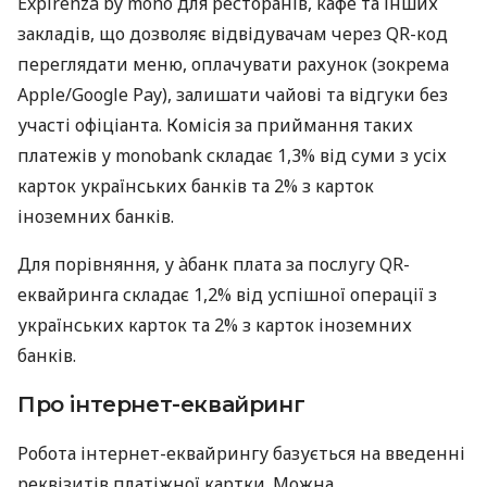
Expirenza by mono для ресторанів, кафе та інших
закладів, що дозволяє відвідувачам через QR-код
переглядати меню, оплачувати рахунок (зокрема
Apple/Google Pay), залишати чайові та відгуки без
участі офіціанта. Комісія за приймання таких
платежів у monobank складає 1,3% від суми з усіх
карток українських банків та 2% з карток
іноземних банків.
Для порівняння, у àбанк плата за послугу QR-
еквайринга складає 1,2% від успішної операції з
українських карток та 2% з карток іноземних
банків.
Про інтернет-еквайринг
Робота інтернет-еквайрингу базується на введенні
реквізитів платіжної картки. Можна