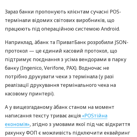
Зараз банки пропонують клієнтам сучасні POS-
термінали відомих світових виробників, що
працюють під операційною системою Android.
Наприклад, àбанк та ПриватБанк розробили JSON-
протокол — це єдиний касовий протокол, що
підтримує поєднання з усіма вендорами в парку
банку (Ingenico, Verifone, PAX). Водночас не
потрібно друкувати чеки з термінала (у разі
реалізації друкування термінального чека на
касовому принтері).
А у вищезгаданому àбанк станом на момент
написання тексту триває акція
«POSтійна
економія»
, згідно з умовами якої під час відкриття
рахунку ФОП є можливість підключити еквайринг