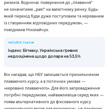
ризиків. Водночас повернення до „плавання“
не означатиме „ралі“ на валютному ринку. Будь-
який перехід буде дуже поступовим та керованим
із створенням відповідних передумов», —
повідомив Ніколайчук.
ЧИТАЙТЕ ТАКОЖ
Індекс Бігмаку. Українська гривня
недооцінена щодо долара на 53,5%
Він нагадав, що НБУ залишається прихильником
плаваючого курсу, а в поточних умовах —
«керовано плаваючого». Для його запровадження
потрібні передумови, найважливіша серед яких —
поява альтернативного до фіксованого курсу
«номінального якоря для економіки», це показник