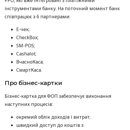
РРО, які вже інтегровані з платіжними
інструментами банку. На поточний момент банк
співпрацює з 6 партнерами:
E-чек;
CheckBox;
SM-POS;
Cashalot;
ВчасноКаса;
СмартКаса.
Про бізнес-картки
Бізнес-картка для ФОП забезпечує виконання
наступних процесів:
окремий облік доходів і витрат;
швидкий доступ до коштів з