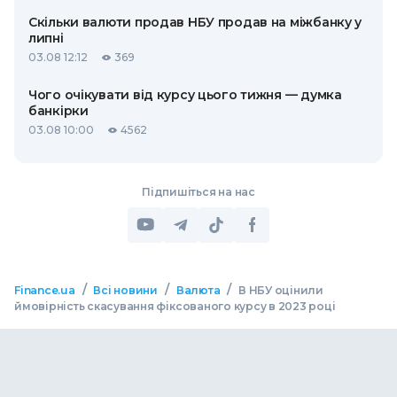
Скільки валюти продав НБУ продав на міжбанку у
липні
03.08 12:12
369
Чого очікувати від курсу цього тижня — думка
банкірки
03.08 10:00
4562
Підпишіться на нас
/
/
/
Finance.ua
Всі новини
Валюта
В НБУ оцінили
ймовірність скасування фіксованого курсу в 2023 році