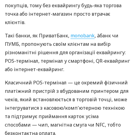
покупців, тому без еквайрингу будь-яка торгова
точка або інтернет-магазин просто втрачає
клієнтів.
Такі банки, як ПриватБанк,
monobank
, àбанк чи
ПУМБ, пропонують своїм клієнтам на вибір
різноманітні рішення для організації еквайрингу:
POS-термінал, термінал у смартфоні, QR-еквайринг
або інтернет-еквайринг.
Класичний POS-термінал — це окремий фізичний
платіжний пристрій з вбудованим принтером для
чеків, який встановлюється в торговій точці, може
інтегруватися з касовою/комп'ютерною технікою
та підтримує приймання карток усіма
способами — чип, магнітна смуга чи NFC, тобто
безконтактна оплата.