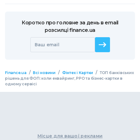
Коротко про головне за день в email
розсилці finance.ua
Ваш email
/
/
/
Finance.ua
Всі новини
Фінтех і Картки
ТОП банківських
рішень для ФОП: коли еквайринг, РРО та бізнес-картки в
одному сервісі
Місце для вашої реклами