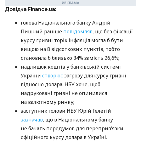
Довідка Finance.ua:
голова Національного банку Андрій
Пишний раніше
повідомляв
, що без фіксації
курсу гривні торік інфляція могла б бути
вищою на 8 відсоткових пунктів, тобто
становила б близько 34% замість 26,6%;
надлишок коштів у банківській системі
України
створює
загрозу для курсу гривні
відносно долара. НБУ хоче, щоб
надруковані гривні не опинилися
на валютному ринку;
заступник голови НБУ Юрій Гелетій
зазначав
, що в Національному банку
не бачать передумов для переприв’язки
офіційного курсу долара в Україні.