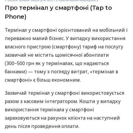
У àбанк триває акція для ФОП з підключення еквайрингу
Про термінал у смартфоні (Tap to
Phone)
Термінал у смартфоні орієнтований на мобільний і
переважно малий бізнес. У випадку використання
власного пристрою (смартфону) тариф на послугу
зазвичай не містить щомісячної абонплати
(300−500 грн як у терміналах, що надаються
банками) — тому з погляду витрат, «термінал в
смартфоні» є більш економним.
Зазвичай термінал у смартфоні використовується
разом з касовим інтегратором. Кошти у випадку
використання термінала у смартфоні
зараховуються на рахунок клієнта на наступний
день після проведення оплати.