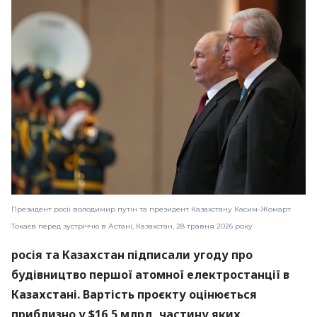
Президент росії володимир путін та президент Казахстану Касим-Жомарт
Токаєв перед зустріччю в Астані, Казахстан, 28 травня 2026 року
росія та Казахстан підписали угоду про
будівництво першої атомної електростанції в
Казахстані. Вартість проєкту оцінюється
приблизно у $16,5 млрд, частину яких