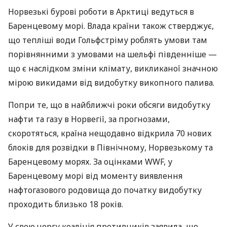
Норвезькі бурові роботи в Арктиці ведуться в
Баренцевому морі. Влада країни також стверджує,
що тепліші води Гольфстріму роблять умови там
порівнянними з умовами на шельфі південніше —
що є наслідком зміни клімату, викликаної значною
мірою викидами від видобутку викопного палива.
Попри те, що в найближчі роки обсяги видобутку
нафти та газу в Норвегії, за прогнозами,
скоротяться, країна нещодавно відкрила 70 нових
блоків для розвідки в Північному, Норвезькому та
Баренцевому морях. За оцінками WWF, у
Баренцевому морі від моменту виявлення
нафтогазового родовища до початку видобутку
проходить близько 18 років.
У свою чергу коаліція противників заявила, що