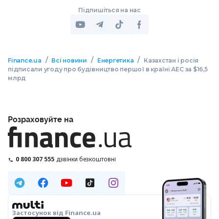
Підпишіться на нас
/
/
/
Finance.ua
Всі новини
Енергетика
Казахстан і росія
підписали угоду про будівництво першої в країні АЕС за $16,5
млрд
Розраховуйте на
0 800 307 555
дзвінки безкоштовні
Застосунок від Finance.ua