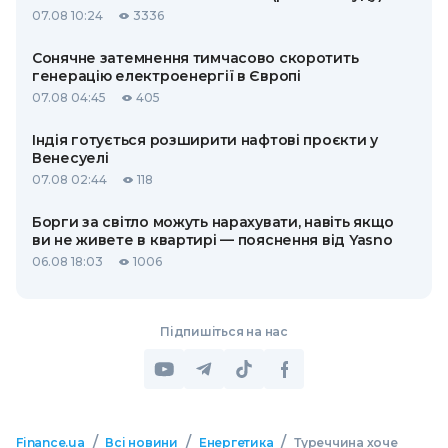
07.08 10:24
3336
Сонячне затемнення тимчасово скоротить
генерацію електроенергії в Європі
07.08 04:45
405
Індія готується розширити нафтові проєкти у
Венесуелі
07.08 02:44
118
Борги за світло можуть нарахувати, навіть якщо
ви не живете в квартирі — пояснення від Yasno
06.08 18:03
1006
Підпишіться на нас
/
/
/
Finance.ua
Всі новини
Енергетика
Туреччина хоче