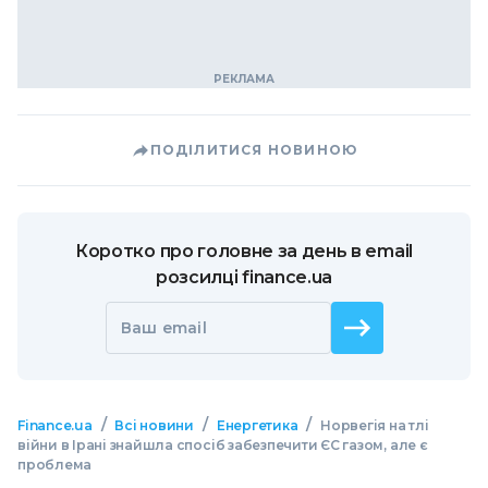
ПОДІЛИТИСЯ НОВИНОЮ
Коротко про головне за день в email
розсилці finance.ua
Ваш email
/
/
/
Finance.ua
Всі новини
Енергетика
Норвегія на тлі
війни в Ірані знайшла спосіб забезпечити ЄС газом, але є
проблема