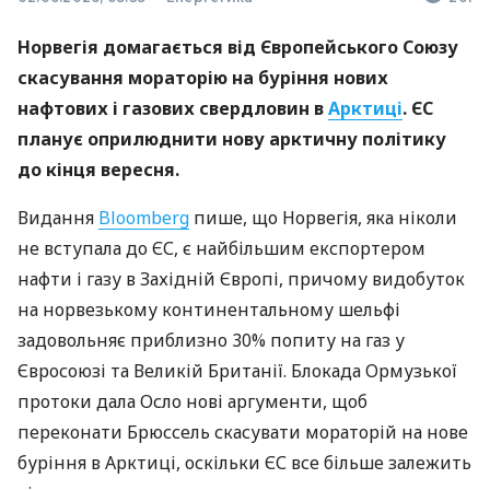
Норвегія домагається від Європейського Союзу
скасування мораторію на буріння нових
нафтових і газових свердловин в
Арктиці
. ЄС
планує оприлюднити нову арктичну політику
до кінця вересня.
Видання
Bloomberg
пише, що Норвегія, яка ніколи
не вступала до ЄС, є найбільшим експортером
нафти і газу в Західній Європі, причому видобуток
на норвезькому континентальному шельфі
задовольняє приблизно 30% попиту на газ у
Євросоюзі та Великій Британії. Блокада Ормузької
протоки дала Осло нові аргументи, щоб
переконати Брюссель скасувати мораторій на нове
буріння в Арктиці, оскільки ЄС все більше залежить