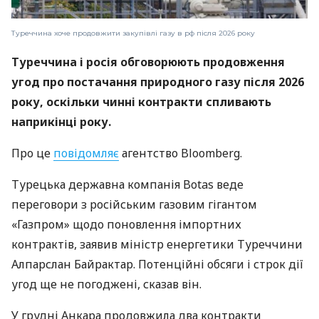
Туреччина хоче продовжити закупівлі газу в рф після 2026 року
Туреччина і росія обговорюють продовження
угод про постачання природного газу після 2026
року, оскільки чинні контракти спливають
наприкінці року.
Про це
повідомляє
агентство Bloomberg.
Турецька державна компанія Botas веде
переговори з російським газовим гігантом
«Газпром» щодо поновлення імпортних
контрактів, заявив міністр енергетики Туреччини
Алпарслан Байрактар. Потенційні обсяги і строк дії
угод ще не погоджені, сказав він.
У грудні Анкара продовжила два контракти