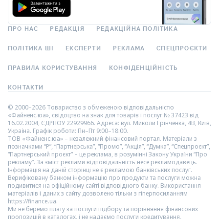
ПРО НАС
РЕДАКЦІЯ
РЕДАКЦІЙНА ПОЛІТИКА
ПОЛІТИКА ШІ
ЕКСПЕРТИ
РЕКЛАМА
СПЕЦПРОЄКТИ
ПРАВИЛА КОРИСТУВАННЯ
КОНФІДЕНЦІЙНІСТЬ
КОНТАКТИ
© 2000–2026 Товариство з обмеженою відповідальністю
«Файненс.юа», свідоцтво на знак для товарів і послуг № 37423 від
16.02.2004, ЄДРПОУ 22929966. Адреса: вул. Миколи Грінченка, 4В, Київ,
Україна. Графік роботи: Пн–Пт 9:00–18:00.
ТОВ «Файненс.юа» – незалежний фінансовий портал. Матеріали з
позначками “Р”, “Партнерська”, “Промо”, “Акція”, “Думка”, “Спецпроєкт”,
“Партнерський проєкт” – це реклама, в розумінні Закону України “Про
рекламу”. За зміст реклами відповідальність несе рекламодавець.
Інформація на даній сторінці не є рекламою банківських послуг.
Верифіковану банком інформацію про продукти та послуги можна
подивитися на офіційному сайті відповідного банку. Використання
матеріалів і даних з сайту дозволено тільки з гіперпосиланням
https://finance.ua.
Ми не беремо плату за послуги підбору та порівняння фінансових
пропозицій в каталогах, і не надаємо послуги кредитування,