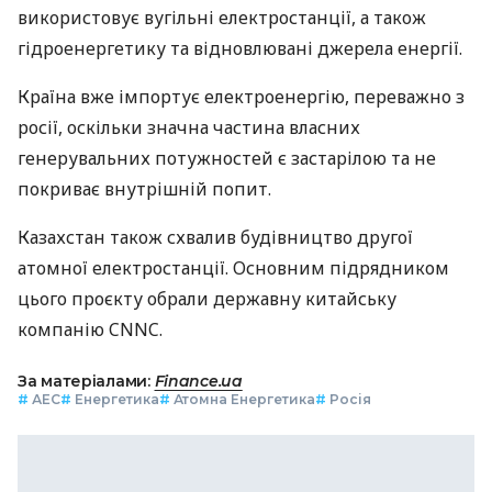
використовує вугільні електростанції, а також
гідроенергетику та відновлювані джерела енергії.
Країна вже імпортує електроенергію, переважно з
росії, оскільки значна частина власних
генерувальних потужностей є застарілою та не
покриває внутрішній попит.
Казахстан також схвалив будівництво другої
атомної електростанції. Основним підрядником
цього проєкту обрали державну китайську
компанію CNNC.
За матеріалами:
Finance.ua
#
АЕС
#
Енергетика
#
Атомна Енергетика
#
Росія