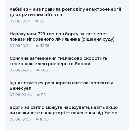
Кабмін змінив правила розподілу електроенергії
для критичних об’єктів
07.08 18:23
92
Нарахували 729 тис. грн боргу за газ через
покази зіпсованого лічильника (рішення суду)
07.08 10:24
3336
Сонячне затемнення тимчасово скоротить
генерацію електроенергії в Європі
07.08 04:45
405
Індія готується розширити нафтові проєкти у
Венесуелі
07.08 02:44
118
Борги за світло можуть нарахувати, навіть якщо
ви не живете в квартирі — пояснення від Yasno
06.08 18:03
1006