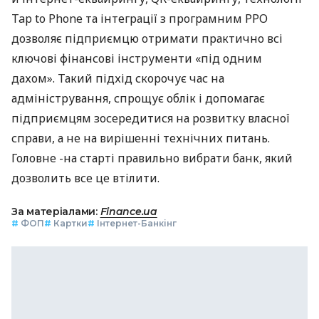
Tap to Phone та інтеграції з програмним РРО
дозволяє підприємцю отримати практично всі
ключові фінансові інструменти «під одним
дахом». Такий підхід скорочує час на
адміністрування, спрощує облік і допомагає
підприємцям зосередитися на розвитку власної
справи, а не на вирішенні технічних питань.
Головне -на старті правильно вибрати банк, який
дозволить все це втілити.
За матеріалами:
Finance.ua
#
ФОП
#
Картки
#
Інтернет-Банкінг