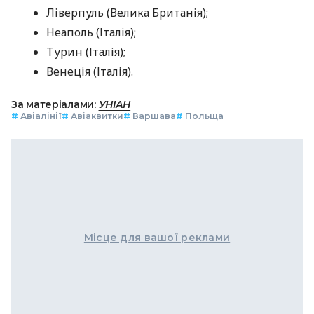
Ліверпуль (Велика Британія);
Неаполь (Італія);
Турин (Італія);
Венеція (Італія).
За матеріалами:
УНІАН
#
Авіалінії
#
Авіаквитки
#
Варшава
#
Польща
Місце для вашої реклами