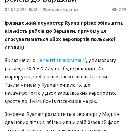
02.06.2026, 15:12
—
Фондовий ринок
202
Ірландський лоукостер Ryanair різко збільшить
кількість рейсів до Варшави, причому це
стосуватиметься обох аеропортів польської
столиці.
Як зазначено
на сайті авіакомпанії
, у зимовому
розкладі 2026−2027 у неї буде рекордні 46
маршрутів до Варшави, включаючи 12 нових.
Таким чином у Ryanair очікують, що
пасажиропотік у двох варшавських аеропортах
зросте до 4 мільйонів пасажирів на рік.
Зокрема, Ryanair розмістить в аеропорту Модлін
два нових літаки, збільшивши свій базовий флот
там до 8 літаків. Це розширення дозволить