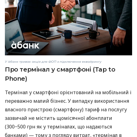
У àбанк триває акція для ФОП з підключення еквайрингу
Про термінал у смартфоні (Tap to
Phone)
Термінал у смартфоні орієнтований на мобільний і
переважно малий бізнес. У випадку використання
власного пристрою (смартфону) тариф на послугу
зазвичай не містить щомісячної абонплати
(300−500 грн як у терміналах, що надаються
банками) — тому з погляду витрат, «термінал в