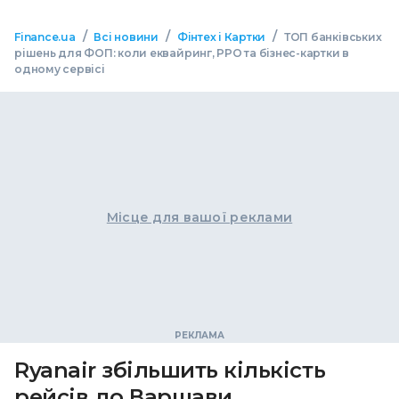
/
/
/
Finance.ua
Всі новини
Фінтех і Картки
ТОП банківських
рішень для ФОП: коли еквайринг, РРО та бізнес-картки в
одному сервісі
Місце для вашої реклами
Ryanair збільшить кількість
рейсів до Варшави