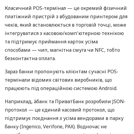
Класичний POS-термінал — це окремий фізичний
платіжний пристрій з вбудованим принтером для
чеків, який встановлюється в торговій точці, може
інтегруватися з касовою/комп'ютерною технікою
та підтримує приймання карток усіма
способами — чип, магнітна смуга чи NFC, тобто
безконтактна оплата.
Зараз банки пропонують клієнтам сучасні POS-
термінали відомих світових виробників, що
працюють під операційною системою Android.
Наприклад, àбанк та ПриватБанк розробили JSON-
протокол — це єдиний касовий протокол, що
підтримує поєднання з усіма вендорами в парку
банку (Ingenico, Verifone, PAX). Водночас не