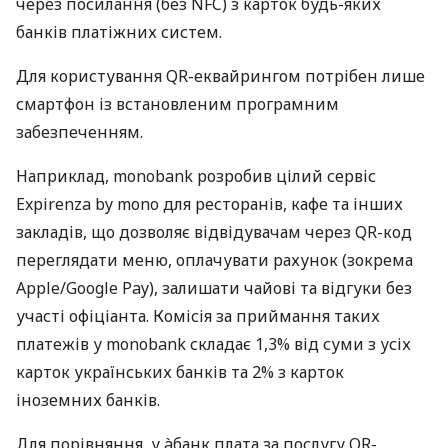
через посилання (без NFC) з карток будь-яких
банків платіжних систем.
Для користування QR-еквайрингом потрібен лише
смартфон із встановленим програмним
забезпеченням.
Наприклад, monobank розробив цілий сервіс
Expirenza by mono для ресторанів, кафе та інших
закладів, що дозволяє відвідувачам через QR-код
переглядати меню, оплачувати рахунок (зокрема
Apple/Google Pay), залишати чайові та відгуки без
участі офіціанта. Комісія за приймання таких
платежів у monobank складає 1,3% від суми з усіх
карток українських банків та 2% з карток
іноземних банків.
Для порівняння, у àбанк плата за послугу QR-