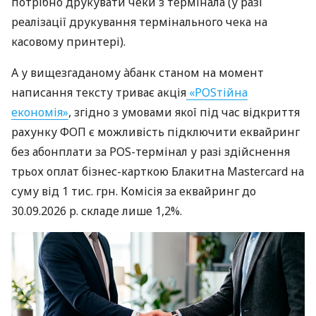
потрібно друкувати чеки з термінала (у разі
реалізації друкування термінального чека на
касовому принтері).
А у вищезгаданому àбанк станом на момент
написання тексту триває акція
«POSтійна
економія»
, згідно з умовами якої під час відкриття
рахунку ФОП є можливість підключити еквайринг
без абонплати за POS-термінал у разі здійснення
трьох оплат бізнес-карткою Блакитна Mastercard на
суму від 1 тис. грн. Комісія за еквайринг до
30.09.2026 р. складе лише 1,2%.