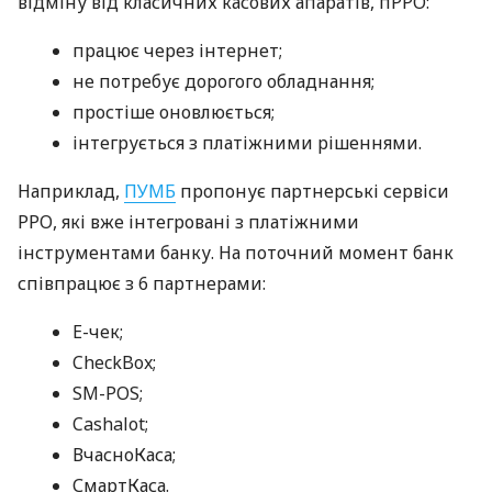
відміну від класичних касових апаратів, пРРО:
працює через інтернет;
не потребує дорогого обладнання;
простіше оновлюється;
інтегрується з платіжними рішеннями.
Наприклад,
ПУМБ
пропонує партнерські сервіси
РРО, які вже інтегровані з платіжними
інструментами банку. На поточний момент банк
співпрацює з 6 партнерами:
E-чек;
CheckBox;
SM-POS;
Cashalot;
ВчасноКаса;
СмартКаса.