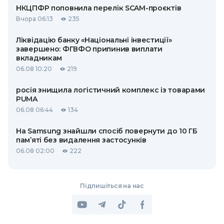
НКЦПФР поповнила перелік SCAM-проєктів
Вчора 06:13
235
Ліквідацію банку «Національні інвестиції»
завершено: ФГВФО припинив виплати
вкладникам
06.08 10:20
219
росія знищила логістичний комплекс із товарами
PUMA
06.08 06:44
134
На Samsung знайшли спосіб повернути до 10 ГБ
пам’яті без видалення застосунків
06.08 02:00
222
Підпишіться на нас