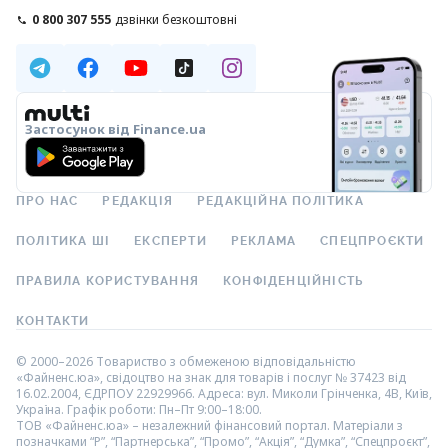
0 800 307 555
дзвінки безкоштовні
Застосунок від Finance.ua
ПРО НАС
РЕДАКЦІЯ
РЕДАКЦІЙНА ПОЛІТИКА
ПОЛІТИКА ШІ
ЕКСПЕРТИ
РЕКЛАМА
СПЕЦПРОЄКТИ
ПРАВИЛА КОРИСТУВАННЯ
КОНФІДЕНЦІЙНІСТЬ
КОНТАКТИ
© 2000–2026 Товариство з обмеженою відповідальністю
«Файненс.юа», свідоцтво на знак для товарів і послуг № 37423 від
16.02.2004, ЄДРПОУ 22929966. Адреса: вул. Миколи Грінченка, 4В, Київ,
Україна. Графік роботи: Пн–Пт 9:00–18:00.
ТОВ «Файненс.юа» – незалежний фінансовий портал. Матеріали з
позначками “Р”, “Партнерська”, “Промо”, “Акція”, “Думка”, “Спецпроєкт”,