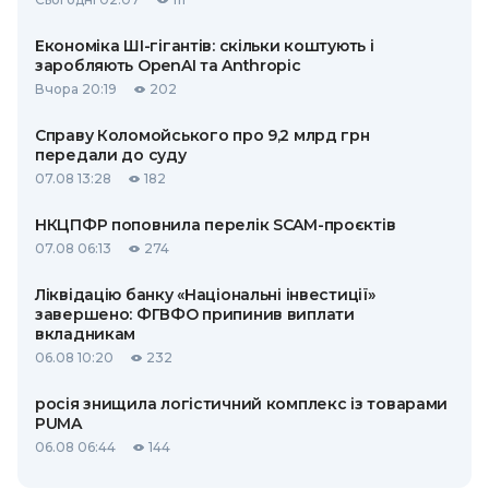
Економіка ШІ-гігантів: скільки коштують і
заробляють OpenAI та Anthropic
Вчора 20:19
202
Справу Коломойського про 9,2 млрд грн
передали до суду
07.08 13:28
182
НКЦПФР поповнила перелік SCAM-проєктів
07.08 06:13
274
Ліквідацію банку «Національні інвестиції»
завершено: ФГВФО припинив виплати
вкладникам
06.08 10:20
232
росія знищила логістичний комплекс із товарами
PUMA
06.08 06:44
144