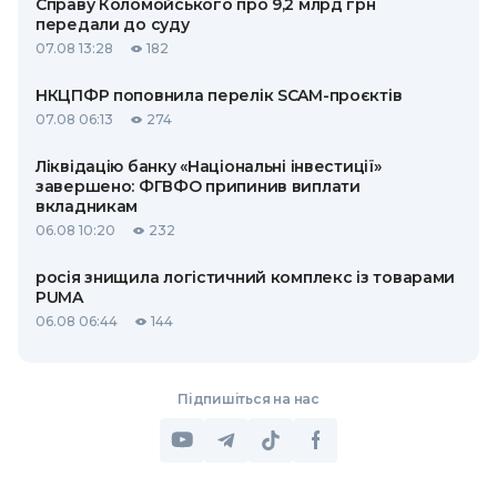
Справу Коломойського про 9,2 млрд грн
передали до суду
07.08 13:28
182
НКЦПФР поповнила перелік SCAM-проєктів
07.08 06:13
274
Ліквідацію банку «Національні інвестиції»
завершено: ФГВФО припинив виплати
вкладникам
06.08 10:20
232
росія знищила логістичний комплекс із товарами
PUMA
06.08 06:44
144
Підпишіться на нас