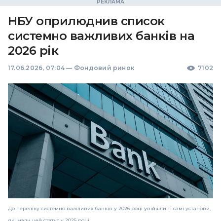
НБУ оприлюднив список
системно важливих банків на
2026 рік
17.06.2026, 07:04
—
Фондовий ринок
7102
До переліку системно важливих банків у 2026 році увійшли ті самі установи,
які мали цей статус у 2025 році