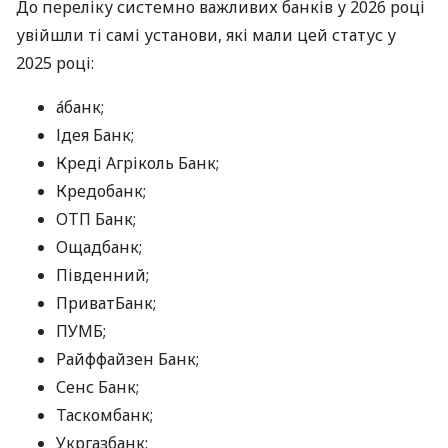
До переліку системно важливих банків у 2026 році
увійшли ті самі установи, які мали цей статус у
2025 році:
а́банк;
Ідея Банк;
Креді Агріколь Банк;
Кредобанк;
ОТП Банк;
Ощадбанк;
Південний;
ПриватБанк;
ПУМБ;
Райффайзен Банк;
Сенс Банк;
Таскомбанк;
Укргазбанк;