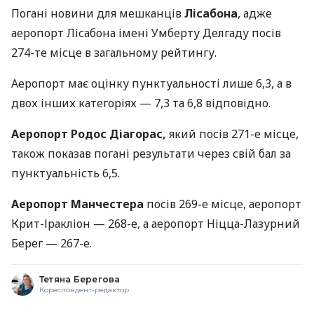
Погані новини для мешканців
Лісабона
, адже
аеропорт Лісабона імені Умберту Делгаду посів
274-те місце в загальному рейтингу.
Аеропорт має оцінку пунктуальності лише 6,3, а в
двох інших категоріях — 7,3 та 6,8 відповідно.
Аеропорт Родос Діагорас,
який посів 271-е місце,
також показав погані результати через свій бал за
пунктуальність 6,5.
Аеропорт Манчестера
посів 269-е місце, аеропорт
Крит-Іракліон — 268-е, а аеропорт Ніцца-Лазурний
Берег — 267-е.
Тетяна Берегова
Кореспондент-редактор