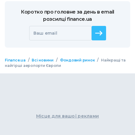
Коротко про головне за день в email
розсилці finance.ua
Ваш email
/
/
/
Finance.ua
Всі новини
Фондовий ринок
Найкращі та
найгірші аеропорти Європи
Місце для вашої реклами