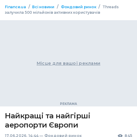
/
/
/
Finance.ua
Всі новини
Фондовий ринок
Threads
залучила 500 мільйонів активних користувачів
Місце для вашої реклами
Найкращі та найгірші
аеропорти Європи
17.06.2026, 14:44
—
Фондовий ринок
845