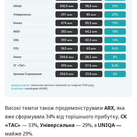
Високі темпи також продемонстрували
ARX,
яка
вже сформувала 34% від торішнього прибутку,
СК
«ТАC»
— 33%,
Універсальна
— 29%, а
UNIQA —
майже 29%.