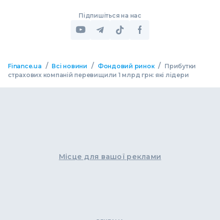
Підпишіться на нас
/
/
/
Finance.ua
Всі новини
Фондовий ринок
Прибутки
страхових компаній перевищили 1 млрд грн: які лідери
Місце для вашої реклами