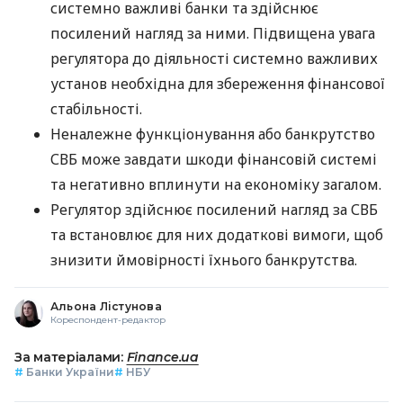
системно важливі банки та здійснює
посилений нагляд за ними. Підвищена увага
регулятора до діяльності системно важливих
установ необхідна для збереження фінансової
стабільності.
Неналежне функціонування або банкрутство
СВБ може завдати шкоди фінансовій системі
та негативно вплинути на економіку загалом.
Регулятор здійснює посилений нагляд за СВБ
та встановлює для них додаткові вимоги, щоб
знизити ймовірності їхнього банкрутства.
Альона Лістунова
Кореспондент-редактор
За матеріалами:
Finance.ua
#
Банки України
#
НБУ