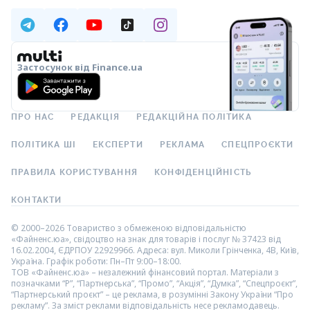
Застосунок від Finance.ua
ПРО НАС
РЕДАКЦІЯ
РЕДАКЦІЙНА ПОЛІТИКА
ПОЛІТИКА ШІ
ЕКСПЕРТИ
РЕКЛАМА
СПЕЦПРОЄКТИ
ПРАВИЛА КОРИСТУВАННЯ
КОНФІДЕНЦІЙНІСТЬ
КОНТАКТИ
© 2000–2026 Товариство з обмеженою відповідальністю
«Файненс.юа», свідоцтво на знак для товарів і послуг № 37423 від
16.02.2004, ЄДРПОУ 22929966. Адреса: вул. Миколи Грінченка, 4В, Київ,
Україна. Графік роботи: Пн–Пт 9:00–18:00.
ТОВ «Файненс.юа» – незалежний фінансовий портал. Матеріали з
позначками “Р”, “Партнерська”, “Промо”, “Акція”, “Думка”, “Спецпроєкт”,
“Партнерський проєкт” – це реклама, в розумінні Закону України “Про
рекламу”. За зміст реклами відповідальність несе рекламодавець.