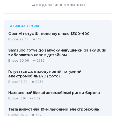
ПОДІЛИТИСЯ НОВИНОЮ
ТАКОЖ ЗА ТЕМОЮ
OpenAI готує ШІ-колонку ціною $300−400
Вчора 22:38
138
Samsung готує до запуску навушники Galaxy Buds
з абсолютно новим дизайном
Вчора 20:06
3592
Готується до виходу новий потужний
електромобіль BYD (фото)
Вчора 19:24
2239
Названо найбільші автомобільні ринки Європи
Вчора 16:16
1562
Tesla випустила 10-мільйонний електромобіль
Вчора 03:17
627