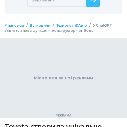
Ваш email
/
/
/
Finance.ua
Всі новини
Технології&Авто
У ChatGPT
з’явиться нова функція — конструктор чат-ботів
Місце для вашої реклами
Toyota створила унікальне