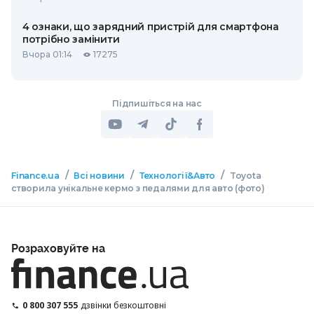
4 ознаки, що зарядний пристрій для смартфона
потрібно замінити
Вчора 01:14
17275
Підпишіться на нас
/
/
/
Finance.ua
Всі новини
Технології&Авто
Toyota
створила унікальне кермо з педалями для авто (фото)
Розраховуйте на
0 800 307 555
дзвінки безкоштовні