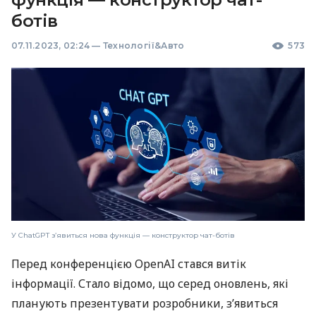
ботів
07.11.2023, 02:24
—
Технології&Авто
573
У ChatGPT з’явиться нова функція — конструктор чат-ботів
Перед конференцією OpenAI стався витік
інформації. Стало відомо, що серед оновлень, які
планують презентувати розробники, з’явиться