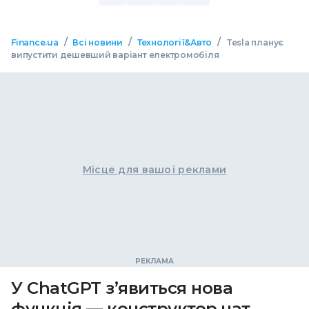
/
/
/
Finance.ua
Всі новини
Технології&Авто
Tesla планує
випустити дешевший варіант електромобіля
Місце для вашої реклами
У ChatGPT з’явиться нова
функція — конструктор чат-