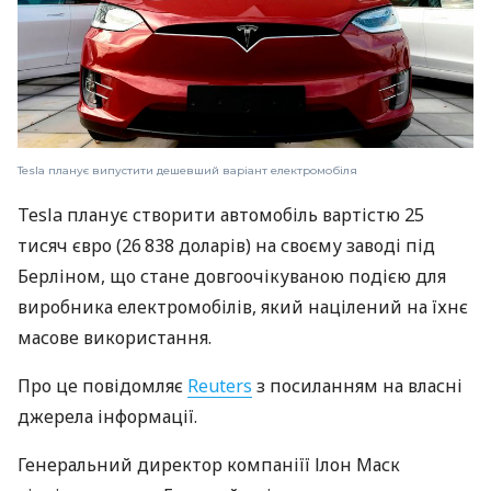
Tesla планує випустити дешевший варіант електромобіля
Tesla планує створити автомобіль вартістю 25
тисяч євро (26 838 доларів) на своєму заводі під
Берліном, що стане довгоочікуваною подією для
виробника електромобілів, який націлений на їхнє
масове використання.
Про це повідомляє
Reuters
з посиланням на власні
джерела інформації.
Генеральний директор компаніїї Ілон Маск