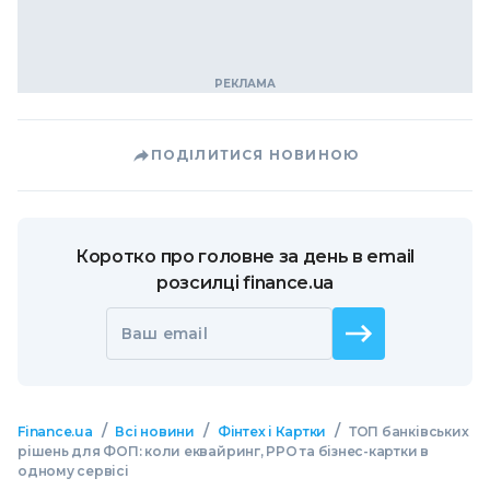
ПОДІЛИТИСЯ НОВИНОЮ
Коротко про головне за день в email
розсилці finance.ua
Ваш email
/
/
/
Finance.ua
Всі новини
Фінтех і Картки
ТОП банківських
рішень для ФОП: коли еквайринг, РРО та бізнес-картки в
одному сервісі