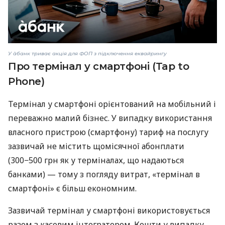
У àбанк триває акція для ФОП з підключення еквайрингу
Про термінал у смартфоні (Tap to
Phone)
Термінал у смартфоні орієнтований на мобільний і
переважно малий бізнес. У випадку використання
власного пристрою (смартфону) тариф на послугу
зазвичай не містить щомісячної абонплати
(300−500 грн як у терміналах, що надаються
банками) — тому з погляду витрат, «термінал в
смартфоні» є більш економним.
Зазвичай термінал у смартфоні використовується
разом з касовим інтегратором. Кошти у випадку