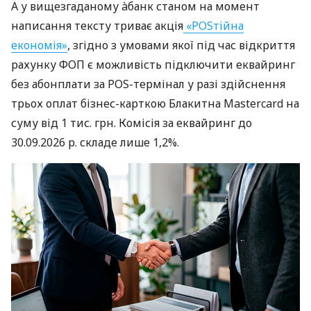
А у вищезгаданому àбанк станом на момент
написання тексту триває акція
«POSтійна
економія»
, згідно з умовами якої під час відкриття
рахунку ФОП є можливість підключити еквайринг
без абонплати за POS-термінал у разі здійснення
трьох оплат бізнес-карткою Блакитна Mastercard на
суму від 1 тис. грн. Комісія за еквайринг до
30.09.2026 р. складе лише 1,2%.