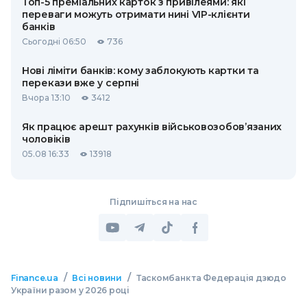
Топ-5 преміальних карток з привілеями: які
переваги можуть отримати нині VIP-клієнти
банків
Сьогодні 06:50
736
Нові ліміти банків: кому заблокують картки та
перекази вже у серпні
Вчора 13:10
3412
Як працює арешт рахунків військовозобов’язаних
чоловіків
05.08 16:33
13918
Підпишіться на нас
/
/
Finance.ua
Всі новини
Таскомбанк та Федерація дзюдо
України разом у 2026 році