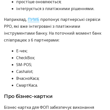
простіше оновлюється;
інтегрується з платіжними рішеннями.
Наприклад,
ПУМБ
пропонує партнерські сервіси
РРО, які вже інтегровані з платіжними
інструментами банку. На поточний момент банк
співпрацює з 6 партнерами:
E-чек;
CheckBox;
SM-POS;
Cashalot;
ВчасноКаса;
СмартКаса.
Про бізнес-картки
Бізнес-картка для ФОП забезпечує виконання