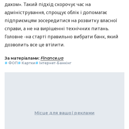
дахом». Такий підхід скорочує час на
адміністрування, спрощує облік і допомагає
підприємцям зосередитися на розвитку власної
справи, а не на вирішенні технічних питань.
Головне -на старті правильно вибрати банк, який
дозволить все це втілити.
За матеріалами:
Finance.ua
#
ФОП
#
Картки
#
Інтернет-Банкінг
Місце для вашої реклами