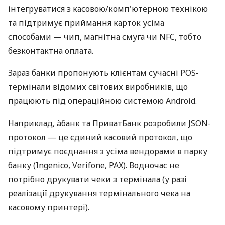
інтегруватися з касовою/комп'ютерною технікою
та підтримує приймання карток усіма
способами — чип, магнітна смуга чи NFC, тобто
безконтактна оплата.
Зараз банки пропонують клієнтам сучасні POS-
термінали відомих світових виробників, що
працюють під операційною системою Android.
Наприклад, àбанк та ПриватБанк розробили JSON-
протокол — це єдиний касовий протокол, що
підтримує поєднання з усіма вендорами в парку
банку (Ingenico, Verifone, PAX). Водночас не
потрібно друкувати чеки з термінала (у разі
реалізації друкування термінального чека на
касовому принтері).