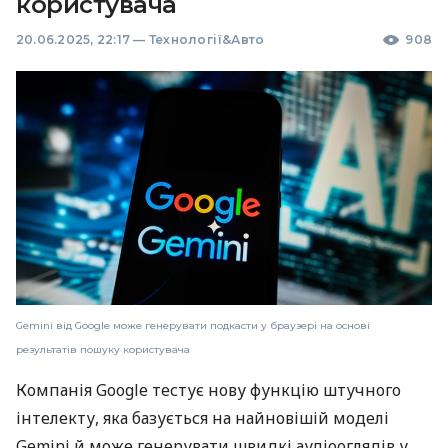
користувача
20.06.2025, 22:17
—
Технології&Авто
908
Gemini від Google може генерувати подкасти у браузері на основі
результатів пошуку користувача
Компанія Google тестує нову функцію штучного
інтелекту, яка базується на найновішій моделі
Gemini й може генерувати швидкі аудіооглядів у