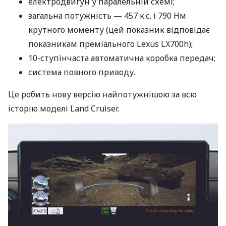
електродвигун у паралельній схемі;
загальна потужність — 457 к.с. і 790 Нм
крутного моменту (цей показник відповідає
показникам преміального Lexus LX700h);
10-ступінчаста автоматична коробка передач;
система повного приводу.
Це робить нову версію найпотужнішою за всю
історію моделі Land Cruiser.