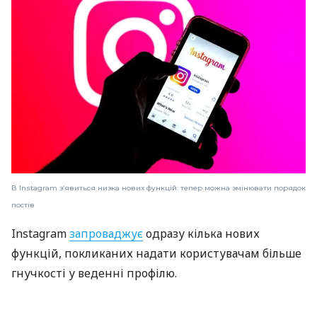
В Instagram зʼявиться низка нових функцій: тепер можна змінювати порядок
постів
Instagram
запроваджує
одразу кілька нових
функцій, покликаних надати користувачам більше
гнучкості у веденні профілю.
Серед ключових нововведень — можливість