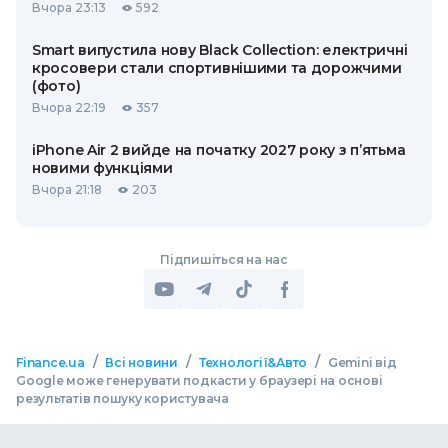
Вчора 23:13
592
Smart випустила нову Black Collection: електричні
кросовери стали спортивнішими та дорожчими
(фото)
Вчора 22:19
357
iPhone Air 2 вийде на початку 2027 року з п’ятьма
новими функціями
Вчора 21:18
203
Підпишіться на нас
/
/
/
Finance.ua
Всі новини
Технології&Авто
Gemini від
Google може генерувати подкасти у браузері на основі
результатів пошуку користувача