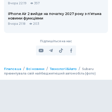
Вчора 22:19
357
iPhone Air 2 вийде на початку 2027 року з п’ятьма
новими функціями
Вчора 21:18
203
Підпишіться на нас
/
/
/
Finance.ua
Всі новини
Технології&Авто
Subaru
презентувала свій найбюджетніший автомобіль (фото)