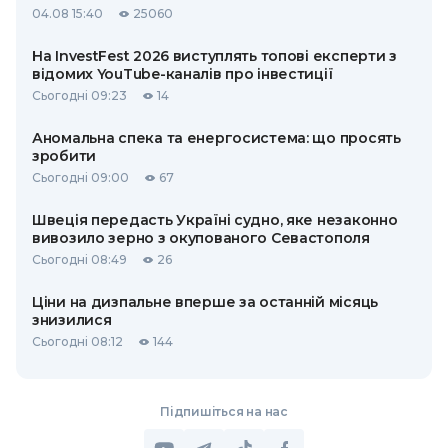
04.08 15:40
25060
На InvestFest 2026 виступлять топові експерти з
відомих YouTube-каналів про інвестиції
Сьогодні 09:23
14
Аномальна спека та енергосистема: що просять
зробити
Сьогодні 09:00
67
Швеція передасть Україні судно, яке незаконно
вивозило зерно з окупованого Севастополя
Сьогодні 08:49
26
Ціни на дизпальне вперше за останній місяць
знизилися
Сьогодні 08:12
144
Підпишіться на нас