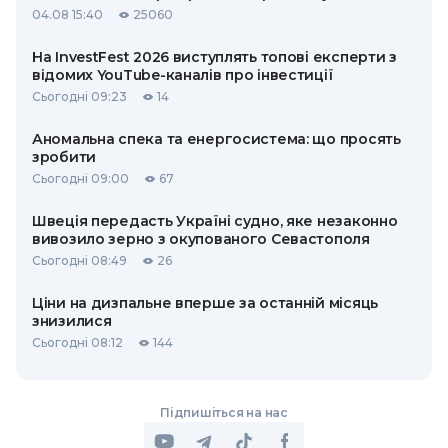
04.08 15:40
25060
На InvestFest 2026 виступлять топові експерти з
відомих YouTube-каналів про інвестиції
Сьогодні 09:23
14
Аномальна спека та енергосистема: що просять
зробити
Сьогодні 09:00
67
Швеція передасть Україні судно, яке незаконно
вивозило зерно з окупованого Севастополя
Сьогодні 08:49
26
Ціни на дизпальне вперше за останній місяць
знизилися
Сьогодні 08:12
144
Підпишіться на нас