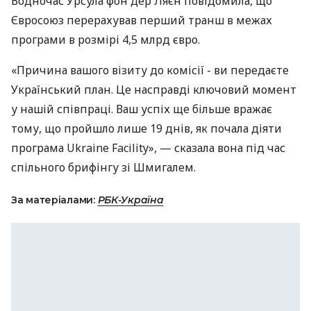
Водночас Урсула фон дер Ляєн повідомила, що
Євросоюз перерахував перший транш в межах
програми в розмірі 4,5 млрд євро.
«Причина вашого візиту до комісії - ви передаєте
Український план. Це насправді ключовий момент
у нашій співпраці. Ваш успіх ще більше вражає
тому, що пройшло лише 19 днів, як почала діяти
програма Ukraine Facility», — сказала вона під час
спільного брифінгу зі Шмигалем.
За матеріалами:
РБК-Україна