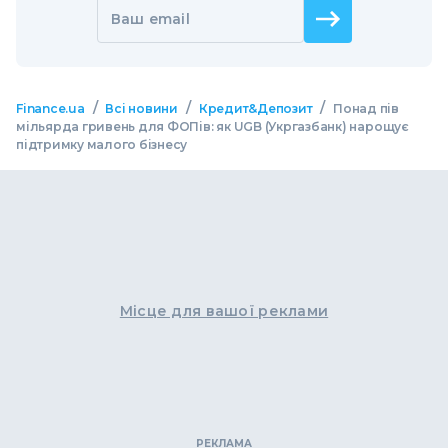
Ваш email
/
/
/
Finance.ua
Всі новини
Кредит&Депозит
Понад пів
мільярда гривень для ФОПів: як UGB (Укргазбанк) нарощує
підтримку малого бізнесу
Місце для вашої реклами