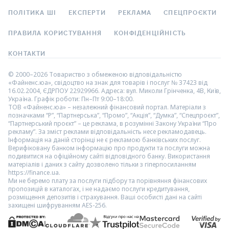
ПОЛІТИКА ШІ
ЕКСПЕРТИ
РЕКЛАМА
СПЕЦПРОЄКТИ
ПРАВИЛА КОРИСТУВАННЯ
КОНФІДЕНЦІЙНІСТЬ
КОНТАКТИ
© 2000–2026 Товариство з обмеженою відповідальністю
«Файненс.юа», свідоцтво на знак для товарів і послуг № 37423 від
16.02.2004, ЄДРПОУ 22929966. Адреса: вул. Миколи Грінченка, 4В, Київ,
Україна. Графік роботи: Пн–Пт 9:00–18:00.
ТОВ «Файненс.юа» – незалежний фінансовий портал. Матеріали з
позначками “Р”, “Партнерська”, “Промо”, “Акція”, “Думка”, “Спецпроєкт”,
“Партнерський проєкт” – це реклама, в розумінні Закону України “Про
рекламу”. За зміст реклами відповідальність несе рекламодавець.
Інформація на даній сторінці не є рекламою банківських послуг.
Верифіковану банком інформацію про продукти та послуги можна
подивитися на офіційному сайті відповідного банку. Використання
матеріалів і даних з сайту дозволено тільки з гіперпосиланням
https://finance.ua.
Ми не беремо плату за послуги підбору та порівняння фінансових
пропозицій в каталогах, і не надаємо послуги кредитування,
розміщення депозитів і страхування. Ваші особисті дані на сайті
захищені шифруванням AES-256.