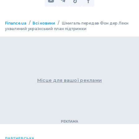
/
/
Finance.ua
Всі новини
Шмигаль передав Фон дер Ляєн
ухвалений український план підтримки
Місце для вашої реклами
ПАРТНЕРСЬКА