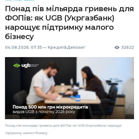
Понад пів мільярда гривень для
ФОПів: як UGB (Укргазбанк)
нарощує підтримку малого
бізнесу
04.08.2026, 07:35
—
Кредит&Депозит
32622
Понад пів мільярда гривень для ФОПів: як UGB (Укргазбанк) нарощує
підтримку малого бізнесу