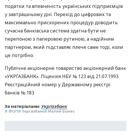
податки та впевненість українських підприємців
у завтрашньому дні. Перехід до цифрових та
максимально прискорених процедур доводить:
сучасна банківська система здатна бути не
перепоною з паперовою рутиною, а надійним
партнером, який підставляє плече саме тоді, коли
це потрібно.
Публічне акціонерне товариство акціонерний банк
«УКРГАЗБАНК». Ліцензія НБУ № 123 від 21.07.1993.
Реєстраційний номер у Державному реєстрі
банків № 183
За матеріалами:
Укргазбанк
#
ФОП
#
Укргазбанк
#
Малий Бізнес