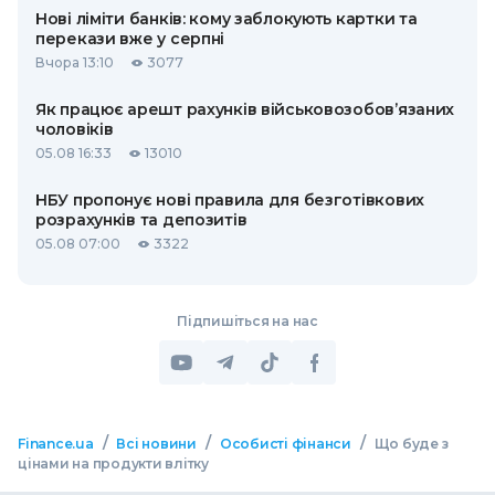
Нові ліміти банків: кому заблокують картки та
перекази вже у серпні
Вчора 13:10
3077
Як працює арешт рахунків військовозобов’язаних
чоловіків
05.08 16:33
13010
НБУ пропонує нові правила для безготівкових
розрахунків та депозитів
05.08 07:00
3322
Підпишіться на нас
/
/
/
Finance.ua
Всі новини
Особисті фінанси
Що буде з
цінами на продукти влітку