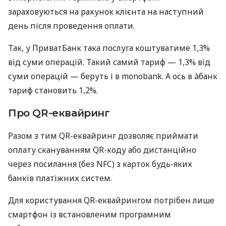
зараховуються на рахунок клієнта на наступний
день після проведення оплати.
Так, у ПриватБанк така послуга коштуватиме 1,3%
від суми операцій. Такий самий тариф — 1,3% від
суми операцій — беруть і в monobank. А ось в àбанк
тариф становить 1,2%.
Про QR-еквайринг
Разом з тим QR-еквайринг дозволяє приймати
оплату скануванням QR-коду або дистанційно
через посилання (без NFC) з карток будь-яких
банків платіжних систем.
Для користування QR-еквайрингом потрібен лише
смартфон із встановленим програмним