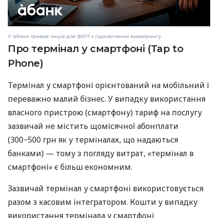
У àбанк триває акція для ФОП з підключення еквайрингу
Про термінал у смартфоні (Tap to
Phone)
Термінал у смартфоні орієнтований на мобільний і
переважно малий бізнес. У випадку використання
власного пристрою (смартфону) тариф на послугу
зазвичай не містить щомісячної абонплати
(300−500 грн як у терміналах, що надаються
банками) — тому з погляду витрат, «термінал в
смартфоні» є більш економним.
Зазвичай термінал у смартфоні використовується
разом з касовим інтегратором. Кошти у випадку
використання термінала у смартфоні