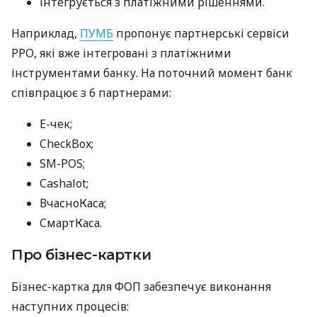
інтегрується з платіжними рішеннями.
Наприклад,
ПУМБ
пропонує партнерські сервіси
РРО, які вже інтегровані з платіжними
інструментами банку. На поточний момент банк
співпрацює з 6 партнерами:
E-чек;
CheckBox;
SM-POS;
Cashalot;
ВчасноКаса;
СмартКаса.
Про бізнес-картки
Бізнес-картка для ФОП забезпечує виконання
наступних процесів: