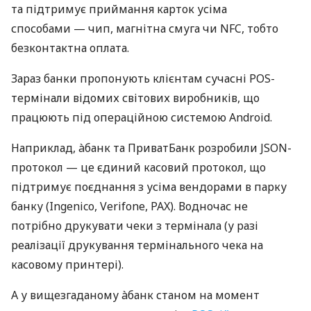
та підтримує приймання карток усіма
способами — чип, магнітна смуга чи NFC, тобто
безконтактна оплата.
Зараз банки пропонують клієнтам сучасні POS-
термінали відомих світових виробників, що
працюють під операційною системою Android.
Наприклад, àбанк та ПриватБанк розробили JSON-
протокол — це єдиний касовий протокол, що
підтримує поєднання з усіма вендорами в парку
банку (Ingenico, Verifone, PAX). Водночас не
потрібно друкувати чеки з термінала (у разі
реалізації друкування термінального чека на
касовому принтері).
А у вищезгаданому àбанк станом на момент