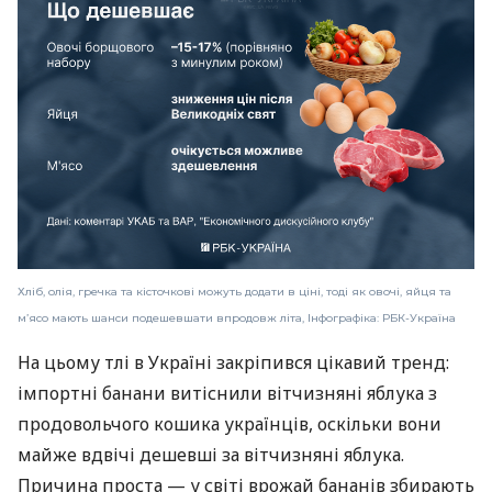
Хліб, олія, гречка та кісточкові можуть додати в ціні, тоді як овочі, яйця та
м’ясо мають шанси подешевшати впродовж літа, Інфографіка: РБК-Україна
На цьому тлі в Україні закріпився цікавий тренд:
імпортні банани витіснили вітчизняні яблука з
продовольчого кошика українців, оскільки вони
майже вдвічі дешевші за вітчизняні яблука.
Причина проста — у світі врожай бананів збирають