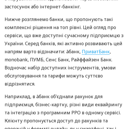
застосунок або інтернет-банкінг.
Нижче розглянемо банки, що пропонують такі
комплексні рішення на топ рівні. Цей огляд про
сервіси, що вже доступні сучасному підприємцю з
України. Серед банків, які активно розвивають цей
напрям варто відзначити: àбанк,
ПриватБанк
,
monobank, ПУМБ, Сенс Банк, Райффайзен Банк.
Водночас набір доступних інструментів, умови
обслуговування та тарифи можуть суттєво
відрізнятися.
Наприклад, в àбанк об’єднали рахунок для
підприємця, бізнес-картку, різні види еквайрингу
та інтеграцію з програмним РРО в одному сервісі.
Клієнту пропонується доступ до рахунків та
операцій у форматі онлайн, як у смартфоні, так і