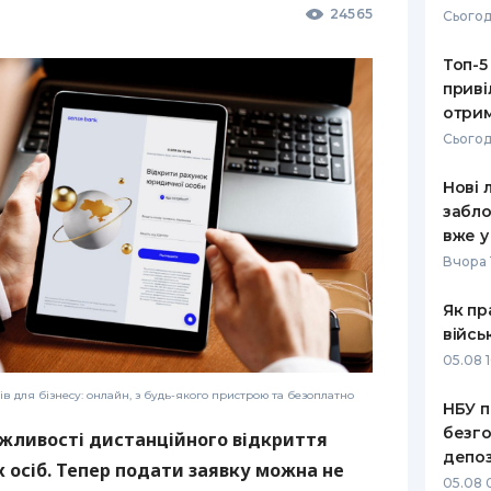
24565
Сьогод
РЕЙТИНГ ДЕБЕТОВИХ
ПУТІВНИ
КАРТОК
СТРАХУ
Топ-5
приві
ЩОМІСЯЧНИЙ ОГЛЯД
ВСІ СТРА
отрим
КЕШБЕКУ
Сьогод
СТРАХОВ
ПУТІВНИКИ ПО
Нові 
БАНКІВСЬКИХ КАРТКАХ
ВІДГУКИ
КОМПАНІ
забло
вже у
ДОСТАВК
Вчора 
КОНТАКТ
Як пр
війсь
05.08 1
в для бізнесу: онлайн, з будь-якого пристрою та безоплатно
НБУ п
безго
жливості дистанційного відкриття
депоз
 осіб. Тепер подати заявку можна не
05.08 