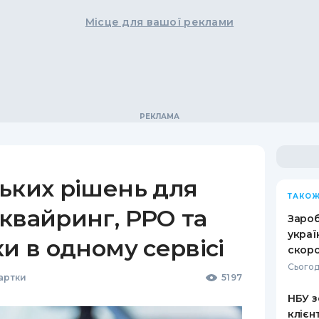
Місце для вашої реклами
ьких рішень для
ТАКОЖ
квайринг, РРО та
Зароб
украї
ки в одному сервісі
скоро
Сьогод
Картки
5197
НБУ з
клієн