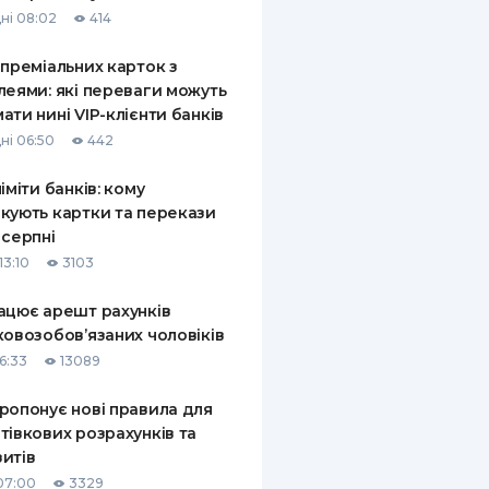
ні 08:02
414
 преміальних карток з
леями: які переваги можуть
ати нині VIP-клієнти банків
ні 06:50
442
ліміти банків: кому
кують картки та перекази
 серпні
13:10
3103
ацює арешт рахунків
ковозобов’язаних чоловіків
6:33
13089
ропонує нові правила для
тівкових розрахунків та
итів
07:00
3329