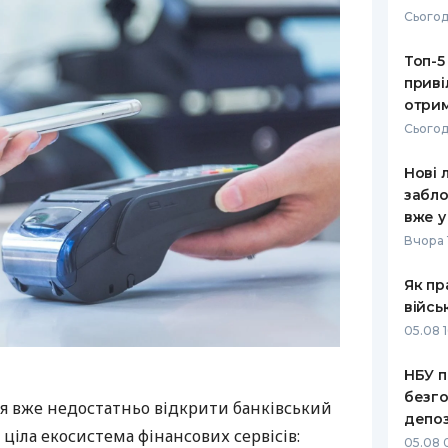
Сьогод
Топ-5
приві
отрим
Сьогод
Нові 
забло
вже у
Вчора 
Як пр
війсь
05.08 1
НБУ п
безго
я вже недостатньо відкрити банківський
депоз
 ціла екосистема фінансових сервісів:
05.08 