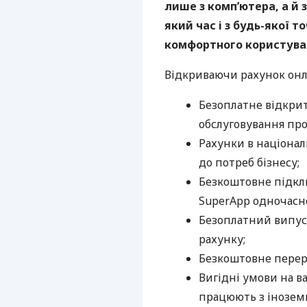
лише з комп’ютера, а й 
який час і з будь-якої 
комфортного користуван
Відкриваючи рахунок онл
Безоплатне відкрит
обслуговування про
Рахунки в націонал
до потреб бізнесу;
Безкоштовне підклю
SuperApp одночасно
Безоплатний випуск
рахунку;
Безкоштовне перера
Вигідні умови на в
працюють з інозем