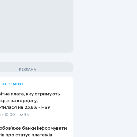
 ЗА ТЕМОЮ
ітна плата, яку отримують
нці з-за кордону,
тилася на 23,6% - НБУ
ні 10:00
94
обов’яже банки інформувати
тів про статус платежів