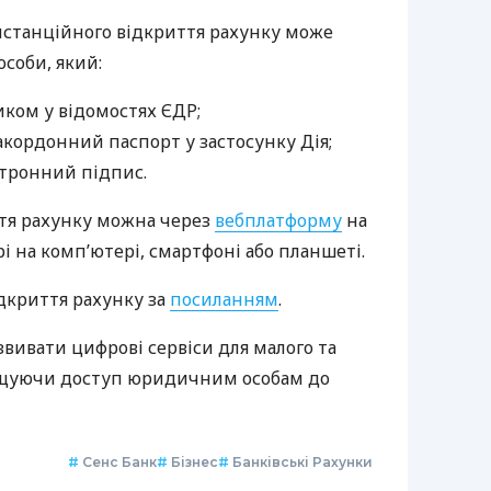
истанційного відкриття рахунку може
соби, який:
ком у відомостях ЄДР;
закордонний паспорт у застосунку Дія;
тронний підпис.
ття рахунку можна через
вебплатформу
на
рі на комп’ютері, смартфоні або планшеті.
ідкриття рахунку за
посиланням
.
вивати цифрові сервіси для малого та
рощуючи доступ юридичним особам до
#
Сенс Банк
#
Бізнес
#
Банківські Рахунки