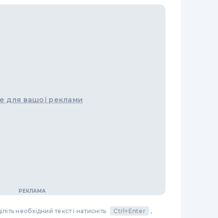
е для вашої реклами
літь необхідний текст і натисніть
Ctrl+Enter
,