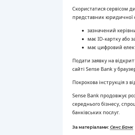
Скористатися сервісом д
представник юридичної о
зазначений керівни
має ID-картку або 
має цифровий елек
Подати заявку на відкри
сайті Sense Bank у браузе
Покрокова інструкція з в
Sense Bank продовжує роз
середнього бізнесу, сп
банківських послуг.
За матеріалами:
Сенс Банк