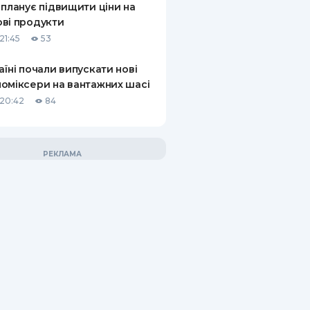
 планує підвищити ціни на
ві продукти
21:45
53
аїні почали випускати нові
оміксери на вантажних шасі
20:42
84