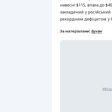
навесні $115, впала до $40
закладений у російський
рекордним дефіцитом у 6
За матеріалами:
Букви
Місц