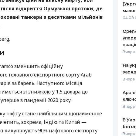
ко знижує ціни на власну нафту, аби
(Укрг
ї після відкриття Ормузької протоки, де
РЕЙТИНГ ДЕБЕТОВИХ
ПУТІВНИ
малог
КАРТОК
СТРАХУ
локовані танкери з десятками мільйонів
04.08 
.
ЩОМІСЯЧНИЙ ОГЛЯД
ВСІ СТРА
OpenA
КЕШБЕКУ
упере
erg.
СТРАХОВ
праці
ПУТІВНИКИ ПО
ни
БАНКІВСЬКИХ КАРТКАХ
ВІДГУКИ
Вчора 
КОМПАНІ
На ук
Aramco зменшить офіційну
ДОСТАВК
заряд
ого головного експортного сорту Arab
Вчора 
ларів за барель. Наступного місяця
КОНТАКТ
тиметься зі знижкою у 1,5 долара до
Apple
ключо
уперше з пандемії 2020 року.
Вчора 
ську нафту стане найбільшим щонайменше
В Укр
зачепить, зокрема, Індію та Китай —
бетон
 які викуповують 90% нафтового експорту
Вчора 