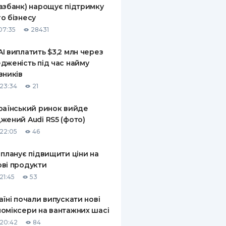
азбанк) нарощує підтримку
КИ ПО
о бізнесу
ВАННЮ
07:35
28431
ХОВІ ПОЛІСИ
I виплатить $3,2 млн через
дженість під час найму
І КОМПАНІЇ
вників
 ПРО СТРАХОВІ
23:34
21
Ї
раїнський ринок вийде
А І ОПЛАТА
жений Audi RS5 (фото)
22:05
46
И
 планує підвищити ціни на
ві продукти
21:45
53
аїні почали випускати нові
оміксери на вантажних шасі
20:42
84