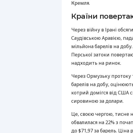
Кремля.
Країни поверта
Через війну в Ірані обсяг
Саудівською Аравією, пад
мільйона барелів на добу
Перської затоки повертаю
надходить на ринок.
Через Ормузьку протоку 
барелів на добу, оцінюют
котрий домігся від США с
сировиною за долари.
Це, своєю чергою, тисне 
обвалилася на 22% з поча
до $71,97 за барель. Ціна 