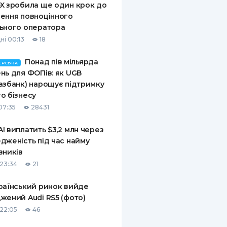
X зробила ще один крок до
ення повноцінного
ьного оператора
ні 00:13
18
Понад пів мільярда
ЕРСЬКА
нь для ФОПів: як UGB
азбанк) нарощує підтримку
о бізнесу
07:35
28431
I виплатить $3,2 млн через
дженість під час найму
вників
23:34
21
раїнський ринок вийде
жений Audi RS5 (фото)
22:05
46