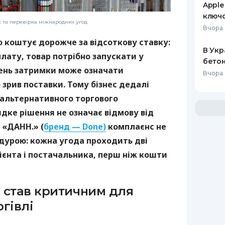
Apple
ключо
с та перевірка міжнародних угод
Вчора 
о коштує дорожче за відсоткову ставку:
В Укр
лату, товар потрібно запускати у
бетон
день затримки може означати
Вчора 
зрив поставки. Тому бізнес дедалі
 альтернативного торгового
дке рішення не означає відмову від
 «ДАНН.» (
бренд — Done)
комплаєнс не
дурою: кожна угода проходить дві
ієнта і постачальника, перш ніж кошти
 став критичним для
гівлі