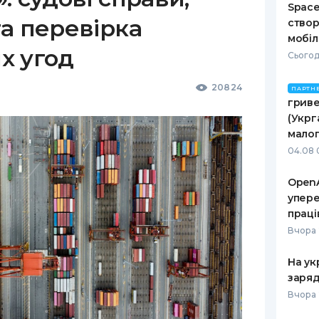
Space
а перевірка
створ
мобіл
х угод
Сьогод
20824
ПАРТН
гриве
(Укрг
малог
04.08 
OpenA
упере
праці
Вчора 
На ук
заряд
Вчора 