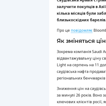
Саудівська Аравія стрім
залучити покупців в Азі
кілька місяців були заб
близькосхідних барелів
Про це
повідомляє
Bloomb
Як зміняться ці
Зокрема компанія Saudi 
відвантажувальну ціну св
Light на серпень на 11 до
саудівська нафта продава
регіональних бенчмарків 
Зниження цін на саудів
за минулі 26 років. Воно 
ключових клієнтів росії,