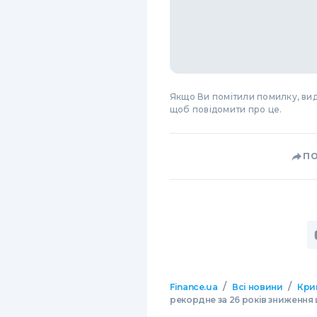
Якщо Ви помітили помилку, виді
щоб повідомити про це.
П
/
/
Finance.ua
Всі новини
Кри
рекордне за 26 років зниження 