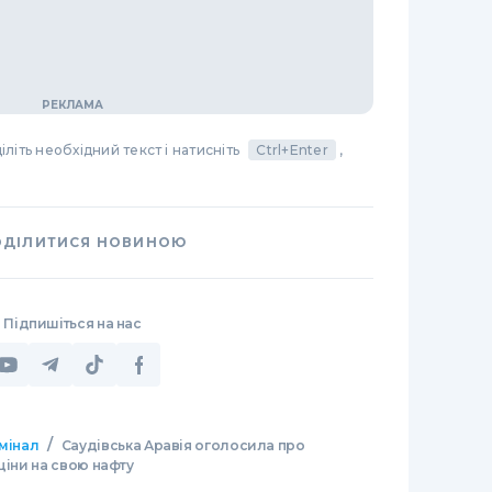
літь необхідний текст і натисніть
Ctrl+Enter
,
ОДІЛИТИСЯ НОВИНОЮ
Підпишіться на нас
/
мінал
Саудівська Аравія оголосила про
ціни на свою нафту