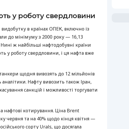
ють у роботу свердловини
и видобутку в країнах ОПЕК, включно із
али до мінімуму з 2000 року — 16,13
. Нині ж найбільші нафтодобувні країни
ть у роботу свердловини, і ця нафта вже
танкери щодня вивозять до 12 мільйонів
ь аналітики. Нафту вивозить також Іран,
касування санкцій і можливості торгувати
на нафтові котирування. Ціна Brent
тку червня та на 40% щодо кінця квітня —
російського сорту Urals, що досягала