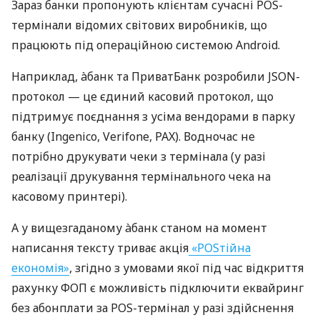
Зараз банки пропонують клієнтам сучасні POS-
термінали відомих світових виробників, що
працюють під операційною системою Android.
Наприклад, àбанк та ПриватБанк розробили JSON-
протокол — це єдиний касовий протокол, що
підтримує поєднання з усіма вендорами в парку
банку (Ingenico, Verifone, PAX). Водночас не
потрібно друкувати чеки з термінала (у разі
реалізації друкування термінального чека на
касовому принтері).
А у вищезгаданому àбанк станом на момент
написання тексту триває акція
«POSтійна
економія»
, згідно з умовами якої під час відкриття
рахунку ФОП є можливість підключити еквайринг
без абонплати за POS-термінал у разі здійснення