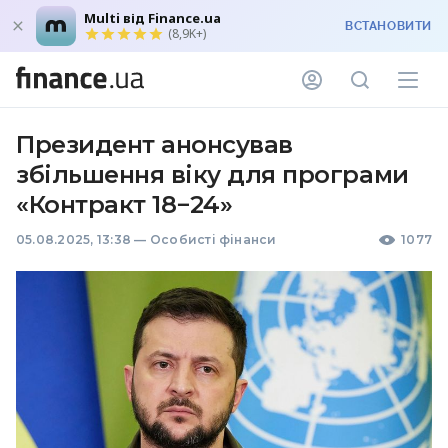
Multi від Finance.ua
ВСТАНОВИТИ
(8,9K+)
Президент анонсував
збільшення віку для програми
«Контракт 18−24»
05.08.2025, 13:38
—
Особисті фінанси
1077