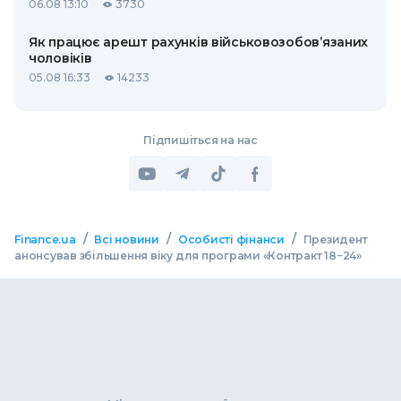
06.08 13:10
3730
Як працює арешт рахунків військовозобов’язаних
чоловіків
05.08 16:33
14233
Підпишіться на нас
/
/
/
Finance.ua
Всі новини
Особисті фінанси
Президент
анонсував збільшення віку для програми «Контракт 18−24»