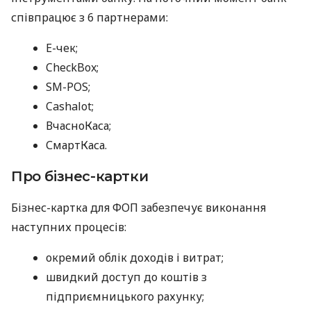
співпрацює з 6 партнерами:
E-чек;
CheckBox;
SM-POS;
Cashalot;
ВчасноКаса;
СмартКаса.
Про бізнес-картки
Бізнес-картка для ФОП забезпечує виконання
наступних процесів:
окремий облік доходів і витрат;
швидкий доступ до коштів з
підприємницького рахунку;