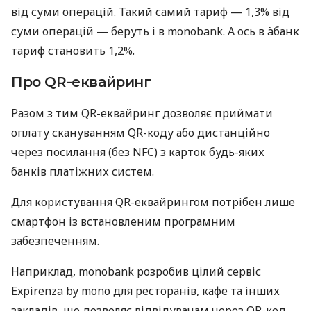
від суми операцій. Такий самий тариф — 1,3% від
суми операцій — беруть і в monobank. А ось в àбанк
тариф становить 1,2%.
Про QR-еквайринг
Разом з тим QR-еквайринг дозволяє приймати
оплату скануванням QR-коду або дистанційно
через посилання (без NFC) з карток будь-яких
банків платіжних систем.
Для користування QR-еквайрингом потрібен лише
смартфон із встановленим програмним
забезпеченням.
Наприклад, monobank розробив цілий сервіс
Expirenza by mono для ресторанів, кафе та інших
закладів, що дозволяє відвідувачам через QR-код