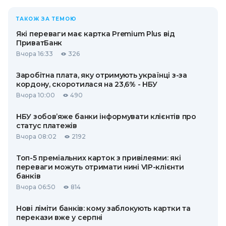
ТАКОЖ ЗА ТЕМОЮ
Які переваги має картка Premium Plus від
ПриватБанк
Вчора 16:33
326
Заробітна плата, яку отримують українці з-за
кордону, скоротилася на 23,6% - НБУ
Вчора 10:00
490
НБУ зобов’яже банки інформувати клієнтів про
статус платежів
Вчора 08:02
2192
Топ-5 преміальних карток з привілеями: які
переваги можуть отримати нині VIP-клієнти
банків
Вчора 06:50
814
Нові ліміти банків: кому заблокують картки та
перекази вже у серпні