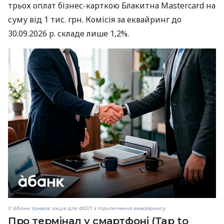
трьох оплат бізнес-карткою Блакитна Mastercard на
суму від 1 тис. грн. Комісія за еквайринг до
30.09.2026 р. складе лише 1,2%.
У àбанк триває акція для ФОП з підключення еквайрингу
Про термінал у смартфоні (Tap to