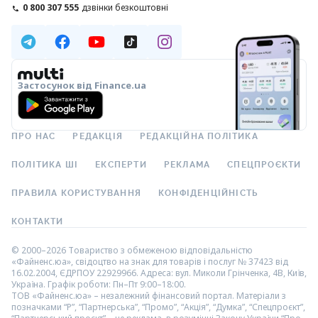
0 800 307 555
дзвінки безкоштовні
Застосунок від Finance.ua
ПРО НАС
РЕДАКЦІЯ
РЕДАКЦІЙНА ПОЛІТИКА
ПОЛІТИКА ШІ
ЕКСПЕРТИ
РЕКЛАМА
СПЕЦПРОЄКТИ
ПРАВИЛА КОРИСТУВАННЯ
КОНФІДЕНЦІЙНІСТЬ
КОНТАКТИ
© 2000–2026 Товариство з обмеженою відповідальністю
«Файненс.юа», свідоцтво на знак для товарів і послуг № 37423 від
16.02.2004, ЄДРПОУ 22929966. Адреса: вул. Миколи Грінченка, 4В, Київ,
Україна. Графік роботи: Пн–Пт 9:00–18:00.
ТОВ «Файненс.юа» – незалежний фінансовий портал. Матеріали з
позначками “Р”, “Партнерська”, “Промо”, “Акція”, “Думка”, “Спецпроєкт”,