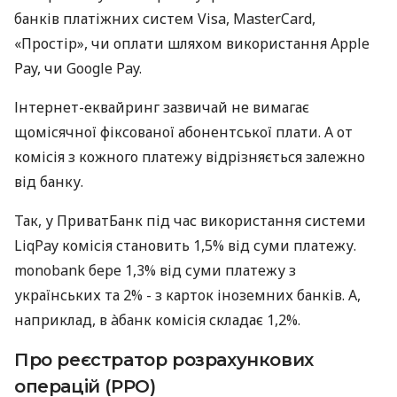
банків платіжних систем Visa, MasterCard,
«Простір», чи оплати шляхом використання Apple
Pay, чи Google Pay.
Інтернет-еквайринг зазвичай не вимагає
щомісячної фіксованої абонентської плати. А от
комісія з кожного платежу відрізняється залежно
від банку.
Так, у ПриватБанк під час використання системи
LiqPay комісія становить 1,5% від суми платежу.
monobank бере 1,3% від суми платежу з
українських та 2% - з карток іноземних банків. А,
наприклад, в àбанк комісія складає 1,2%.
Про реєстратор розрахункових
операцій (РРО)