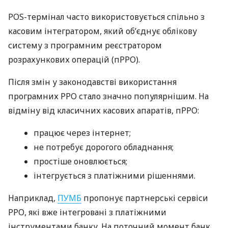
POS-термінал часто використовується спільно з
касовим інтегратором, який об’єднує облікову
систему з програмним реєстратором
розрахункових операцій (пРРО).
Після змін у законодавстві використання
програмних РРО стало значно популярнішим. На
відміну від класичних касових апаратів, пРРО:
працює через інтернет;
не потребує дорогого обладнання;
простіше оновлюється;
інтегрується з платіжними рішеннями.
Наприклад,
ПУМБ
пропонує партнерські сервіси
РРО, які вже інтегровані з платіжними
інструментами банку. На поточний момент банк