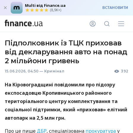
Multi від Finance.ua
ВСТАНОВИТИ
(8,9K+)
Підполковник із ТЦК приховав
від декларування авто на понад
2 мільйони гривень
15.06.2026, 04:50
—
Кримінал
392
На Кіровоградщині повідомили про підозру
експосадовцю Кропивницького районного
територіального центру комплектування та
соціальної підтримки, який «приховав» елітний
автопарк на 2,5 млн грн.
Про це пише
ДБР
, спеціалізована
прокуратура
у