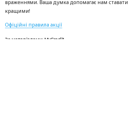
враженнями. Ваша думка допомагає нам ставати
кращими!
Офіційні правила акції
За матеріалами:
MyCredit
#
Кредит Онлайн
ПОДІЛИТИСЯ НОВИНОЮ
Коротко про головне за день в email
розсилці finance.ua
Ваш email