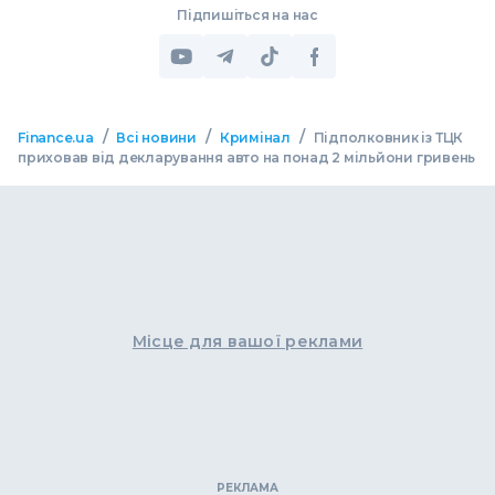
Підпишіться на нас
/
/
/
Finance.ua
Всі новини
Кримінал
Підполковник із ТЦК
приховав від декларування авто на понад 2 мільйони гривень
Місце для вашої реклами