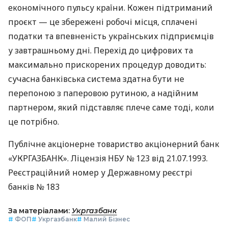
економічного пульсу країни. Кожен підтриманий
проєкт — це збережені робочі місця, сплачені
податки та впевненість українських підприємців
у завтрашньому дні. Перехід до цифрових та
максимально прискорених процедур доводить:
сучасна банківська система здатна бути не
перепоною з паперовою рутиною, а надійним
партнером, який підставляє плече саме тоді, коли
це потрібно.
Публічне акціонерне товариство акціонерний банк
«УКРГАЗБАНК». Ліцензія НБУ № 123 від 21.07.1993.
Реєстраційний номер у Державному реєстрі
банків № 183
За матеріалами:
Укргазбанк
#
ФОП
#
Укргазбанк
#
Малий Бізнес