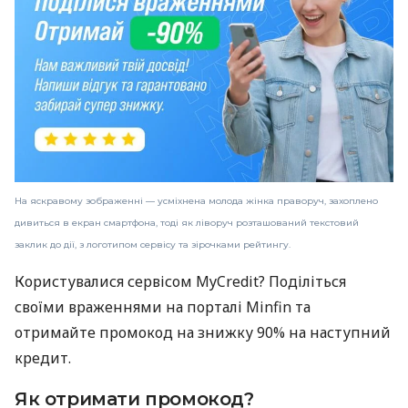
На яскравому зображенні — усміхнена молода жінка праворуч, захоплено
дивиться в екран смартфона, тоді як ліворуч розташований текстовий
заклик до дії, з логотипом сервісу та зірочками рейтингу.
Користувалися сервісом MyCredit? Поділіться
своїми враженнями на порталі Minfin та
отримайте промокод на знижку 90% на наступний
кредит.
Як отримати промокод?