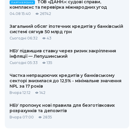
ТОВ «ДАНН.»: судові справи,
ПАРТНЕРСЬКА
комплаєнс та перевірка міжнародних угод
04.08 15:40
26742
Загальний обсяг іпотечних кредитів у банківській
системі сягнув 50 млрд грн
Сьогодні 06:32
43
НБУ підвищив ставку через ризик закріплення
інфляції — Лепушинський
Сьогодні 05:33
135
Частка непрацюючих кредитів у банківському
секторі знизилася до 12,5% - мінімальне значення
NPL за 17 років
Вчора 12:12
142
НБУ пропонує нові правила для безготівкових
розрахунків та депозитів
Вчора 07:00
2835