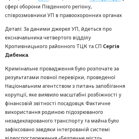
сфері оборони Південного регіону,
співрозмовники УП в правоохоронних органах
Деталі: За даними джерел УП, йдеться про
ексначальника четвертого відділу
Кропивницького районного ТЦК та СП
Сергія
Дибенка
.
Кримінальне провадження було розпочате за
результатами повної перевірки, проведеної
Національним агентством з питань запобігання
корупції, яке виявило масштабні розбіжності у
фінансовій звітності посадовця. Фактичне
використання родиною підозрюваного
незадекларованого транспорту та майна було
зафіксовано завдяки інтегрованій системі
відеоспостереження «Безпечне місто».