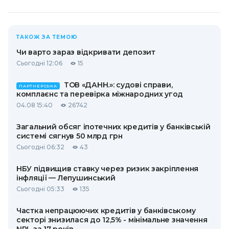
ТАКОЖ ЗА ТЕМОЮ
Чи варто зараз відкривати депозит
Сьогодні 12:06
15
ТОВ «ДАНН.»: судові справи,
ПАРТНЕРСЬКА
комплаєнс та перевірка міжнародних угод
04.08 15:40
26742
Загальний обсяг іпотечних кредитів у банківській
системі сягнув 50 млрд грн
Сьогодні 06:32
43
НБУ підвищив ставку через ризик закріплення
інфляції — Лепушинський
Сьогодні 05:33
135
Частка непрацюючих кредитів у банківському
секторі знизилася до 12,5% - мінімальне значення