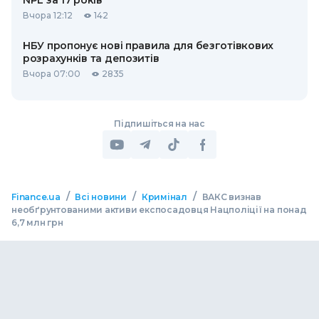
NPL за 17 років
Вчора 12:12
142
НБУ пропонує нові правила для безготівкових
розрахунків та депозитів
Вчора 07:00
2835
Підпишіться на нас
/
/
/
Finance.ua
Всі новини
Кримінал
ВАКС визнав
необґрунтованими активи експосадовця Нацполіції на понад
6,7 млн грн