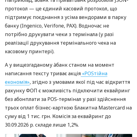
протокол — це єдиний касовий протокол, що
підтримує поєднання з усіма вендорами в парку
банку (Ingenico, Verifone, PAX). Водночас не
потрібно друкувати чеки з термінала (у разі
реалізації друкування термінального чека на
касовому принтері).
А у вищезгаданому àбанк станом на момент
написання тексту триває акція
«POSтійна
економія»
, згідно з умовами якої під час відкриття
рахунку ФОП є можливість підключити еквайринг
без абонплати за POS-термінал у разі здійснення
трьох оплат бізнес-карткою Блакитна Mastercard на
суму від 1 тис. грн. Комісія за еквайринг до
30.09.2026 р. складе лише 1,2%.