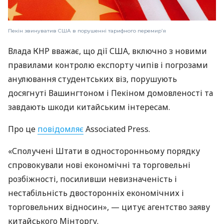
Пекін звинуватив США в порушенні тарифного перемир’я
Влада КНР вважає, що дії США, включно з новими
правилами контролю експорту чипів і погрозами
анулювання студентських віз, порушують
досягнуті Вашингтоном і Пекіном домовленості та
завдають шкоди китайським інтересам.
Про це
повідомляє
Associated Press.
«Сполучені Штати в односторонньому порядку
спровокували нові економічні та торговельні
розбіжності, посиливши невизначеність і
нестабільність двосторонніх економічних і
торговельних відносин», — цитує агентство заяву
китайського Мінторгу.