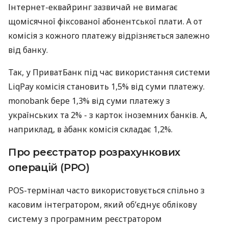
Інтернет-еквайринг зазвичай не вимагає
щомісячної фіксованої абонентської плати. А от
комісія з кожного платежу відрізняється залежно
від банку.
Так, у ПриватБанк під час використання системи
LiqPay комісія становить 1,5% від суми платежу.
monobank бере 1,3% від суми платежу з
українських та 2% - з карток іноземних банків. А,
наприклад, в àбанк комісія складає 1,2%.
Про реєстратор розрахункових
операцій (РРО)
POS-термінал часто використовується спільно з
касовим інтегратором, який об’єднує облікову
систему з програмним реєстратором