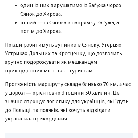
один із них вирушатиме із Заґужа через
Сянок до Хирова,
інший — із Сянока в напрямку Заґужа, а
потім до Хирова.
Поїзди робитимуть зупинки в Сяноку, Угерцях,
Устриках Дольних та Кросценку, що дозволить
зручно подорожувати як мешканцям
прикордонних міст, так і туристам.
Протяжність маршруту складе близько 70 км, а час
у дорозі — орієнтовно 3 години 50 хвилин. Це
значно спрощує логістику для українців, які їдуть
до Польщі, та поляків, які хочуть відвідати
українське прикордоння.