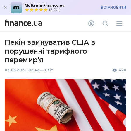
Multi від Finance.ua
ВСТАНОВИТИ
(8,9K+)
Пекін звинуватив США в
порушенні тарифного
перемир’я
03.06.2025, 02:42
—
Світ
420