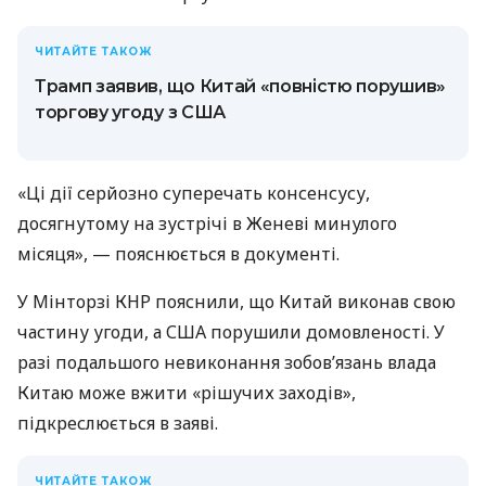
ЧИТАЙТЕ ТАКОЖ
Трамп заявив, що Китай «повністю порушив»
торгову угоду з США
«Ці дії серйозно суперечать консенсусу,
досягнутому на зустрічі в Женеві минулого
місяця», — пояснюється в документі.
У Мінторзі КНР пояснили, що Китай виконав свою
частину угоди, а США порушили домовленості. У
разі подальшого невиконання зобов’язань влада
Китаю може вжити «рішучих заходів»,
підкреслюється в заяві.
ЧИТАЙТЕ ТАКОЖ