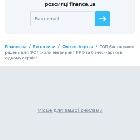
розсилці finance.ua
Ваш email
/
/
/
Finance.ua
Всі новини
Фінтех і Картки
ТОП банківських
рішень для ФОП: коли еквайринг, РРО та бізнес-картки в
одному сервісі
Місце для вашої реклами