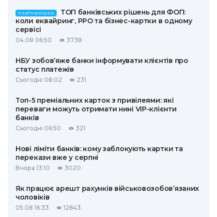
ТОП банківських рішень для ФОП:
ПАРТНЕРСЬКА
коли еквайринг, РРО та бізнес-картки в одному
сервісі
04.08 06:50
3738
НБУ зобов’яже банки інформувати клієнтів про
статус платежів
Сьогодні 08:02
231
Топ-5 преміальних карток з привілеями: які
переваги можуть отримати нині VIP-клієнти
банків
Сьогодні 06:50
321
Нові ліміти банків: кому заблокують картки та
перекази вже у серпні
Вчора 13:10
3020
Як працює арешт рахунків військовозобов’язаних
чоловіків
05.08 16:33
12843