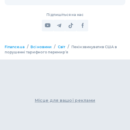
Підпишіться на нас
/
/
/
Finance.ua
Всі новини
Світ
Пекін звинуватив США в
порушенні тарифного перемир’я
Місце для вашої реклами