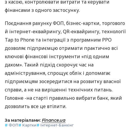
з касою, контролювати витрати та керувати
фінансами з одного застосунку.
Поєднання рахунку ФОП, бізнес-картки, торгового
й інтернет-еквайрингу, QR-еквайрингу, технології
Tap to Phone та інтеграції з програмним РРО
дозволяє підприємцю отримати практично всі
ключові фінансові інструменти «під одним
дахом». Такий підхід скорочує час на
адміністрування, спрощує облік і допомагає
підприємцям зосередитися на розвитку власної
справи, а не на вирішенні технічних питань.
Головне -на старті правильно вибрати банк, який
дозволить все це втілити.
За матеріалами:
Finance.ua
#
ФОП
#
Картки
#
Інтернет-Банкінг