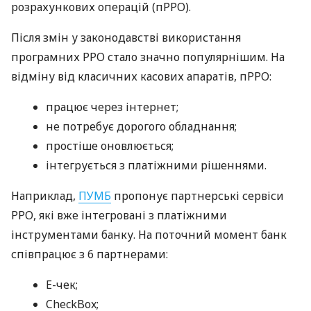
розрахункових операцій (пРРО).
Після змін у законодавстві використання
програмних РРО стало значно популярнішим. На
відміну від класичних касових апаратів, пРРО:
працює через інтернет;
не потребує дорогого обладнання;
простіше оновлюється;
інтегрується з платіжними рішеннями.
Наприклад,
ПУМБ
пропонує партнерські сервіси
РРО, які вже інтегровані з платіжними
інструментами банку. На поточний момент банк
співпрацює з 6 партнерами:
E-чек;
CheckBox;