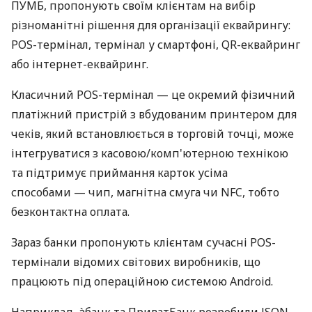
ПУМБ, пропонують своїм клієнтам на вибір
різноманітні рішення для організації еквайрингу:
POS-термінал, термінал у смартфоні, QR-еквайринг
або інтернет-еквайринг.
Класичний POS-термінал — це окремий фізичний
платіжний пристрій з вбудованим принтером для
чеків, який встановлюється в торговій точці, може
інтегруватися з касовою/комп'ютерною технікою
та підтримує приймання карток усіма
способами — чип, магнітна смуга чи NFC, тобто
безконтактна оплата.
Зараз банки пропонують клієнтам сучасні POS-
термінали відомих світових виробників, що
працюють під операційною системою Android.
Наприклад, àбанк та ПриватБанк розробили JSON-