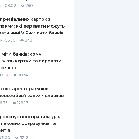
ні 08:02
260
 преміальних карток з
леями: які переваги можуть
ати нині VIP-клієнти банків
ні 06:50
343
ліміти банків: кому
кують картки та перекази
 серпні
13:10
3034
ацює арешт рахунків
ковозобов’язаних чоловіків
6:33
12887
ропонує нові правила для
тівкових розрахунків та
итів
07:00
3312