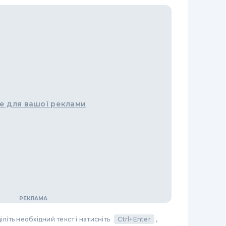
е для вашої реклами
літь необхідний текст і натисніть
Ctrl+Enter
,