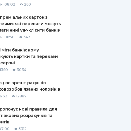
ні 08:02
260
КИ ПО
ВАННЮ
 преміальних карток з
леями: які переваги можуть
ХОВІ ПОЛІСИ
ати нині VIP-клієнти банків
ні 06:50
343
І КОМПАНІЇ
ліміти банків: кому
 ПРО СТРАХОВІ
Ї
кують картки та перекази
 серпні
А І ОПЛАТА
13:10
3034
И
ацює арешт рахунків
ковозобов’язаних чоловіків
6:33
12887
ропонує нові правила для
тівкових розрахунків та
итів
07:00
3312