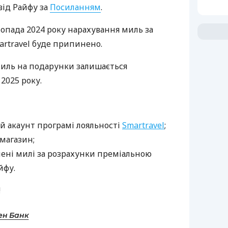
від Райфу за
Посиланням
.
стопада 2024 року нарахування миль за
artravel буде припинено.
иль на подарунки залишається
2025 року.
й акаунт програмі лояльності
Smartravel
;
магазин;
ені милі за розрахунки преміальною
йфу.
!
ен Банк