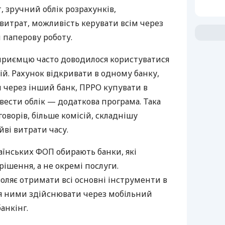
 зручний облік розрахунків,
витрат, можливість керувати всім через
 паперову роботу.
дприємцю часто доводилося користуватися
й. Рахунок відкривати в одному банку,
 через інший банк, ПРРО купувати в
вести облік — додаткова програма. Така
оворів, більше комісій, складнішу
йві витрати часу.
аїнських ФОП обирають банки, які
ішення, а не окремі послуги.
оляє отримати всі основні інструменти в
ня ними здійснювати через мобільний
анкінг.