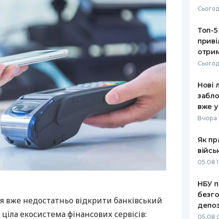
Сьогод
Топ-5
приві
отрим
Сьогод
Нові 
забло
вже у
Вчора 
Як пр
війсь
05.08 1
НБУ п
безго
я вже недостатньо відкрити банківський
депоз
 ціла екосистема фінансових сервісів:
05.08 