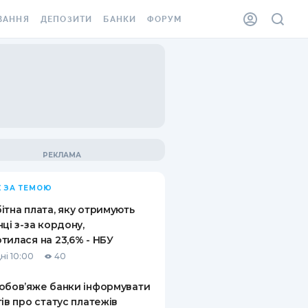
ВАННЯ
ДЕПОЗИТИ
БАНКИ
ФОРУМ
ІЛКА
ВСІ ДЕПОЗИТИ
ВСІ БАНКИ
АННЯ ЖИТЛА ВІД
ДЕПОЗИТИ В USD
ВІДГУКИ ПРО БАНКИ
 ШАХЕДІВ
ДЕПОЗИТИ В EUR
МІКРОФІНАНСОВІ
ХОВКА ЗА КОРДОН
ОРГАНІЗАЦІЇ
БОНУС ДО ДЕПОЗИТІВ
ВІДГУКИ ПРО МФО
УМОВИ АКЦІЇ
КАРТА
 ЗА ТЕМОЮ
ПИТАННЯ ТА ВІДПОВІДІ
ННА ВІНЬЄТКА
ітна плата, яку отримують
ДЕПОЗИТНИЙ КАЛЬКУЛЯТОР
нці з-за кордону,
 СПІВРОБІТНИКІВ
тилася на 23,6% - НБУ
ПУТІВНИКИ ПО
ні 10:00
40
SSISTANCE
ЗАОЩАДЖЕННЯМ
обов’яже банки інформувати
АННЯ ВІД
тів про статус платежів
Х ВИПАДКІВ