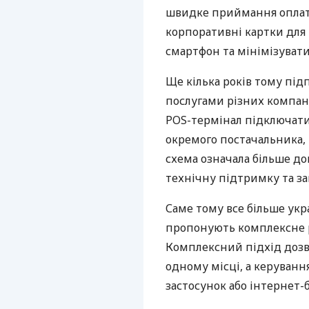
швидке приймання оплат,
корпоративні картки для 
смартфон та мінімізувати
Ще кілька років тому пі
послугами різних компані
POS-термінал підключати
окремого постачальника, 
схема означала більше дог
технічну підтримку та за
Саме тому все більше укр
пропонують комплексне р
Комплексний підхід дозв
одному місці, а керуван
застосунок або інтернет-б