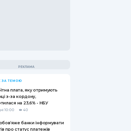
 ЗА ТЕМОЮ
ітна плата, яку отримують
нці з-за кордону,
тилася на 23,6% - НБУ
ні 10:00
40
обов’яже банки інформувати
тів про статус платежів