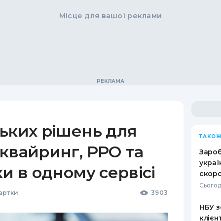
Місце для вашої реклами
ьких рішень для
ТАКОЖ
квайринг, РРО та
Зароб
украї
ки в одному сервісі
скоро
Сьогод
Картки
3903
НБУ з
клієн