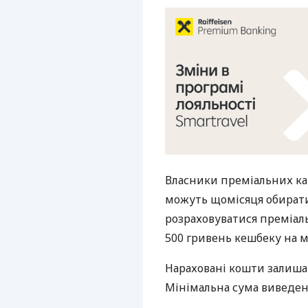
Власники преміальних кар
можуть щомісяця обирати 
розраховуватися преміал
500 гривень кешбеку на м
Нараховані кошти залишаю
Мінімальна сума виведен