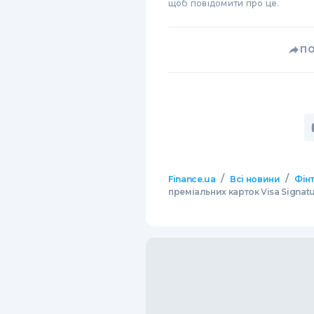
щоб повідомити про це.
П
/
/
Finance.ua
Всі новини
Фінт
преміальних карток Visa Signat