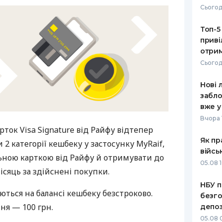
Сьогод
РЕЙТИНГ ДЕБЕТОВИХ
ПУТІВНИ
КАРТОК
СТРАХУ
Топ-5
приві
ЩОМІСЯЧНИЙ ОГЛЯД
ВСІ СТРА
отрим
КЕШБЕКУ
Сьогод
СТРАХОВ
ПУТІВНИКИ ПО
Нові 
БАНКІВСЬКИХ КАРТКАХ
ВІДГУКИ
КОМПАНІ
забло
вже у
ДОСТАВК
Вчора 
ток Visa Signature від Райфу відтепер
КОНТАКТ
Як пр
2 категорії кешбеку у застосунку MyRaif,
війсь
ьною карткою від Райфу й отримувати до
05.08 1
ісяць за здійснені покупки.
НБУ п
ться на балансі кешбеку безстроково.
безго
ня — 100 грн.
депоз
05.08 