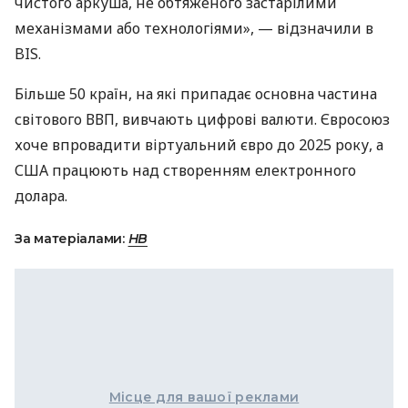
чистого аркуша, не обтяженого застарілими
механізмами або технологіями», — відзначили в
BIS
.
Більше 50 країн, на які припадає основна частина
світового
ВВП
, вивчають цифрові валюти. Євросоюз
хоче впровадити віртуальний євро до 2025 року, а
США
працюють над створенням електронного
долара.
За матеріалами:
НВ
Місце для вашої реклами