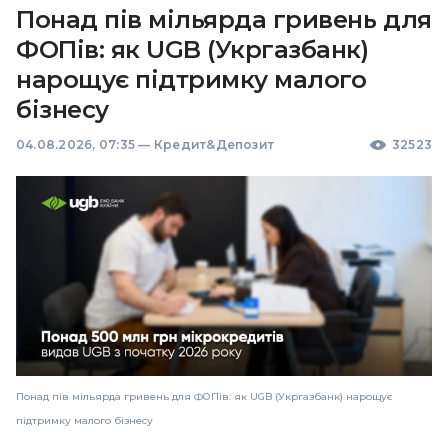
Понад пів мільярда гривень для
ФОПів: як UGB (Укргазбанк)
нарощує підтримку малого
бізнесу
04.08.2026, 07:35
—
Кредит&Депозит
32523
Понад пів мільярда гривень для ФОПів: як UGB (Укргазбанк) нарощує
підтримку малого бізнесу