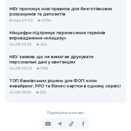
НБУ пропонує нові правила для безготівкових
розрахунків та депозитів
Вчора 07:00
2794
Мінцифри підтримує перенесення термінів
впровадження «еАкцизу»
04.08 09:33
254
НБУ заявив, що не вимагав друкувати
персональні дані у квитанціях
04.08 09:03
5156
ТОП банківських рішень для ФОП: коли
еквайринг, РРО та бізнес-картки в одному сервісі
04.08 06:50
555
Підпишіться на нас