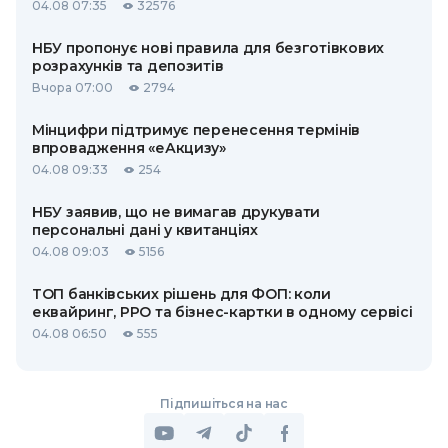
04.08 07:35
32576
НБУ пропонує нові правила для безготівкових
розрахунків та депозитів
Вчора 07:00
2794
Мінцифри підтримує перенесення термінів
впровадження «еАкцизу»
04.08 09:33
254
НБУ заявив, що не вимагав друкувати
персональні дані у квитанціях
04.08 09:03
5156
ТОП банківських рішень для ФОП: коли
еквайринг, РРО та бізнес-картки в одному сервісі
04.08 06:50
555
Підпишіться на нас