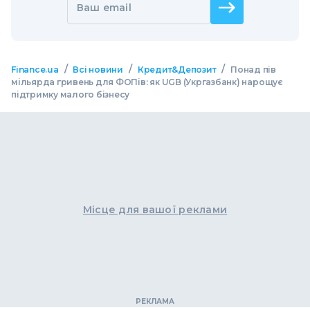
Ваш email
/
/
/
Finance.ua
Всі новини
Кредит&Депозит
Понад пів
мільярда гривень для ФОПів: як UGB (Укргазбанк) нарощує
підтримку малого бізнесу
Місце для вашої реклами