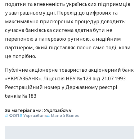
податки та впевненість українських підприємців
у завтрашньому дні. Перехід до цифрових та
максимально прискорених процедур доводить:
сучасна банківська система здатна бути не
перепоною з паперовою рутиною, а надійним
партнером, який підставляє плече саме тоді, коли
це потрібно.
Публічне акціонерне товариство акціонерний банк
«УКРГАЗБАНК». Ліцензія НБУ № 123 від 21.07.1993.
Реєстраційний номер у Державному реєстрі
банків № 183
За матеріалами:
Укргазбанк
#
ФОП
#
Укргазбанк
#
Малий Бізнес