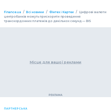
/
/
/
Finance.ua
Всі новини
Фінтех і Картки
Цифрові валюти
центробанків можуть прискорити проведення
транскордонних платежів до декількох секунд — BIS
Місце для вашої реклами
ПАРТНЕРСЬКА