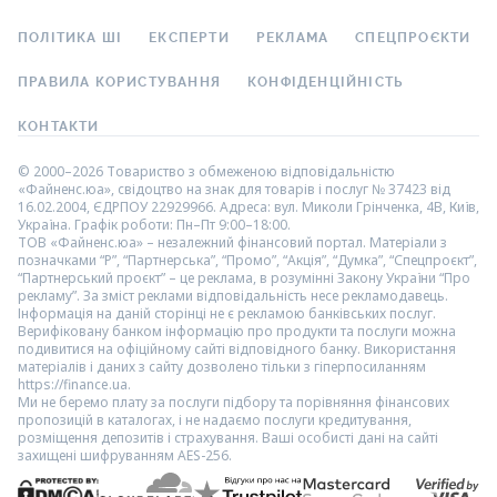
ПОЛІТИКА ШІ
ЕКСПЕРТИ
РЕКЛАМА
СПЕЦПРОЄКТИ
ПРАВИЛА КОРИСТУВАННЯ
КОНФІДЕНЦІЙНІСТЬ
КОНТАКТИ
© 2000–2026 Товариство з обмеженою відповідальністю
«Файненс.юа», свідоцтво на знак для товарів і послуг № 37423 від
16.02.2004, ЄДРПОУ 22929966. Адреса: вул. Миколи Грінченка, 4В, Київ,
Україна. Графік роботи: Пн–Пт 9:00–18:00.
ТОВ «Файненс.юа» – незалежний фінансовий портал. Матеріали з
позначками “Р”, “Партнерська”, “Промо”, “Акція”, “Думка”, “Спецпроєкт”,
“Партнерський проєкт” – це реклама, в розумінні Закону України “Про
рекламу”. За зміст реклами відповідальність несе рекламодавець.
Інформація на даній сторінці не є рекламою банківських послуг.
Верифіковану банком інформацію про продукти та послуги можна
подивитися на офіційному сайті відповідного банку. Використання
матеріалів і даних з сайту дозволено тільки з гіперпосиланням
https://finance.ua.
Ми не беремо плату за послуги підбору та порівняння фінансових
пропозицій в каталогах, і не надаємо послуги кредитування,
розміщення депозитів і страхування. Ваші особисті дані на сайті
захищені шифруванням AES-256.