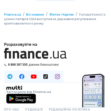
/
/
/
Finance.ua
Всі новини
Фінтех і Картки
Голова Комісії з
цінних паперів США виступив за державне регулювання
криптовалютного ринку
Розраховуйте на
0 800 307 555
дзвінки безкоштовні
Застосунок від Finance.ua
ПРО НАС
РЕДАКЦІЯ
РЕДАКЦІЙНА ПОЛІТИКА