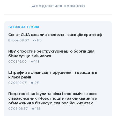
ПОДІЛИТИСЯ НОВИНОЮ
ТАКОЖ ЗА ТЕМОЮ
Сенат США схвалив «пекельні санкції» проти рф
Вчора 08:07
145
НБУ спростив реструктуризацію боргів для
бізнесу: що змінилося
07.08 16:00
148
Штрафи за фінансові порушення підвищать в
кілька разів
07.08 12:03
261
Податкові канікули та вільні економічні зони:
співзасновник «Нової пошти» закликав зняти
обмеження з бізнесу після російських атак
07.08 08:37
168