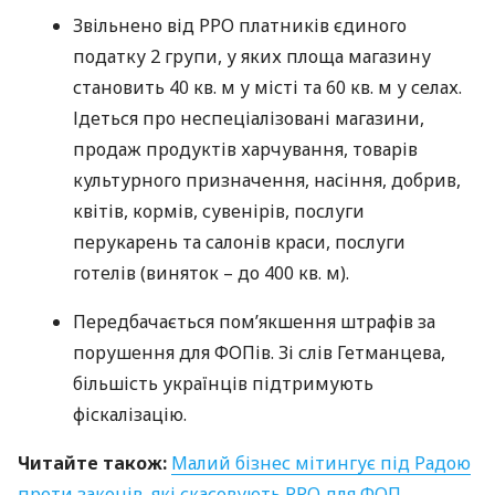
Звільнено від
РРО
платників єдиного
податку 2 групи, у яких площа магазину
становить 40 кв. м у місті та 60 кв. м у селах.
Ідеться про неспеціалізовані магазини,
продаж продуктів харчування, товарів
культурного призначення, насіння, добрив,
квітів, кормів, сувенірів, послуги
перукарень та салонів краси, послуги
готелів (виняток – до 400 кв. м).
Передбачається пом’якшення штрафів за
порушення для
ФОП
ів. Зі слів Гетманцева,
більшість українців підтримують
фіскалізацію.
Читайте також:
Малий бізнес мітингує під Радою
проти законів, які скасовують
РРО
для
ФОП