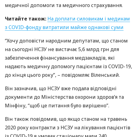
медичної допомоги та медичного страхування.
Читайте також:
На доплати силовикам і медикам
з
COVID
-фонду витратили майже однакові суми
“Хочу доповісти народним депутатам, що станом
на сьогодні
НСЗУ
не вистачає 5,6 млрд грн для
забезпечення фінансування медзакладів, які
надають медичну допомогу пацієнтам із
COVID
-19,
до кінця цього року”, – повідомляє Віленський.
Він зазначив, що
НСЗУ
вже подала відповідні
документи до Міністерства охорони здоров’я та
Мінфіну, “щоб це питання було вирішено”.
Він також повідомив, що якщо станом на травень
2020 року контракти з
НСЗУ
на лікування пацієнтів
із
COVID
-19 в умовах стаціонару мали 240