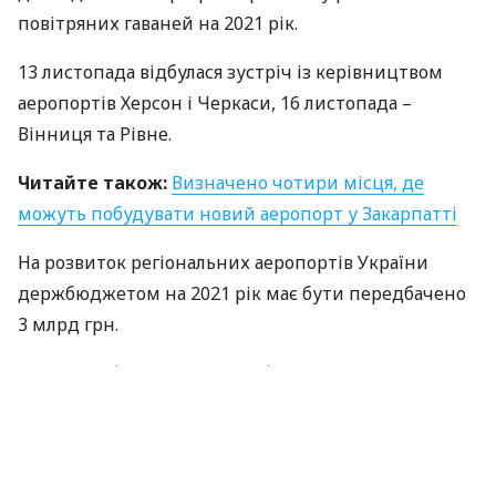
повітряних гаваней на 2021 рік.
13 листопада відбулася зустріч із керівництвом
аеропортів Херсон і Черкаси, 16 листопада –
Вінниця та Рівне.
Читайте також:
Визначено чотири місця, де
можуть побудувати новий аеропорт у Закарпатті
На розвиток регіональних аеропортів України
держбюджетом на 2021 рік має бути передбачено
3 млрд грн.
Згідно з інформацією Укрінфрапроекта, на
держпідтримку в 2021 році можуть розраховувати
10 аеропортів: Херсон, Черкаси, Рівне, Вінниця,
Ужгород, Івано-Франківськ, Чернівці, Полтава,