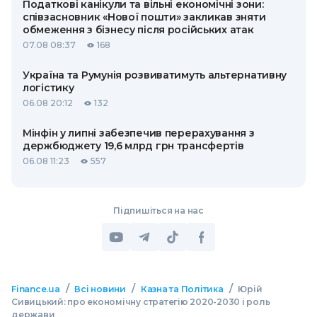
Податкові канікули та вільні економічні зони:
співзасновник «Нової пошти» закликав зняти
обмеження з бізнесу після російських атак
07.08 08:37
168
Україна та Румунія розвиватимуть альтернативну
логістику
06.08 20:12
132
Мінфін у липні забезпечив перерахування з
держбюджету 19,6 млрд грн трансфертів
06.08 11:23
557
Підпишіться на нас
/
/
/
Finance.ua
Всі новини
Казна та Політика
Юрій
Сивицький: про економічну стратегію 2020-2030 і роль
держави