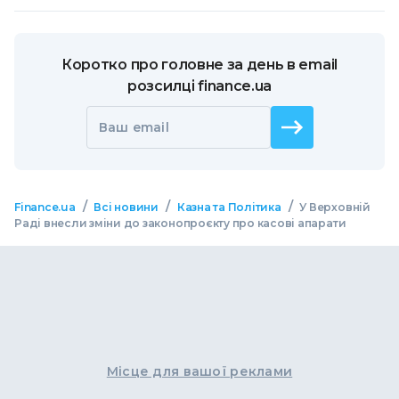
Коротко про головне за день в email
розсилці finance.ua
Ваш email
/
/
/
Finance.ua
Всі новини
Казна та Політика
У Верховній
Раді внесли зміни до законопроєкту про касові апарати
Місце для вашої реклами