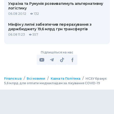
Україна та Румунія розвиватимуть альтернативну
логістику
06.08 20:12
132
Мінфін у липні забезпечив перерахування з
держбюджету 19,6 млрд грн трансфертів
06.08 11:23
557
Підпишіться на нас
/
/
/
Finance.ua
Всі новини
Казна та Політика
НСЗУ бракує
5,6 млрд для оплати медзакладам за лікування COVID-19