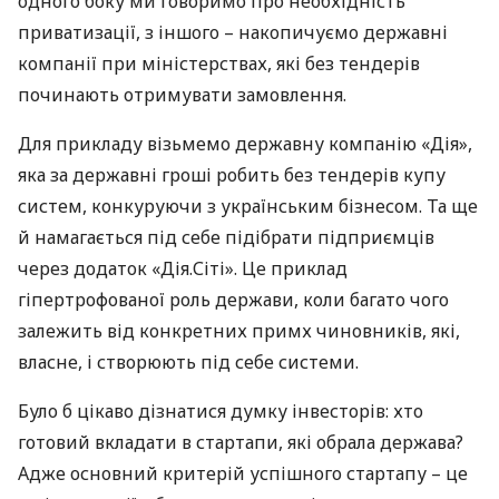
одного боку ми говоримо про необхідність
приватизації, з іншого – накопичуємо державні
компанії при міністерствах, які без тендерів
починають отримувати замовлення.
Для прикладу візьмемо державну компанію «Дія»,
яка за державні гроші робить без тендерів купу
систем, конкуруючи з українським бізнесом. Та ще
й намагається під себе підібрати підприємців
через додаток «Дія.Сіті». Це приклад
гіпертрофованої роль держави, коли багато чого
залежить від конкретних примх чиновників, які,
власне, і створюють під себе системи.
Було б цікаво дізнатися думку інвесторів: хто
готовий вкладати в стартапи, які обрала держава?
Адже основний критерій успішного стартапу – це