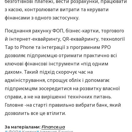
безготівкові платежі, вести розрахунки, працювати
з касою, контролювати витрати та керувати
фінансами з одного застосунку.
Поєднання рахунку ФОП, бізнес-картки, торгового
й інтернет-еквайрингу, QR-еквайрингу, технології
Tap to Phone та інтеграції з програмним РРО
дозволяє підприємцю отримати практично всі
ключові фінансові інструменти «під одним
дахом». Такий підхід скорочує час на
адміністрування, спрощує облік і допомагає
підприємцям зосередитися на розвитку власної
справи, а не на вирішенні технічних питань.
Головне -на старті правильно вибрати банк, який
дозволить все це втілити.
За матеріалами:
Finance.ua
#
ФОП
#
Картки
#
Інтернет-Банкінг