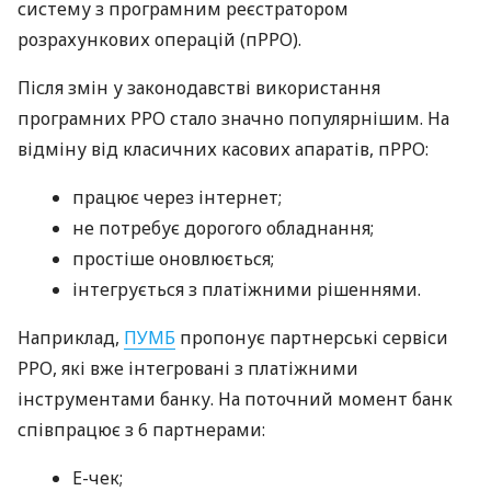
систему з програмним реєстратором
розрахункових операцій (пРРО).
Після змін у законодавстві використання
програмних РРО стало значно популярнішим. На
відміну від класичних касових апаратів, пРРО:
працює через інтернет;
не потребує дорогого обладнання;
простіше оновлюється;
інтегрується з платіжними рішеннями.
Наприклад,
ПУМБ
пропонує партнерські сервіси
РРО, які вже інтегровані з платіжними
інструментами банку. На поточний момент банк
співпрацює з 6 партнерами:
E-чек;