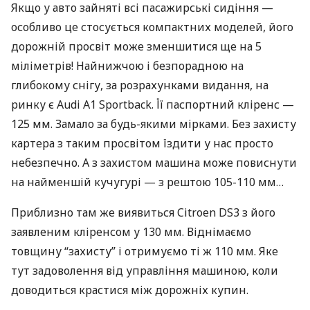
Якщо у авто зайняті всі пасажирські сидіння —
особливо це стосується компактних моделей, його
дорожній просвіт може зменшитися ще на 5
міліметрів! Найнижчою і безпорадною на
глибокому снігу, за розрахунками видання, на
ринку є Audi A1 Sportback. Її паспортний кліренс —
125 мм. Замало за будь-якими мірками. Без захисту
картера з таким просвітом їздити у нас просто
небезпечно. А з захистом машина може повиснути
на найменшій кучугурі — з рештою 105-110 мм…
Приблизно там же виявиться Citroеn DS3 з його
заявленим кліренсом у 130 мм. Віднімаємо
товщину “захисту” і отримуємо ті ж 110 мм. Яке
тут задоволення від управління машиною, коли
доводиться крастися між дорожніх купин.