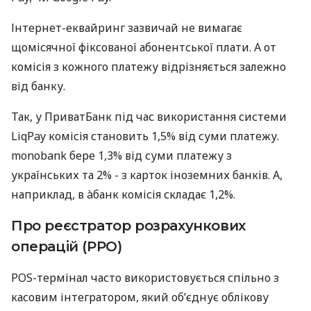
Інтернет-еквайринг зазвичай не вимагає
щомісячної фіксованої абонентської плати. А от
комісія з кожного платежу відрізняється залежно
від банку.
Так, у ПриватБанк під час використання системи
LiqPay комісія становить 1,5% від суми платежу.
monobank бере 1,3% від суми платежу з
українських та 2% - з карток іноземних банків. А,
наприклад, в àбанк комісія складає 1,2%.
Про реєстратор розрахункових
операцій (РРО)
POS-термінал часто використовується спільно з
касовим інтегратором, який об’єднує облікову