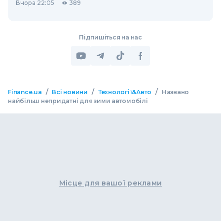
Вчора 22:05
389
Підпишіться на нас
/
/
/
Finance.ua
Всі новини
Технології&Авто
Названо
найбільш непридатні для зими автомобілі
Місце для вашої реклами