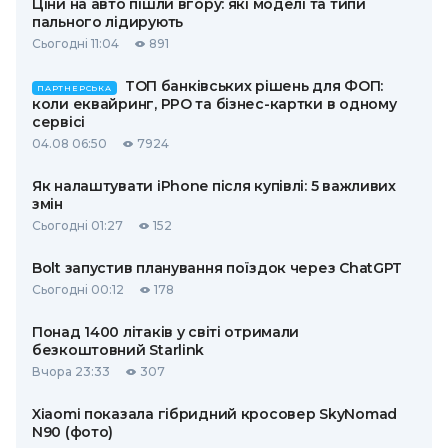
Ціни на авто пішли вгору: які моделі та типи
пального лідирують
Сьогодні 11:04
891
ТОП банківських рішень для ФОП:
ПАРТНЕРСЬКА
коли еквайринг, РРО та бізнес-картки в одному
сервісі
04.08 06:50
7924
Як налаштувати iPhone після купівлі: 5 важливих
змін
Сьогодні 01:27
152
Bolt запустив планування поїздок через ChatGPT
Сьогодні 00:12
178
Понад 1400 літаків у світі отримали
безкоштовний Starlink
Вчора 23:33
307
Xiaomi показала гібридний кросовер SkyNomad
N90 (фото)