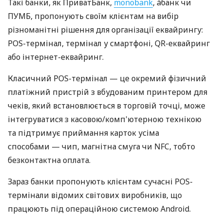
Такі банки, як ПриватБанк,
monobank
, àбанк чи
ПУМБ, пропонують своїм клієнтам на вибір
різноманітні рішення для організації еквайрингу:
POS-термінал, термінал у смартфоні, QR-еквайринг
або інтернет-еквайринг.
Класичний POS-термінал — це окремий фізичний
платіжний пристрій з вбудованим принтером для
чеків, який встановлюється в торговій точці, може
інтегруватися з касовою/комп'ютерною технікою
та підтримує приймання карток усіма
способами — чип, магнітна смуга чи NFC, тобто
безконтактна оплата.
Зараз банки пропонують клієнтам сучасні POS-
термінали відомих світових виробників, що
працюють під операційною системою Android.