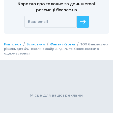
Коротко про головне за день в email
розсилці finance.ua
Ваш email
/
/
/
Finance.ua
Всі новини
Фінтех і Картки
ТОП банківських
рішень для ФОП: коли еквайринг, РРО та бізнес-картки в
одному сервісі
Місце для вашої реклами