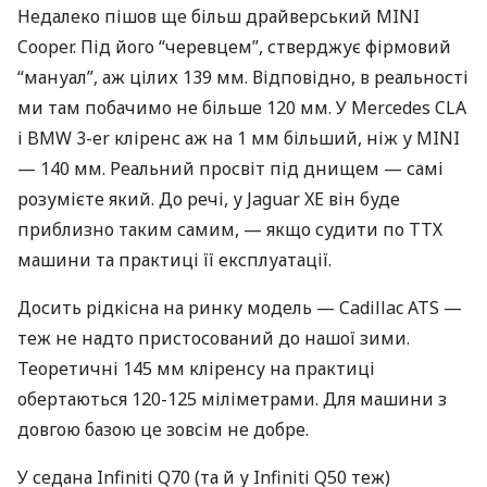
Недалеко пішов ще більш драйверський
MINI
Cooper. Під його “черевцем”, стверджує фірмовий
“мануал”, аж цілих 139 мм. Відповідно, в реальності
ми там побачимо не більше 120 мм. У Mercedes
CLA
і
BMW
3-er кліренс аж на 1 мм більший, ніж у
MINI
— 140 мм. Реальний просвіт під днищем — самі
розумієте який. До речі, у Jaguar XE він буде
приблизно таким самим, — якщо судити по
ТТХ
машини та практиці її експлуатації.
Досить рідкісна на ринку модель — Cadillac
ATS
—
теж не надто пристосований до нашої зими.
Теоретичні 145 мм кліренсу на практиці
обертаються 120-125 міліметрами. Для машини з
довгою базою це зовсім не добре.
У седана Infiniti Q70 (та й у Infiniti Q50 теж)