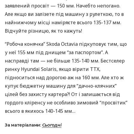
заявлений просвіт — 150 мм. Начебто непогано.
Але якщо ви залізете під машину з рулеткою, то в
найнижчому місці наміряєте всього 135-137 мм.
Відчуйте різницю, як то кажуть!
“Робоча конячка” Skoda Octavia підкуповує тим, що
у неї 155 мм під днищем “за паспортом”. А
насправді там — не більше 135-140 мм. Бестселер
ринку Hyundai Solaris, якщо вірити
ТТХ
,
підноситься над дорогою аж на 160 мм. Але хто ж
купує бюджетну машину для “дачно-клячних”
цілей без захисту картера?! От і залишається від
гордого кліренсу не особливо зимовий “просвітик”
всього в якихось 140-145 мм…
За матеріалами:
Сьогодні