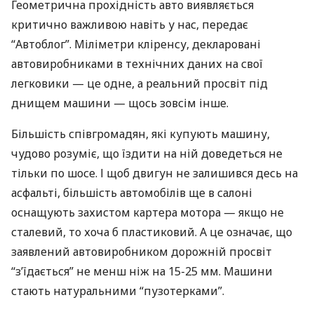
Геометрична прохідність авто виявляється
критично важливою навіть у нас, передає
“Автоблог”. Міліметри кліренсу, декларовані
автовиробниками в технічних даних на свої
легковики — це одне, а реальний просвіт під
днищем машини — щось зовсім інше.
Більшість співгромадян, які купують машину,
чудово розуміє, що їздити на ній доведеться не
тільки по шосе. І щоб двигун не залишився десь на
асфальті, більшість автомобілів ще в салоні
оснащують захистом картера мотора — якщо не
сталевий, то хоча б пластиковий. А це означає, що
заявлений автовиробником дорожній просвіт
“з’їдається” не менш ніж на 15-25 мм. Машини
стають натуральними “пузотерками”.