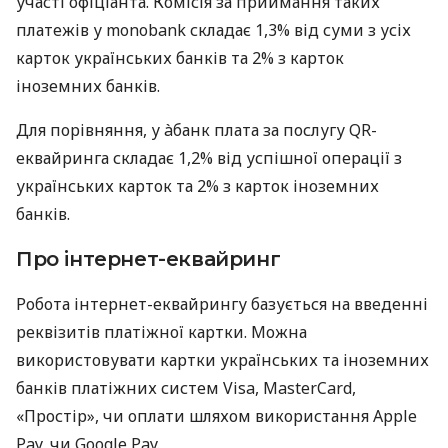
участі офіціанта. Комісія за приймання таких
платежів у monobank складає 1,3% від суми з усіх
карток українських банків та 2% з карток
іноземних банків.
Для порівняння, у àбанк плата за послугу QR-
еквайринга складає 1,2% від успішної операції з
українських карток та 2% з карток іноземних
банків.
Про інтернет-еквайринг
Робота інтернет-еквайрингу базується на введенні
реквізитів платіжної картки. Можна
використовувати картки українських та іноземних
банків платіжних систем Visa, MasterCard,
«Простір», чи оплати шляхом використання Apple
Pay, чи Google Pay.