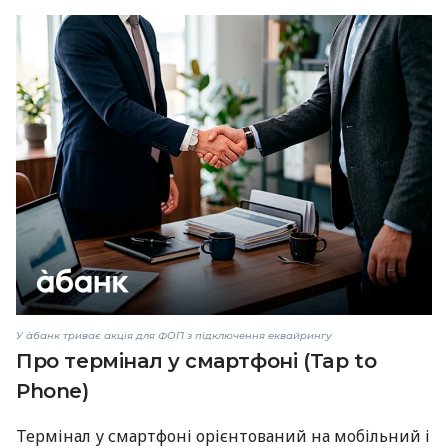
У àбанк триває акція для ФОП з підключення еквайрингу
Про термінал у смартфоні (Tap to
Phone)
Термінал у смартфоні орієнтований на мобільний і