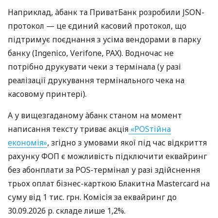
Наприклад, àбанк та ПриватБанк розробили JSON-
протокол — це єдиний касовий протокол, що
підтримує поєднання з усіма вендорами в парку
банку (Ingenico, Verifone, PAX). Водночас не
потрібно друкувати чеки з термінала (у разі
реалізації друкування термінального чека на
касовому принтері).
А у вищезгаданому àбанк станом на момент
написання тексту триває акція
«POSтійна
економія»
, згідно з умовами якої під час відкриття
рахунку ФОП є можливість підключити еквайринг
без абонплати за POS-термінал у разі здійснення
трьох оплат бізнес-карткою Блакитна Mastercard на
суму від 1 тис. грн. Комісія за еквайринг до
30.09.2026 р. складе лише 1,2%.