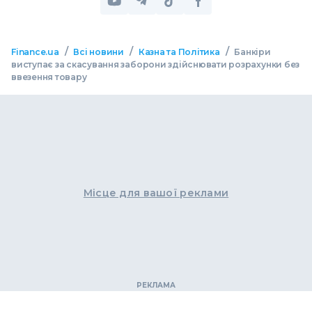
/
/
/
Finance.ua
Всі новини
Казна та Політика
Банкіри
виступає за скасування заборони здійснювати розрахунки без
ввезення товару
Місце для вашої реклами