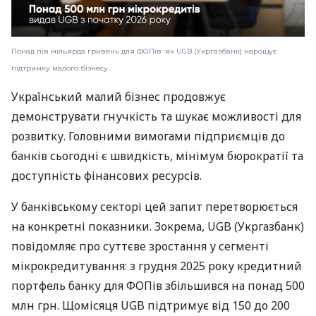
Понад пів мільярда гривень для ФОПів: як UGB (Укргазбанк) нарощує
підтримку малого бізнесу
Український малий бізнес продовжує
демонструвати гнучкість та шукає можливості для
розвитку. Головними вимогами підприємців до
банків сьогодні є швидкість, мінімум бюрократії та
доступність фінансових ресурсів.
У банківському секторі цей запит перетворюється
на конкретні показники. Зокрема, UGB (Укргазбанк)
повідомляє про суттєве зростання у сегменті
мікрокредитування: з грудня 2025 року кредитний
портфель банку для ФОПів збільшився на понад 500
млн грн. Щомісяця UGB підтримує від 150 до 200