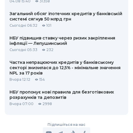
04.08 15:40
31358
Загальний обсяг іпотечних кредитів у банківській
системі сягнув 50 млрд грн
Сьогодні 06:32
101
НБУ підвищив ставку через ризик закріплення
інфляції — Лепушинський
Сьогодні 05:33
232
Частка непрацюючих кредитів у банківському
секторі знизилася до 12,5% - мінімальне значення
NPL за 17 років
Вчора 12:12
154
НБУ пропонує нові правила для безготівкових
розрахунків та депозитів
Вчора 07:00
2998
Підпишіться на нас