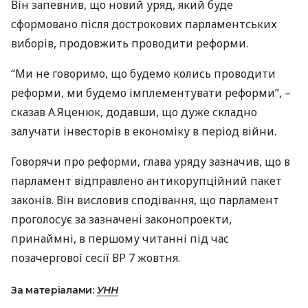
Він запевнив, що новий уряд, який буде
сформовано після дострокових парламентських
виборів, продовжить проводити реформи.
“Ми не говоримо, що будемо колись проводити
реформи, ми будемо імплементувати реформи”, –
сказав А.Яценюк, додавши, що дуже складно
залучати інвесторів в економіку в період війни.
Говорячи про реформи, глава уряду зазначив, що в
парламент відправлено антикорупційний пакет
законів. Він висловив сподівання, що парламент
проголосує за зазначені законопроекти,
принаймні, в першому читанні під час
позачергової сесії ВР 7 жовтня.
За матеріалами:
УНН