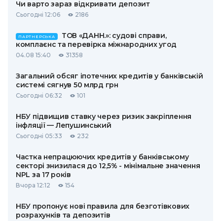
Чи варто зараз відкривати депозит
Сьогодні 12:06
2186
ТОВ «ДАНН.»: судові справи,
ПАРТНЕРСЬКА
комплаєнс та перевірка міжнародних угод
04.08 15:40
31358
Загальний обсяг іпотечних кредитів у банківській
системі сягнув 50 млрд грн
Сьогодні 06:32
101
НБУ підвищив ставку через ризик закріплення
інфляції — Лепушинський
Сьогодні 05:33
232
Частка непрацюючих кредитів у банківському
секторі знизилася до 12,5% - мінімальне значення
NPL за 17 років
Вчора 12:12
154
НБУ пропонує нові правила для безготівкових
розрахунків та депозитів