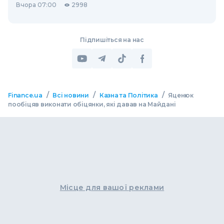
Вчора 07:00
2998
Підпишіться на нас
/
/
/
Finance.ua
Всі новини
Казна та Політика
Яценюк
пообіцяв виконати обіцянки, які давав на Майдані
Місце для вашої реклами