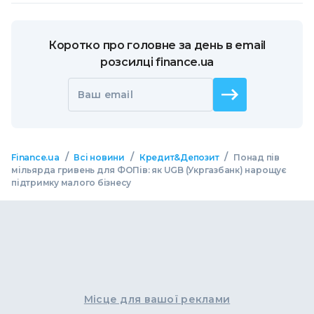
Коротко про головне за день в email
розсилці finance.ua
Ваш email
/
/
/
Finance.ua
Всі новини
Кредит&Депозит
Понад пів
мільярда гривень для ФОПів: як UGB (Укргазбанк) нарощує
підтримку малого бізнесу
Місце для вашої реклами