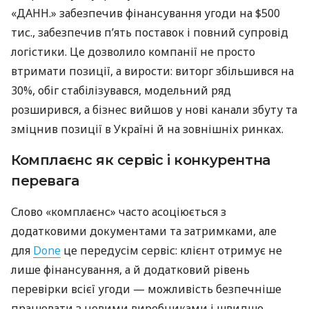
«ДАНН.» забезпечив фінансування угоди на $500
тис., забезпечив п’ять поставок і повний супровід
логістики. Це дозволило компанії не просто
втримати позиції, а вирости: виторг збільшився на
30%, обіг стабілізувався, модельний ряд
розширився, а бізнес вийшов у нові канали збуту та
зміцнив позиції в Україні й на зовнішніх ринках.
Комплаєнс як сервіс і конкурентна
перевага
Слово «комплаєнс» часто асоціюється з
додатковими документами та затримками, але
для
Done
це передусім сервіс: клієнт отримує не
лише фінансування, а й додатковий рівень
перевірки всієї угоди — можливість безпечніше
працювати з новими виробниками і швидше