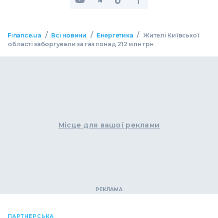
/
/
/
Finance.ua
Всі новини
Енергетика
Жителі Київської
області заборгували за газ понад 212 млн грн
Місце для вашої реклами
ПАРТНЕРСЬКА