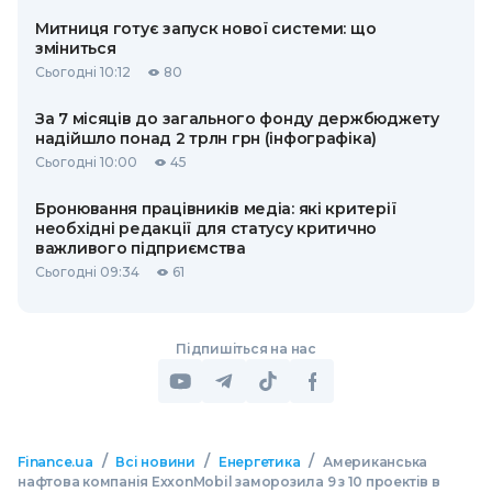
Митниця готує запуск нової системи: що
зміниться
Сьогодні 10:12
80
За 7 місяців до загального фонду держбюджету
надійшло понад 2 трлн грн (інфографіка)
Сьогодні 10:00
45
Бронювання працівників медіа: які критерії
необхідні редакції для статусу критично
важливого підприємства
Сьогодні 09:34
61
Підпишіться на нас
/
/
/
Finance.ua
Всі новини
Енергетика
Американська
нафтова компанія ExxonMobil заморозила 9 з 10 проектів в