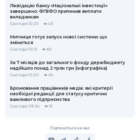
Ліквідацію банку «Національні інвестиції»
завершено: ФГВФО припинив виплати
вкладникам
Сьогодні 10:20
43
Митниця готує запуск нової системи: що
зміниться
Сьогодні 10:12
80
За 7 місяців до загального фонду держбюджету
надійшло понад 2 трлн грн (інфографіка)
Сьогодні 10:00
45
Бронювання працівників медіа: які критерії
необхідні редакції для статусу критично
важливого підприємства
Сьогодні 09:34
61
Підпишіться на нас