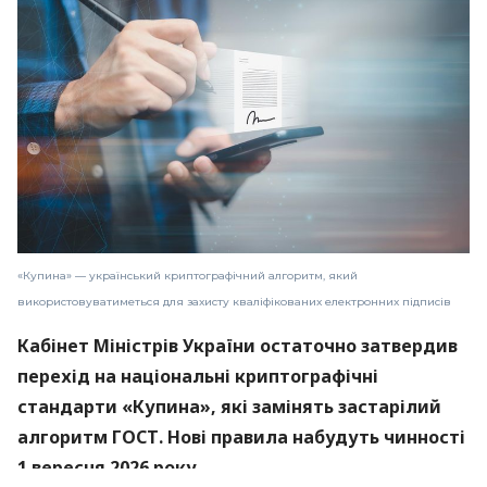
«Купина» — український криптографічний алгоритм, який
використовуватиметься для захисту кваліфікованих електронних підписів
Кабінет Міністрів України остаточно затвердив
перехід на національні криптографічні
стандарти «Купина», які замінять застарілий
алгоритм ГОСТ. Нові правила набудуть чинності
1 вересня 2026 року.