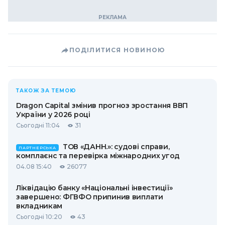
ПОДІЛИТИСЯ НОВИНОЮ
ТАКОЖ ЗА ТЕМОЮ
Dragon Capital змінив прогноз зростання ВВП
України у 2026 році
Сьогодні 11:04
31
ТОВ «ДАНН.»: судові справи,
ПАРТНЕРСЬКА
комплаєнс та перевірка міжнародних угод
04.08 15:40
26077
Ліквідацію банку «Національні інвестиції»
завершено: ФГВФО припинив виплати
вкладникам
Сьогодні 10:20
43