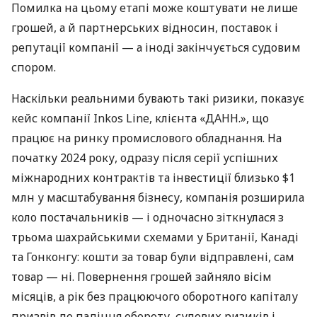
Помилка на цьому етапі може коштувати не лише
грошей, а й партнерських відносин, поставок і
репутації компанії — а іноді закінчується судовим
спором.
Наскільки реальними бувають такі ризики, показує
кейс компанії Inkos Line, клієнта «ДАНН.», що
працює на ринку промислового обладнання. На
початку 2024 року, одразу після серії успішних
міжнародних контрактів та інвестиції близько $1
млн у масштабування бізнесу, компанія розширила
коло постачальників — і одночасно зіткнулася з
трьома шахрайськими схемами у Британії, Канаді
та Гонконгу: кошти за товар були відправлені, сам
товар — ні. Повернення грошей зайняло вісім
місяців, а рік без працюючого оборотного капіталу
призвів до падіння обороту, судових ризиків і