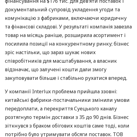
фінансування на $176 тис. для дев’яти поставок і
документальний супровід укладення угоди та
комунікацію з фабриками, включаючи юридичну
та фінансові складові. У результаті компанія завезла
товар на місяць раніше, розширила асортимент і
посилила позиції на конкурентному ринку; бізнес
зріс настільки, що зараз шукає нових
співробітників для масштабування, а власник
відзначає, що залучені кошти дали змогу
закуповувати більше і стабільно рухатися вперед.
У компанії Interlux проблема прийшла ззовні:
китайські фабрики-постачальники змінили умови
передоплати, а перекриття Суецького каналу
розтягнуло термін доставки з 35 до 90 днів. Бізнес
зіткнувся з браком обігових коштів саме тоді, коли
потрібно було утримувати обсяги поставок. ТОВ