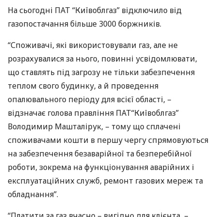
На сьогодні
ПАТ
“Київоблгаз” відключило від
газопостачання більше 3000 боржників.
“Споживачі, які використовували газ, але не
розрахувалися за нього, повинні усвідомлювати,
що ставлять під загрозу не тільки забезпечення
теплом свого будинку, а й проведення
опалювального періоду для всієї області, –
відзначає голова правління
ПАТ
“Київоблгаз”
Володимир Машталірук, – тому що сплачені
споживачами кошти в першу чергу спрямовуються
на забезпечення безаварійної та безперебійної
роботи, зокрема на функціонування аварійних і
експлуатаційних служб, ремонт газових мереж та
обладнання”.
“Платити за газ вчасно – вигідно для клієнта, –