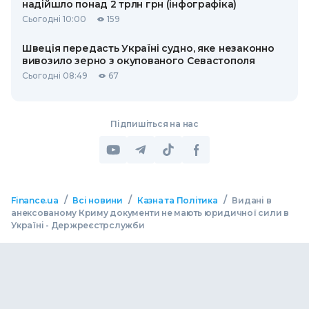
надійшло понад 2 трлн грн (інфографіка)
Сьогодні 10:00
159
Швеція передасть Україні судно, яке незаконно
вивозило зерно з окупованого Севастополя
Сьогодні 08:49
67
Підпишіться на нас
/
/
/
Finance.ua
Всі новини
Казна та Політика
Видані в
анексованому Криму документи не мають юридичної сили в
Україні - Держреєстрслужби