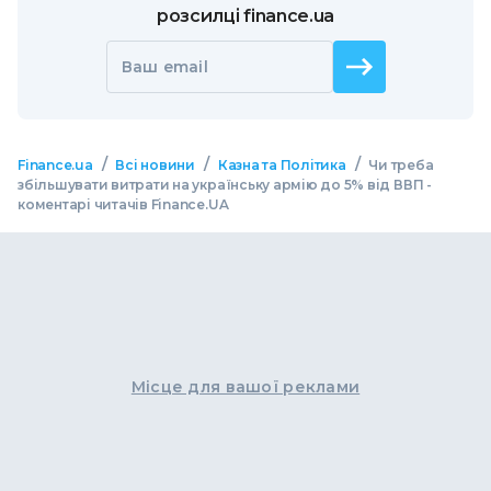
розсилці finance.ua
Ваш email
/
/
/
Finance.ua
Всі новини
Казна та Політика
Чи треба
збільшувати витрати на українську армію до 5% від ВВП -
коментарі читачів Finance.UA
Місце для вашої реклами