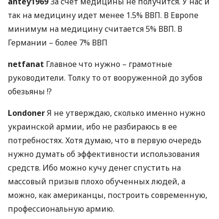
antey1969
За счет медицины не получится. У нас и
так на медицину идет менее 1.5%
ВВП
. В Европе
минимум на медицину считается 5%
ВВП
. В
Германии – более 7%
ВВП
netfanat
Главное что нужно – грамотные
руководители. Толку то от вооруженной до зубов
обезьяны !?
Londoner
Я не утверждаю, сколько именно нужно
украинской армии, ибо не разбираюсь в ее
потребностях. Хотя думаю, что в первую очередь
нужно думать об эффективности использования
средств. Ибо можно кучу денег спустить на
массовый призыв плохо обученных людей, а
можно, как американцы, построить современную,
профессиональную армию.