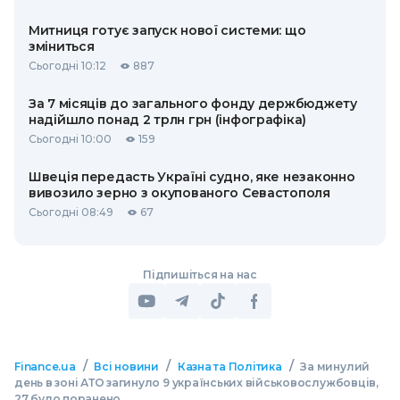
Митниця готує запуск нової системи: що
зміниться
Сьогодні 10:12
887
За 7 місяців до загального фонду держбюджету
надійшло понад 2 трлн грн (інфографіка)
Сьогодні 10:00
159
Швеція передасть Україні судно, яке незаконно
вивозило зерно з окупованого Севастополя
Сьогодні 08:49
67
Підпишіться на нас
/
/
/
Finance.ua
Всі новини
Казна та Політика
За минулий
день в зоні АТО загинуло 9 українських військовослужбовців,
27 було поранено