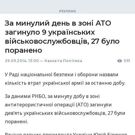
За минулий день в зоні АТО
загинуло 9 українських
військовослужбовців, 27 було
поранено
29.09.2014, 13:00
—
Казна та Політика
591
У Раді національної безпеки і оборони назвали
кількість втрат української армії за останню добу.
За даними
РНБО
, за минулу добу в зоні
антитерористичної операції (
АТО
) загинули
дев’ять українських військовослужбовців, 27 були
поранені.
Раніше радник президента України Юрій Бірюков