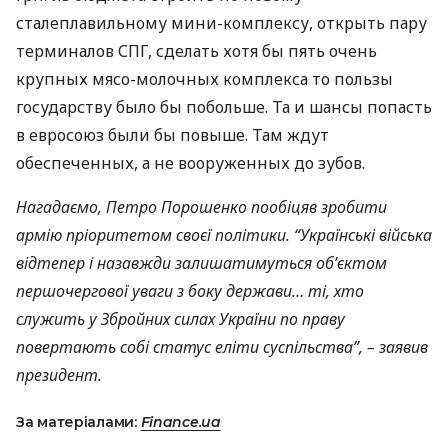
сталеплавильному мини-комплексу, открыть пару
терминалов
СПГ
, сделать хотя бы пять очень
крупных мясо-молочных комплекса то пользы
государству было бы побольше. Та и шансы попасть
в евросоюз были бы повыше. Там ждут
обеспеченных, а не вооруженных до зубов.
Нагадаємо, Петро Порошенко пообіцяв зробити
армію пріоритетом своєї політики. “Українські війська
відтепер і назавжди залишатимуться об’єктом
першочергової уваги з боку держави… ті, хто
служить у Збройних силах України по праву
повертають собі статус еліти суспільства”, – заявив
президент.
За матеріалами:
Finance.ua