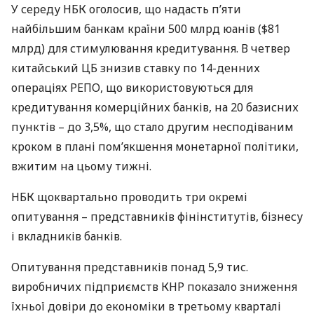
У середу
НБК
оголосив, що надасть п’яти
найбільшим банкам країни 500 млрд юанів ($81
млрд) для стимулювання кредитування. В четвер
китайський ЦБ знизив ставку по 14-денних
операціях
РЕПО
, що використовуються для
кредитування комерційних банків, на 20 базисних
пунктів – до 3,5%, що стало другим несподіваним
кроком в плані пом’якшення монетарної політики,
вжитим на цьому тижні.
НБК
щоквартально проводить три окремі
опитування – представників фінінститутів, бізнесу
і вкладників банків.
Опитування представників понад 5,9 тис.
виробничих підприємств
КНР
показало зниження
їхньої довіри до економіки в третьому кварталі