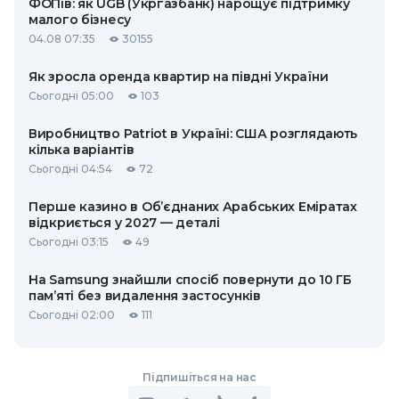
ФОПів: як UGB (Укргазбанк) нарощує підтримку
малого бізнесу
04.08 07:35
30155
Як зросла оренда квартир на півдні України
Сьогодні 05:00
103
Виробництво Patriot в Україні: США розглядають
кілька варіантів
Сьогодні 04:54
72
Перше казино в Об’єднаних Арабських Еміратах
відкриється у 2027 — деталі
Сьогодні 03:15
49
На Samsung знайшли спосіб повернути до 10 ГБ
пам’яті без видалення застосунків
Сьогодні 02:00
111
Підпишіться на нас