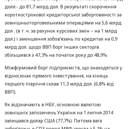
долл.- до 81,7 млрд дол. В результаті скорочення
короткострокової кредиторської заборгованості за
зовнішньоторговельними операціями на 5,6 млрд
дол . (в т. ч. за рахунок курсових змін – на 1 млрд
дол.) і зменшення зобов’язань по кредитах на 0,9
млрд дол. щодо
ВВП
борг інших секторів
збільшився з 47,3% на початок року до 48,9%.
Міжфірмовий борг підприємств, що знаходяться у
відносинах прямого інвестування, на кінець
першого півріччя склав 11,3 млрд дол. (6,8% від
ВВП
).
Як відзначають в
НБУ
, основною валютою
зовнішніх запозичень України на 1 липня 2014
залишався долар
США
(77,7%). Питома вага
зобов’язань в
СПЗ
перед
МВФ
зросла з 5,1% на