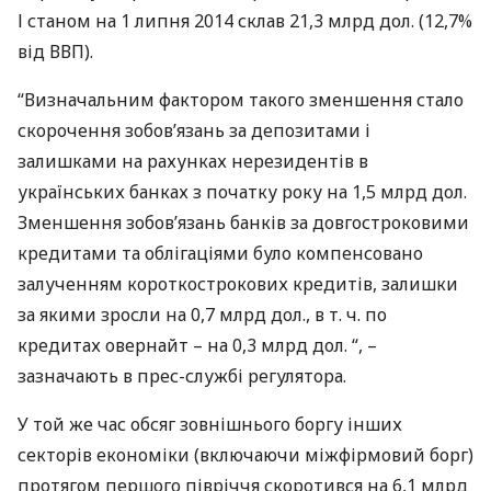
І станом на 1 липня 2014 склав 21,3 млрд дол. (12,7%
від
ВВП
).
“Визначальним фактором такого зменшення стало
скорочення зобов’язань за депозитами і
залишками на рахунках нерезидентів в
українських банках з початку року на 1,5 млрд дол.
Зменшення зобов’язань банків за довгостроковими
кредитами та облігаціями було компенсовано
залученням короткострокових кредитів, залишки
за якими зросли на 0,7 млрд дол., в т. ч. по
кредитах овернайт – на 0,3 млрд дол. “, –
зазначають в прес-службі регулятора.
У той же час обсяг зовнішнього боргу інших
секторів економіки (включаючи міжфірмовий борг)
протягом першого півріччя скоротився на 6,1 млрд