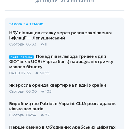
ПОДІЛИТИСЯ НОВИНОЮ
ТАКОЖ ЗА ТЕМОЮ
НБУ підвищив ставку через ризик закріплення
інфляції — Лепушинський
Сьогодні 05:33
11
Понад пів мільярда гривень для
ПАРТНЕРСЬКА
ФОПів: як UGB (Укргазбанк) нарощує підтримку
малого бізнесу
04.08 07:35
30155
Як зросла оренда квартир на півдні України
Сьогодні 05:00
103
Виробництво Patriot в Україні: США розглядають
кілька варіантів
Сьогодні 04:54
72
Перше казино в Об’єднаних Арабських Еміратах