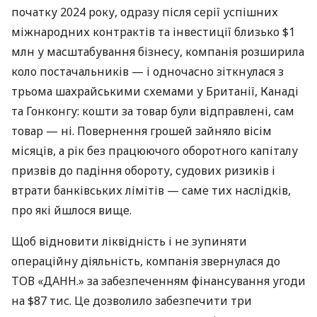
початку 2024 року, одразу після серії успішних
міжнародних контрактів та інвестиції близько $1
млн у масштабування бізнесу, компанія розширила
коло постачальників — і одночасно зіткнулася з
трьома шахрайськими схемами у Британії, Канаді
та Гонконгу: кошти за товар були відправлені, сам
товар — ні. Повернення грошей зайняло вісім
місяців, а рік без працюючого оборотного капіталу
призвів до падіння обороту, судових ризиків і
втрати банківських лімітів — саме тих наслідків,
про які йшлося вище.
Щоб відновити ліквідність і не зупиняти
операційну діяльність, компанія звернулася до
ТОВ «ДАНН.» за забезпеченням фінансування угоди
на $87 тис. Це дозволило забезпечити три