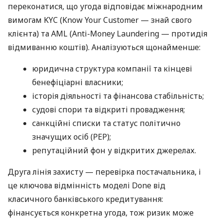
переконатися, що угода відповідає міжнародним
вимогам KYC (Know Your Customer — знай свого
клієнта) та AML (Anti-Money Laundering — протидія
відмиванню коштів). Аналізуються щонайменше:
юридична структура компанії та кінцеві
бенефіціарні власники;
історія діяльності та фінансова стабільність;
судові спори та відкриті провадження;
санкційні списки та статус політично
значущих осіб (PEP);
репутаційний фон у відкритих джерелах.
Друга лінія захисту — перевірка постачальника, і
це ключова відмінність моделі Done від
класичного банківського кредитування:
фінансується конкретна угода, тож ризик може