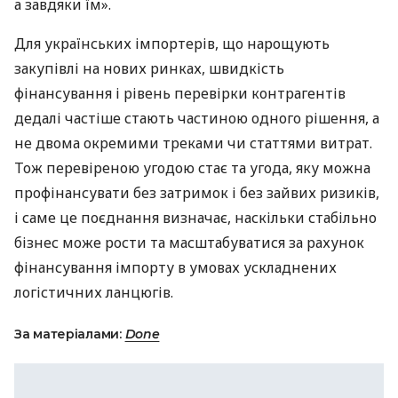
а завдяки їм».
Для українських імпортерів, що нарощують
закупівлі на нових ринках, швидкість
фінансування і рівень перевірки контрагентів
дедалі частіше стають частиною одного рішення, а
не двома окремими треками чи статтями витрат.
Тож перевіреною угодою стає та угода, яку можна
профінансувати без затримок і без зайвих ризиків,
і саме це поєднання визначає, наскільки стабільно
бізнес може рости та масштабуватися за рахунок
фінансування імпорту в умовах ускладнених
логістичних ланцюгів.
За матеріалами:
Done