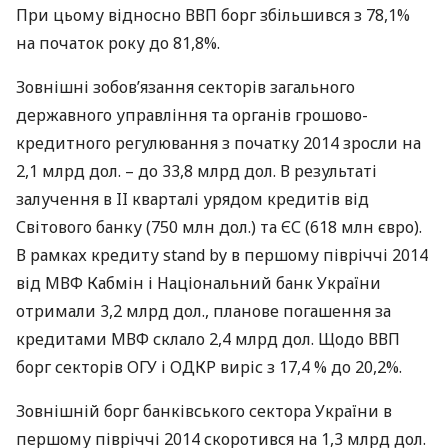
При цьому відносно
ВВП
борг збільшився з 78,1%
на початок року до 81,8%.
Зовнішні зобов’язання секторів загального
державного управління та органів грошово-
кредитного регулювання з початку 2014 зросли на
2,1 млрд дол. – до 33,8 млрд дол. В результаті
залучення в II кварталі урядом кредитів від
Світового банку (750 млн дол.) та ЄС (618 млн євро).
В рамках кредиту stand by в першому півріччі 2014
від
МВФ
Кабмін і Національний банк України
отримали 3,2 млрд дол., планове погашення за
кредитами
МВФ
склало 2,4 млрд дол. Щодо
ВВП
борг секторів
ОГУ
і
ОДКР
виріс з 17,4 % до 20,2%.
Зовнішній борг банківського сектора України в
першому півріччі 2014 скоротився на 1,3 млрд дол.