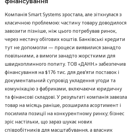
фінансування
Компанія Smart Systems зростала, але зіткнулася з
класичною проблемою: частину товару доводилося
завозити пізніше, ніж цього потребував ринок,
через нестачу обігових коштів. Банківські кредити
тут не допомогли — процеси виявилися занадто
повільними, а вимоги занадто жорсткими для
швидкоплинного попиту. ТОВ «ДАНН.» забезпечив
фінансування на $176 тис. для дев’яти поставок і
документальний супровід укладення угоди та
комунікацію з фабриками, включаючи юридичну
та фінансові складові. У результаті компанія завезла
товар на місяць раніше, розширила асортимент і
посилила позиції на конкурентному ринку; бізнес
зріс настільки, що зараз шукає нових
співробітників для масштабування, а власник