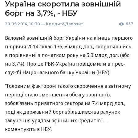
Україна скоротила зовнішній
борг на 3,7%, - НБУ
20.09.2014, 10:30
—
Кредит&Депозит
657
Валовий зовнішній борг України на кінець першого
півріччя 2014 склав 136, 8 млрд дол., скоротившись
в порівнянні з початком року на 5,3 млрд дол. (або
на 3,7%). Про це
РБК
-Україна повідомили в прес-
службі Національного банку України (
НБУ
).
“Головним фактором такого скорочення в звітному
періоді стало зменшення обсягу зовнішніх
зобов’язань приватного сектора на 7,4 млрд дол.,
тоді як державний борг збільшився за рахунок
залучення урядом офіційних кредитів”, –
коментують в
НБУ
.