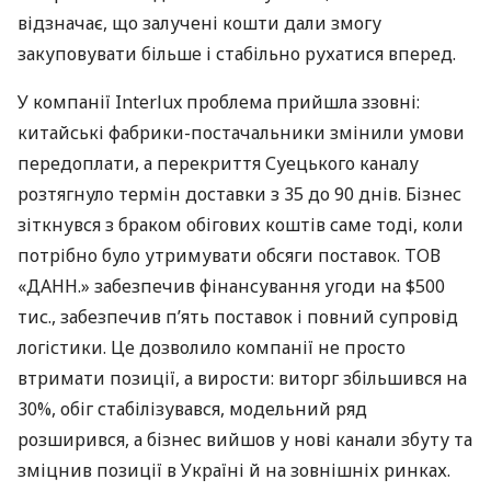
відзначає, що залучені кошти дали змогу
закуповувати більше і стабільно рухатися вперед.
У компанії Interlux проблема прийшла ззовні:
китайські фабрики-постачальники змінили умови
передоплати, а перекриття Суецького каналу
розтягнуло термін доставки з 35 до 90 днів. Бізнес
зіткнувся з браком обігових коштів саме тоді, коли
потрібно було утримувати обсяги поставок. ТОВ
«ДАНН.» забезпечив фінансування угоди на $500
тис., забезпечив п’ять поставок і повний супровід
логістики. Це дозволило компанії не просто
втримати позиції, а вирости: виторг збільшився на
30%, обіг стабілізувався, модельний ряд
розширився, а бізнес вийшов у нові канали збуту та
зміцнив позиції в Україні й на зовнішніх ринках.