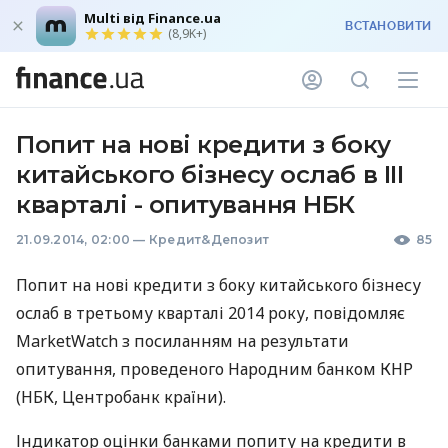
Multi від Finance.ua
ВСТАНОВИТИ
(8,9K+)
Попит на нові кредити з боку
китайського бізнесу ослаб в III
кварталі - опитування НБК
21.09.2014, 02:00
—
Кредит&Депозит
85
Попит на нові кредити з боку китайського бізнесу
ослаб в третьому кварталі 2014 року, повідомляє
MarketWatch з посиланням на результати
опитування, проведеного Народним банком
КНР
(
НБК
, Центробанк країни).
Індикатор оцінки банками попиту на кредити в