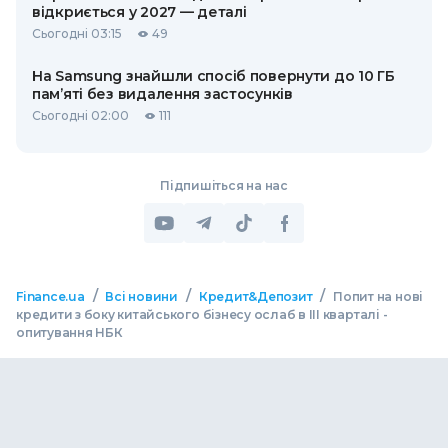
відкриється у 2027 — деталі
Сьогодні 03:15
49
На Samsung знайшли спосіб повернути до 10 ГБ
пам’яті без видалення застосунків
Сьогодні 02:00
111
Підпишіться на нас
/
/
/
Finance.ua
Всі новини
Кредит&Депозит
Попит на нові
кредити з боку китайського бізнесу ослаб в III кварталі -
опитування НБК