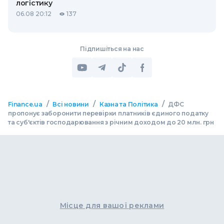
логістику
06.08 20:12
137
Підпишіться на нас
/
/
/
Finance.ua
Всі новини
Казна та Політика
ДФС
пропонує заборонити перевірки платників єдиного податку
та суб'єктів господарювання з річним доходом до 20 млн. грн
Місце для вашої реклами