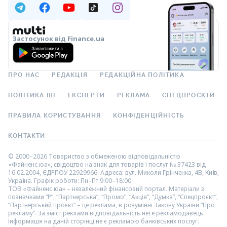
Застосунок від Finance.ua
ПРО НАС
РЕДАКЦІЯ
РЕДАКЦІЙНА ПОЛІТИКА
ПОЛІТИКА ШІ
ЕКСПЕРТИ
РЕКЛАМА
СПЕЦПРОЄКТИ
ПРАВИЛА КОРИСТУВАННЯ
КОНФІДЕНЦІЙНІСТЬ
КОНТАКТИ
© 2000–2026 Товариство з обмеженою відповідальністю
«Файненс.юа», свідоцтво на знак для товарів і послуг № 37423 від
16.02.2004, ЄДРПОУ 22929966. Адреса: вул. Миколи Грінченка, 4В, Київ,
Україна. Графік роботи: Пн–Пт 9:00–18:00.
ТОВ «Файненс.юа» – незалежний фінансовий портал. Матеріали з
позначками “Р”, “Партнерська”, “Промо”, “Акція”, “Думка”, “Спецпроєкт”,
“Партнерський проєкт” – це реклама, в розумінні Закону України “Про
рекламу”. За зміст реклами відповідальність несе рекламодавець.
Інформація на даній сторінці не є рекламою банківських послуг.