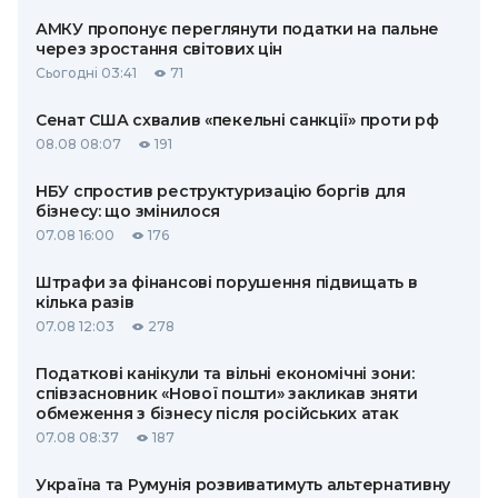
АМКУ пропонує переглянути податки на пальне
через зростання світових цін
Сьогодні 03:41
71
Сенат США схвалив «пекельні санкції» проти рф
08.08 08:07
191
НБУ спростив реструктуризацію боргів для
бізнесу: що змінилося
07.08 16:00
176
Штрафи за фінансові порушення підвищать в
кілька разів
07.08 12:03
278
Податкові канікули та вільні економічні зони:
співзасновник «Нової пошти» закликав зняти
обмеження з бізнесу після російських атак
07.08 08:37
187
Україна та Румунія розвиватимуть альтернативну