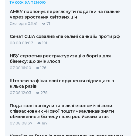
ТАКОЖ ЗА ТЕМОЮ
АМКУ пропонує переглянути податки на пальне
через зростання світових цін
Сьогодні 03:41
71
Сенат США схвалив «пекельні санкції» проти рф
08.08 08:07
191
НБУ спростив реструктуризацію боргів для
бізнесу: що змінилося
07.08 16:00
176
Штрафи за фінансові порушення підвищать в
кілька разів
07.08 12:03
278
Податкові канікули та вільні економічні зони:
співзасновник «Нової пошти» закликав зняти
обмеження з бізнесу після російських атак
07.08 08:37
187