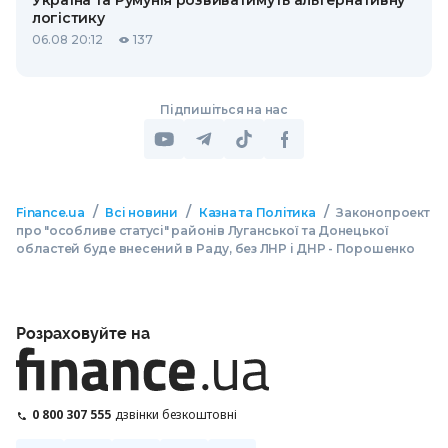
Україна та Румунія розвиватимуть альтернативну
логістику
06.08 20:12
137
Підпишіться на нас
/
/
/
Finance.ua
Всі новини
Казна та Політика
Законопроект
про "особливе статусі" районів Луганської та Донецької
областей буде внесений в Раду, без ЛНР і ДНР - Порошенко
Розраховуйте на
0 800 307 555
дзвінки безкоштовні