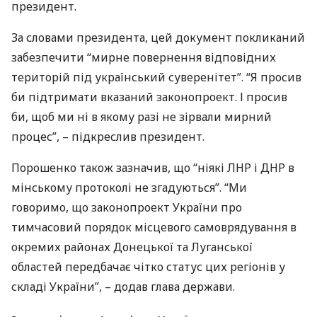
президент.
За словами президента, цей документ покликаний
забезпечити “мирне повернення відповідних
територій під український суверенітет”. “Я просив
би підтримати вказаний законопроект. І просив
би, щоб ми ні в якому разі не зірвали мирний
процес”, – підкреслив президент.
Порошенко також зазначив, що “ніякі
ЛНР
і
ДНР
в
мінському протоколі не згадуються”. “Ми
говоримо, що законопроект України про
тимчасовий порядок місцевого самоврядування в
окремих районах Донецької та Луганської
областей передбачає чітко статус цих регіонів у
складі України”, – додав глава держави.