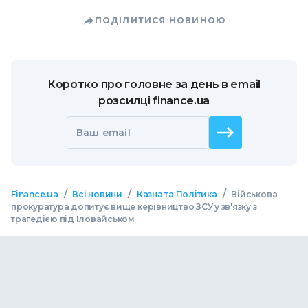
ПОДІЛИТИСЯ НОВИНОЮ
Коротко про головне за день в email
розсилці finance.ua
Ваш email
/
/
/
Finance.ua
Всі новини
Казна та Політика
Військова
прокуратура допитує вище керівництво ЗСУ у зв'язку з
трагедією під Іловайськом