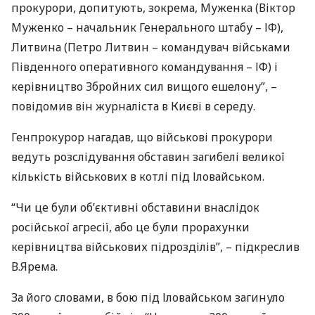
прокурори, допитують, зокрема, Муженка (Віктор
Муженко – начальник Генерального штабу – ІФ),
Литвина (Петро Литвин – командувач військами
Південного оперативного командування – ІФ) і
керівництво Збройних сил вищого ешелону”, –
повідомив він журналіста в Києві в середу.
Генпрокурор нагадав, що військові прокурори
ведуть розслідування обставин загибелі великої
кількість військових в котлі під Іловайськом.
“Чи це були об’єктивні обставини внаслідок
російської агресії, або це були прорахунки
керівництва військових підрозділів”, – підкреслив
В.Ярема.
За його словами, в бою під Іловайськом загинуло