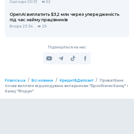
Сьогодні 00:13
52
OpenAI виплатить $3,2 млн через упередженість
під час найму працівників
Вчора 23:34
29
Підпишіться на нас
/
/
/
Finance.ua
Всі новини
Кредит&Депозит
ПриватБанк
почав виплати відшкодувань вкладникам "Брокбізнесбанку" і
банку "Форум"