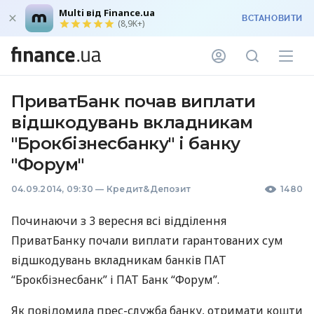
Multi від Finance.ua
ВСТАНОВИТИ
(8,9K+)
ПриватБанк почав виплати
відшкодувань вкладникам
"Брокбізнесбанку" і банку
"Форум"
04.09.2014, 09:30
—
Кредит&Депозит
1480
Починаючи з 3 вересня всі відділення
ПриватБанку почали виплати гарантованих сум
відшкодувань вкладникам банків
ПАТ
“Брокбізнесбанк” і
ПАТ
Банк “Форум”.
Як повідомила прес-служба банку, отримати кошти