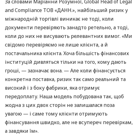
За словами Маріанни Розумної, Global Head of Legal
and Compliance ТОВ «ДАНН.», найбільший ризик у
міжнародній торгівлі виникає не тоді, коли
документи перевіряють занадто ретельно, а тоді,
коли до них не висувають релевантних вимог. «Ми
свідомо перевіряємо не лише клієнта, а й
постачальника клієнта. Хоча більшість фінансових
інституцій дивляться тільки на того, кому дають
гроші, — зазначає вона. — Але коли фінансується
конкретна поставка, ризик так само реальний та
високий і з боку фабрики, яка отримує
передоплату. Наша модель побудована так, щоб
жодна з цих двох сторін не залишалася поза
увагою — і саме тому клієнти отримують
фінансування швидко, але не всупереч перевіркам,
а завдяки їм».