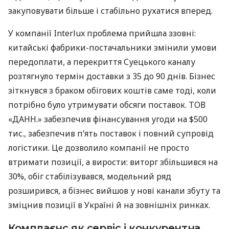
закуповувати більше і стабільно рухатися вперед.
У компанії Interlux проблема прийшла ззовні:
китайські фабрики-постачальники змінили умови
передоплати, а перекриття Суецького каналу
розтягнуло термін доставки з 35 до 90 днів. Бізнес
зіткнувся з браком обігових коштів саме тоді, коли
потрібно було утримувати обсяги поставок. ТОВ
«ДАНН.» забезпечив фінансування угоди на $500
тис., забезпечив п’ять поставок і повний супровід
логістики. Це дозволило компанії не просто
втримати позиції, а вирости: виторг збільшився на
30%, обіг стабілізувався, модельний ряд
розширився, а бізнес вийшов у нові канали збуту та
зміцнив позиції в Україні й на зовнішніх ринках.
Комплаєнс як сервіс і конкурентна