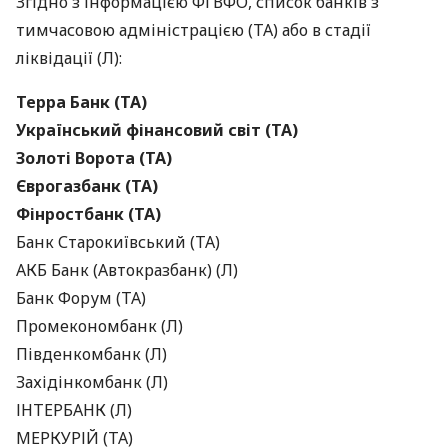
Згідно з інформацією
ФГВФО
, список банків з
тимчасовою адміністрацією (ТА) або в стадії
ліквідації (Л):
Терра Банк (ТА)
Український фінансовий світ (ТА)
Золоті Ворота (ТА)
Єврогазбанк (ТА)
Фінростбанк (ТА)
Банк Старокиївський (ТА)
АКБ
Банк (Автокразбанк) (Л)
Банк Форум (ТА)
Промекономбанк (Л)
Південкомбанк (Л)
Західінкомбанк (Л)
ІНТЕРБАНК
(Л)
МЕРКУРІЙ
(ТА)