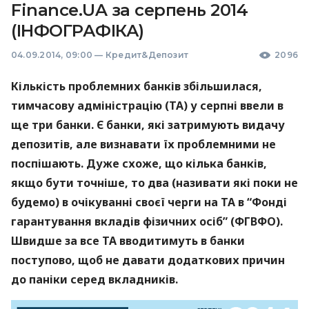
Finance.UA за серпень 2014
(ІНФОГРАФІКА)
04.09.2014, 09:00
—
Кредит&Депозит
2096
Кількість проблемних банків збільшилася,
тимчасову адміністрацію (ТА) у серпні ввели в
ще три банки. Є банки, які затримують видачу
депозитів, але визнавати їх проблемними не
поспішають. Дуже схоже, що кілька банків,
якщо бути точніше, то два (називати які поки не
будемо) в очікуванні своєї черги на ТА в “Фонді
гарантування вкладів фізичних осіб” (
ФГВФО
).
Швидше за все ТА вводитимуть в банки
поступово, щоб не давати додаткових причин
до паніки серед вкладників.