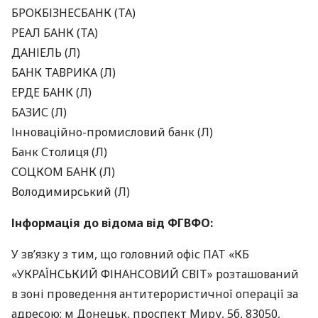
БРОКБІЗНЕСБАНК
(ТА)
РЕАЛ
БАНК
(ТА)
ДАНІЕЛЬ
(Л)
БАНК
ТАВРИКА
(Л)
ЕРДЕ
БАНК
(Л)
БАЗИС
(Л)
Інноваційно-промисловий банк (Л)
Банк Столиця (Л)
СОЦКОМ
БАНК
(Л)
Володимирський (Л)
Інформація до відома від
ФГВФО
:
У зв’язку з тим, що головний офіс
ПАТ
«КБ
«УКРАЇНСЬКИЙ
ФІНАНСОВИЙ
СВІТ» розташований
в зоні проведення антитерористичної операції за
адресою: м Донецьк, проспект Миру, 5б, 83050,