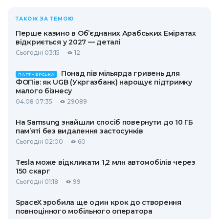
ТАКОЖ ЗА ТЕМОЮ
Перше казино в Об’єднаних Арабських Еміратах
відкриється у 2027 — деталі
Сьогодні 03:15
12
Понад пів мільярда гривень для
ПАРТНЕРСЬКА
ФОПів: як UGB (Укргазбанк) нарощує підтримку
малого бізнесу
04.08 07:35
29089
На Samsung знайшли спосіб повернути до 10 ГБ
пам’яті без видалення застосунків
Сьогодні 02:00
60
Tesla може відкликати 1,2 млн автомобілів через
150 скарг
Сьогодні 01:18
99
SpaceX зробила ще один крок до створення
повноцінного мобільного оператора