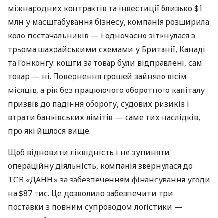
міжнародних контрактів та інвестиції близько $1
млн у масштабування бізнесу, компанія розширила
коло постачальників — і одночасно зіткнулася з
трьома шахрайськими схемами у Британії, Канаді
та Гонконгу: кошти за товар були відправлені, сам
товар — ні. Повернення грошей зайняло вісім
місяців, а рік без працюючого оборотного капіталу
призвів до падіння обороту, судових ризиків і
втрати банківських лімітів — саме тих наслідків,
про які йшлося вище.
Щоб відновити ліквідність і не зупиняти
операційну діяльність, компанія звернулася до
ТОВ «ДАНН.» за забезпеченням фінансування угоди
на $87 тис. Це дозволило забезпечити три
поставки з повним супроводом логістики —