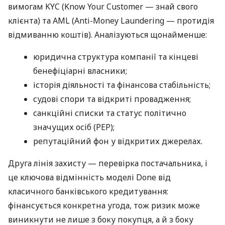
вимогам KYC (Know Your Customer — знай свого
клієнта) та AML (Anti-Money Laundering — протидія
відмиванню коштів). Аналізуються щонайменше:
юридична структура компанії та кінцеві
бенефіціарні власники;
історія діяльності та фінансова стабільність;
судові спори та відкриті провадження;
санкційні списки та статус політично
значущих осіб (PEP);
репутаційний фон у відкритих джерелах.
Друга лінія захисту — перевірка постачальника, і
це ключова відмінність моделі Done від
класичного банківського кредитування:
фінансується конкретна угода, тож ризик може
виникнути не лише з боку покупця, а й з боку