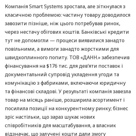
Компанія Smart Systems зростала, але зіткнулася з
класичною проблемою: частину товару доводилося
завозити пізніше, ніж цього потребував ринок,
через нестачу обігових коштів. Банківські кредити
тут не допомогли — процеси виявилися занадто
повільними, а вимоги занадто жорсткими для
швидкоплинного попиту. ТОВ «ДАНН.» забезпечив
фінансування на $176 тис. для дев’яти поставок і
документальний супровід укладення угоди та
комунікацію з фабриками, включаючи юридичну
та фінансові складові. У результаті компанія завезла
товар на місяць раніше, розширила асортимент і
посилила позиції на конкурентному ринку; бізнес
зріс настільки, що зараз шукає нових
співробітників для масштабування, а власник
відзначає, що залучені кошти дали змогу