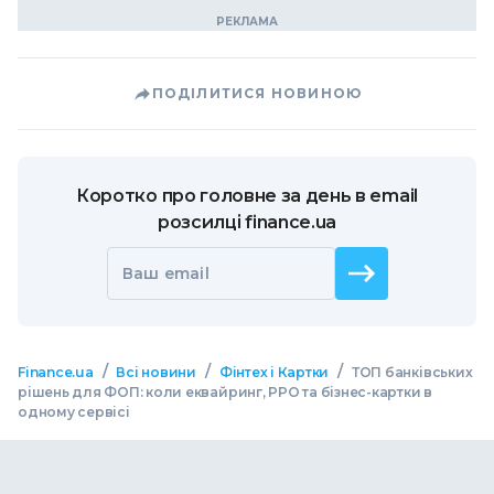
ПОДІЛИТИСЯ НОВИНОЮ
Коротко про головне за день в email
розсилці finance.ua
Ваш email
/
/
/
Finance.ua
Всі новини
Фінтех і Картки
ТОП банківських
рішень для ФОП: коли еквайринг, РРО та бізнес-картки в
одному сервісі