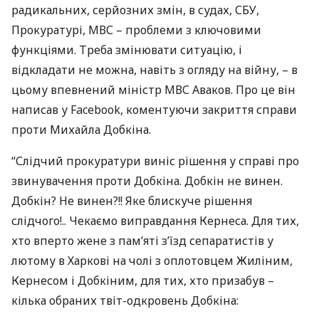
радикальних, серйозних змін, в судах,
СБУ
,
Прокуратурі,
МВС
– проблеми з ключовими
функціями. Треба змінювати ситуацію, і
відкладати не можна, навіть з огляду на війну, – в
цьому впевнений міністр
МВС
Аваков. Про це він
написав у Facebook, коментуючи закриття справи
проти Михайла Добкіна.
“Слідчий прокуратури виніс рішення у справі про
звинувачення проти Добкіна. Добкін не винен.
Добкін? Не винен?!! Яке блискуче рішення
слідчого!.. Чекаємо виправдання Кернеса. Для тих,
хто вперто жене з пам’яті з’їзд сепаратистів у
лютому в Харкові на чолі з оплотовцем Жиліним,
Кернесом і Добкіним, для тих, хто призабув –
кілька обраних твіт-одкровень Добкіна: