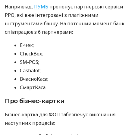
Наприклад,
ПУМБ
пропонує партнерські сервіси
РРО, які вже інтегровані з платіжними
інструментами банку. На поточний момент банк
співпрацює з 6 партнерами:
E-чек;
CheckBox;
SM-POS;
Cashalot;
ВчасноКаса;
СмартКаса.
Про бізнес-картки
Бізнес-картка для ФОП забезпечує виконання
наступних процесів: