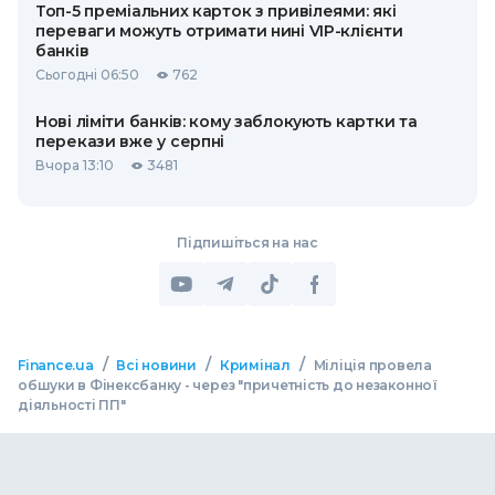
Топ-5 преміальних карток з привілеями: які
переваги можуть отримати нині VIP-клієнти
банків
Сьогодні 06:50
762
Нові ліміти банків: кому заблокують картки та
перекази вже у серпні
Вчора 13:10
3481
Підпишіться на нас
/
/
/
Finance.ua
Всі новини
Кримінал
Міліція провела
обшуки в Фінексбанку - через "причетність до незаконної
діяльності ПП"