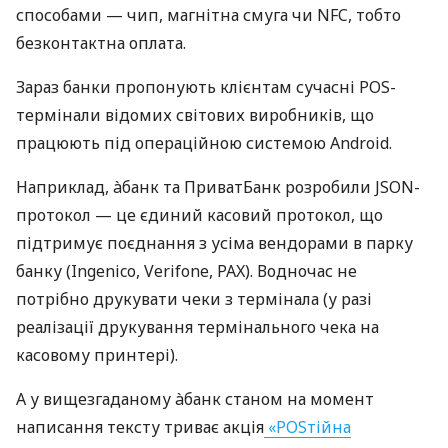
способами — чип, магнітна смуга чи NFC, тобто
безконтактна оплата.
Зараз банки пропонують клієнтам сучасні POS-
термінали відомих світових виробників, що
працюють під операційною системою Android.
Наприклад, àбанк та ПриватБанк розробили JSON-
протокол — це єдиний касовий протокол, що
підтримує поєднання з усіма вендорами в парку
банку (Ingenico, Verifone, PAX). Водночас не
потрібно друкувати чеки з термінала (у разі
реалізації друкування термінального чека на
касовому принтері).
А у вищезгаданому àбанк станом на момент
написання тексту триває акція
«POSтійна