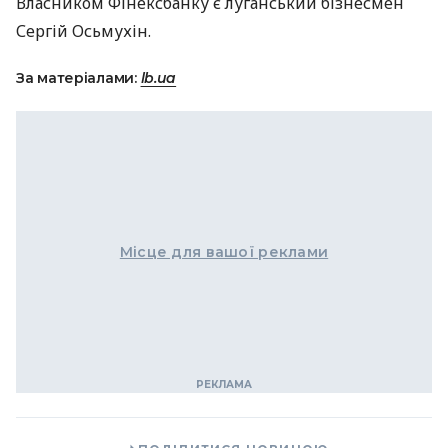
Власником Фінексбанку є луганський бізнесмен
Сергій Осьмухін.
За матеріалами:
lb.ua
Місце для вашої реклами