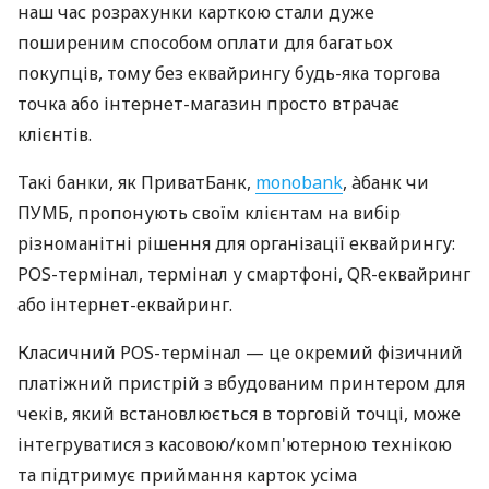
наш час розрахунки карткою стали дуже
поширеним способом оплати для багатьох
покупців, тому без еквайрингу будь-яка торгова
точка або інтернет-магазин просто втрачає
клієнтів.
Такі банки, як ПриватБанк,
monobank
, àбанк чи
ПУМБ, пропонують своїм клієнтам на вибір
різноманітні рішення для організації еквайрингу:
POS-термінал, термінал у смартфоні, QR-еквайринг
або інтернет-еквайринг.
Класичний POS-термінал — це окремий фізичний
платіжний пристрій з вбудованим принтером для
чеків, який встановлюється в торговій точці, може
інтегруватися з касовою/комп'ютерною технікою
та підтримує приймання карток усіма