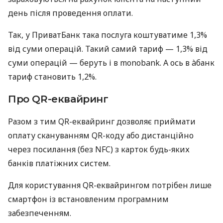
день після проведення оплати.
Так, у ПриватБанк така послуга коштуватиме 1,3%
від суми операцій. Такий самий тариф — 1,3% від
суми операцій — беруть і в monobank. А ось в àбанк
тариф становить 1,2%.
Про QR-еквайринг
Разом з тим QR-еквайринг дозволяє приймати
оплату скануванням QR-коду або дистанційно
через посилання (без NFC) з карток будь-яких
банків платіжних систем.
Для користування QR-еквайрингом потрібен лише
смартфон із встановленим програмним
забезпеченням.