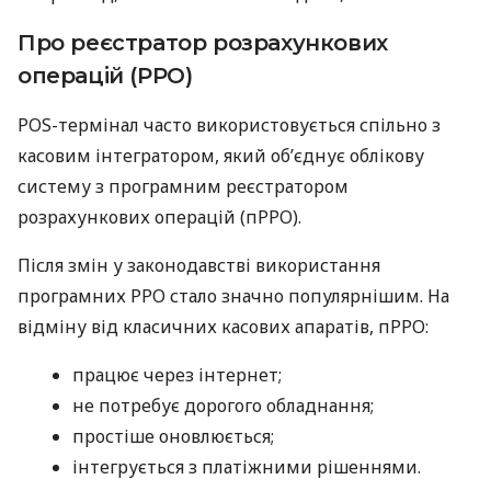
Про реєстратор розрахункових
операцій (РРО)
POS-термінал часто використовується спільно з
касовим інтегратором, який об’єднує облікову
систему з програмним реєстратором
розрахункових операцій (пРРО).
Після змін у законодавстві використання
програмних РРО стало значно популярнішим. На
відміну від класичних касових апаратів, пРРО:
працює через інтернет;
не потребує дорогого обладнання;
простіше оновлюється;
інтегрується з платіжними рішеннями.