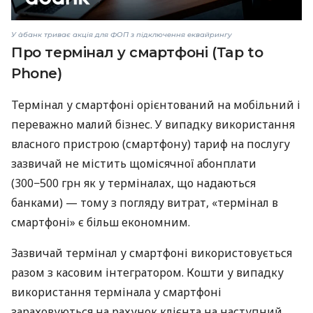
У àбанк триває акція для ФОП з підключення еквайрингу
Про термінал у смартфоні (Tap to
Phone)
Термінал у смартфоні орієнтований на мобільний і
переважно малий бізнес. У випадку використання
власного пристрою (смартфону) тариф на послугу
зазвичай не містить щомісячної абонплати
(300−500 грн як у терміналах, що надаються
банками) — тому з погляду витрат, «термінал в
смартфоні» є більш економним.
Зазвичай термінал у смартфоні використовується
разом з касовим інтегратором. Кошти у випадку
використання термінала у смартфоні
зараховуються на рахунок клієнта на наступний