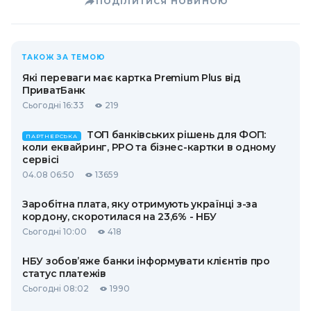
ПОДІЛИТИСЯ НОВИНОЮ
ТАКОЖ ЗА ТЕМОЮ
Які переваги має картка Premium Plus від
ПриватБанк
Сьогодні 16:33
219
ТОП банківських рішень для ФОП:
ПАРТНЕРСЬКА
коли еквайринг, РРО та бізнес-картки в одному
сервісі
04.08 06:50
13659
Заробітна плата, яку отримують українці з-за
кордону, скоротилася на 23,6% - НБУ
Сьогодні 10:00
418
НБУ зобов’яже банки інформувати клієнтів про
статус платежів
Сьогодні 08:02
1990