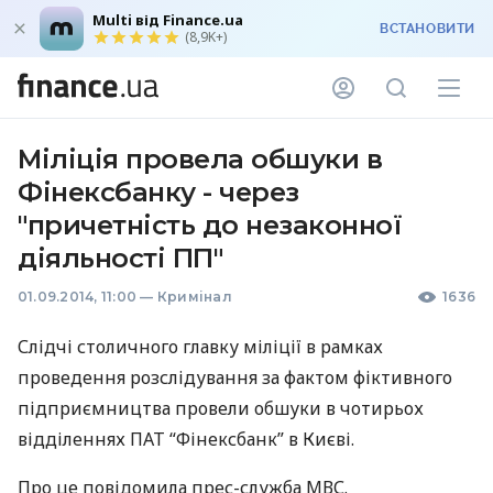
Multi від Finance.ua
ВСТАНОВИТИ
(8,9K+)
Міліція провела обшуки в
Фінексбанку - через
"причетність до незаконної
діяльності ПП"
01.09.2014, 11:00
—
Кримінал
1636
Слідчі столичного главку міліції в рамках
проведення розслідування за фактом фіктивного
підприємництва провели обшуки в чотирьох
відділеннях
ПАТ
“Фінексбанк” в Києві.
Про це повідомила прес-служба
МВС
.