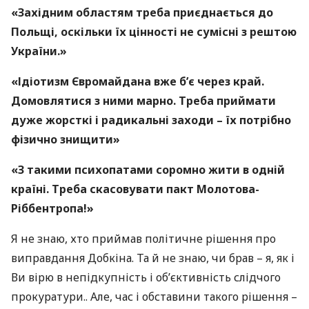
«Західним областям треба приєднається до
Польщі, оскільки їх цінності не сумісні з рештою
України.»
«Ідіотизм Євромайдана вже б’є через край.
Домовлятися з ними марно. Треба приймати
дуже жорсткі і радикальні заходи – їх потрібно
фізично знищити»
«З такими психопатами соромно жити в одній
країні. Треба скасовувати пакт Молотова-
Ріббентропа!»
Я не знаю, хто приймав політичне рішення про
виправдання Добкіна. Та й не знаю, чи брав – я, як і
Ви вірю в непідкупність і об’єктивність слідчого
прокуратури.. Але, час і обставини такого рішення –