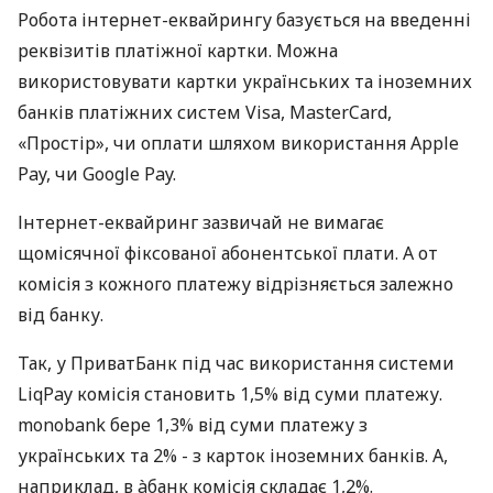
Робота інтернет-еквайрингу базується на введенні
реквізитів платіжної картки. Можна
використовувати картки українських та іноземних
банків платіжних систем Visa, MasterCard,
«Простір», чи оплати шляхом використання Apple
Pay, чи Google Pay.
Інтернет-еквайринг зазвичай не вимагає
щомісячної фіксованої абонентської плати. А от
комісія з кожного платежу відрізняється залежно
від банку.
Так, у ПриватБанк під час використання системи
LiqPay комісія становить 1,5% від суми платежу.
monobank бере 1,3% від суми платежу з
українських та 2% - з карток іноземних банків. А,
наприклад, в àбанк комісія складає 1,2%.