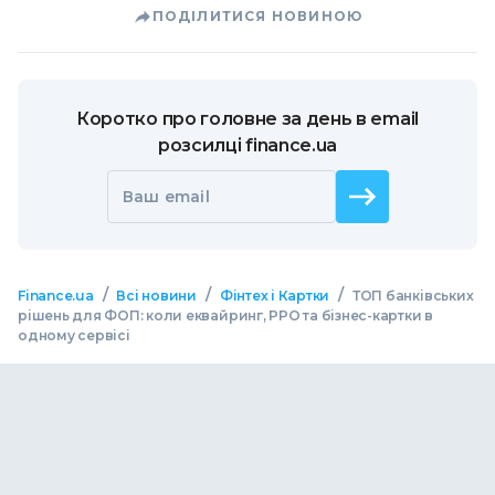
ПОДІЛИТИСЯ НОВИНОЮ
Коротко про головне за день в email
розсилці finance.ua
Ваш email
/
/
/
Finance.ua
Всі новини
Фінтех і Картки
ТОП банківських
рішень для ФОП: коли еквайринг, РРО та бізнес-картки в
одному сервісі