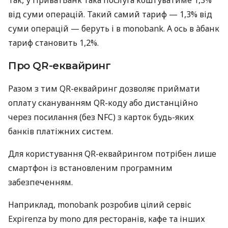
від суми операцій. Такий самий тариф — 1,3% від
суми операцій — беруть і в monobank. А ось в àбанк
тариф становить 1,2%.
Про QR-еквайринг
Разом з тим QR-еквайринг дозволяє приймати
оплату скануванням QR-коду або дистанційно
через посилання (без NFC) з карток будь-яких
банків платіжних систем.
Для користування QR-еквайрингом потрібен лише
смартфон із встановленим програмним
забезпеченням.
Наприклад, monobank розробив цілий сервіс
Expirenza by mono для ресторанів, кафе та інших