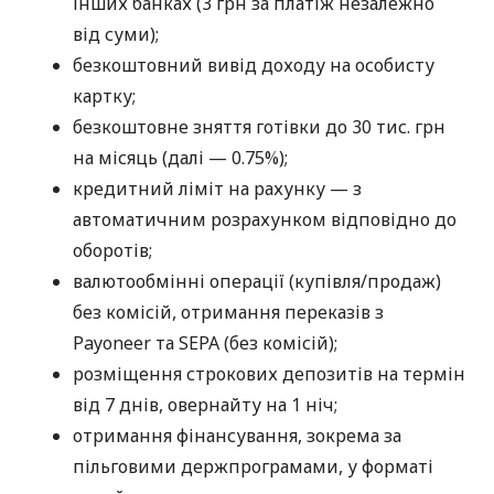
інших банках (3 грн за платіж незалежно
від суми);
безкоштовний вивід доходу на особисту
картку;
безкоштовне зняття готівки до 30 тис. грн
на місяць (далі — 0.75%);
кредитний ліміт на рахунку — з
автоматичним розрахунком відповідно до
оборотів;
валютообмінні операції (купівля/продаж)
без комісій, отримання переказів з
Payoneer та SEPA (без комісій);
розміщення строкових депозитів на термін
від 7 днів, овернайту на 1 ніч;
отримання фінансування, зокрема за
пільговими держпрограмами, у форматі