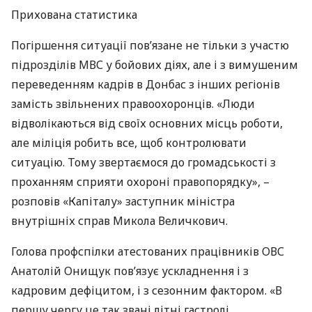
Прихована статистика
Погіршення ситуації пов’язане не тільки з участю
підрозділів
МВС
у бойових діях, але і з вимушеним
переведенням кадрів в Донбас з інших регіонів
замість звільнених правоохоронців. «Люди
відволікаються від своїх основних місць роботи,
але міліція робить все, щоб контролювати
ситуацію. Тому звертаємося до громадськості з
проханням сприяти охороні правопорядку», –
розповів «Капіталу» заступник міністра
внутрішніх справ Микола Величкович.
Голова профспілки атестованих працівників
ОВС
Анатолій Онищук пов’язує ускладнення і з
кадровим дефіцитом, і з сезонним фактором. «В
першу чергу це так звані літні гастролі