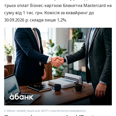
трьох оплат бізнес-карткою Блакитна Mastercard на
суму від 1 тис. грн. Комісія за еквайринг до
30.09.2026 р. складе лише 1,2%.
У àбанк триває акція для ФОП з підключення еквайрингу