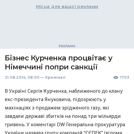
Місце для вашої реклами
Бізнес Курченка процвітає у
Німеччині попри санкції
21.08.2014, 08:00
—
Кримінал
1703
В Україні Сергія Курченка, наближеного до клану
екс-президента Януковича, підозрюють у
махінаціях з продажем зрідженого газу, які
завдали державі збитків на понад три мільярди
гривень. У коментарі DW Генеральна прокуратура
України назвала групу компаній “
СЄПЕК
” (відома