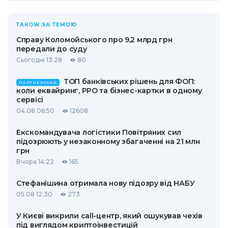
ТАКОЖ ЗА ТЕМОЮ
Справу Коломойського про 9,2 млрд грн
передали до суду
Сьогодні 13:28
80
ТОП банківських рішень для ФОП:
ПАРТНЕРСЬКА
коли еквайринг, РРО та бізнес-картки в одному
сервісі
04.08 06:50
12608
Екскомандувача логістики Повітряних сил
підозрюють у незаконному збагаченні на 21 млн
грн
Вчора 14:22
165
Стефанішина отримала нову підозру від НАБУ
05.08 12:30
273
У Києві викрили call-центр, який ошукував чехів
під виглядом криптоінвестицій