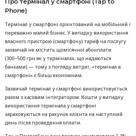
Про термінал у смартфоні (Tap to
Phone)
Термінал у смартфоні орієнтований на мобільний і
переважно малий бізнес. У випадку використання
власного пристрою (смартфону) тариф на послугу
зазвичай не містить щомісячної абонплати
(300−500 грн як у терміналах, що надаються
банками) — тому з погляду витрат, «термінал в
смартфоні» є більш економним.
Зазвичай термінал у смартфоні використовується
разом з касовим інтегратором. Кошти у випадку
використання термінала у смартфоні
зараховуються на рахунок клієнта на наступний
день після проведення оплати.
Так, у ПриватБанк така послуга коштуватиме 1,3%