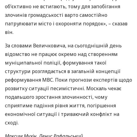
об’єктивно не встигають, тому для запобігання
злочинів громадськості варто самостійно
патрулювати місто і охороняти порядок», – сказав
він.
За словами Величковича, на сьогоднішній день
відомство не працює окремо над створенням
муніципальної поліції, формування такої
структури розглядається в загальній концепції
реформування
МВС
. Поки прогнози експертів щодо
розвитку ситуації песимістичні. Москаль чекає
подальшого зростання злочинності, чому
сприятиме падіння рівня життя, погіршення
економічної ситуації і триваючий конфлікт на
сході.
Максим Мухін, Денис Рафальський