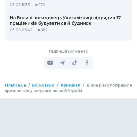
05.08 11:33
170
На Волині посадовець Укрзалізниці відрядив 17
працівників будувати свій будинок
05.08 06:42
182
Підпишіться на нас
/
/
/
Finance.ua
Всі новини
Кримінал
Війна різко погіршила
криміногенну ситуацію по всій Україні