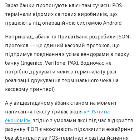
Зараз банки пропонують клієнтам сучасні POS-
термінали відомих світових виробників, що
працюють під операційною системою Android.
Наприклад, àбанк та ПриватБанк розробили JSON-
протокол — це єдиний касовий протокол, що
підтримує поєднання з усіма вендорами в парку
банку (Ingenico, Verifone, PAX). Водночас не
потрібно друкувати чеки з термінала (у разі
реалізації друкування термінального чека на
касовому принтері).
А у вищезгаданому àбанк станом на момент
написання тексту триває акція
«POSтійна
економія»
, згідно з умовами якої під час відкриття
рахунку ФОП є можливість підключити еквайринг
без абонплати за POS-термінал у разі здійснення