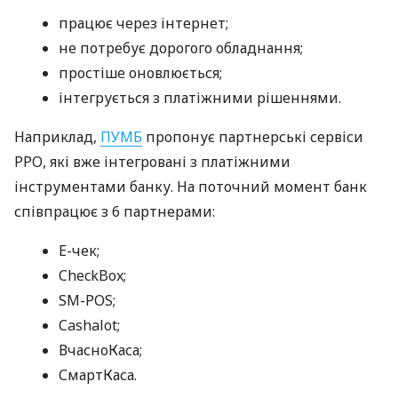
працює через інтернет;
не потребує дорогого обладнання;
простіше оновлюється;
інтегрується з платіжними рішеннями.
Наприклад,
ПУМБ
пропонує партнерські сервіси
РРО, які вже інтегровані з платіжними
інструментами банку. На поточний момент банк
співпрацює з 6 партнерами:
E-чек;
CheckBox;
SM-POS;
Cashalot;
ВчасноКаса;
СмартКаса.