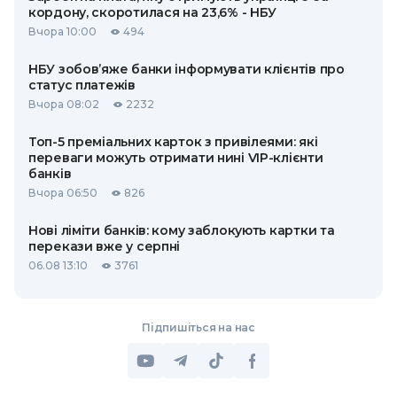
кордону, скоротилася на 23,6% - НБУ
Вчора 10:00
494
НБУ зобов’яже банки інформувати клієнтів про
статус платежів
Вчора 08:02
2232
Топ-5 преміальних карток з привілеями: які
переваги можуть отримати нині VIP-клієнти
банків
Вчора 06:50
826
Нові ліміти банків: кому заблокують картки та
перекази вже у серпні
06.08 13:10
3761
Підпишіться на нас