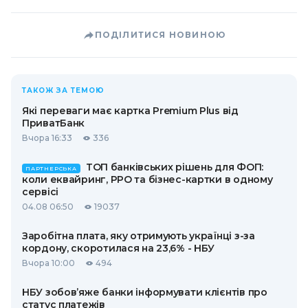
ПОДІЛИТИСЯ НОВИНОЮ
ТАКОЖ ЗА ТЕМОЮ
Які переваги має картка Premium Plus від
ПриватБанк
Вчора 16:33
336
ТОП банківських рішень для ФОП:
ПАРТНЕРСЬКА
коли еквайринг, РРО та бізнес-картки в одному
сервісі
04.08 06:50
19037
Заробітна плата, яку отримують українці з-за
кордону, скоротилася на 23,6% - НБУ
Вчора 10:00
494
НБУ зобов’яже банки інформувати клієнтів про
статус платежів