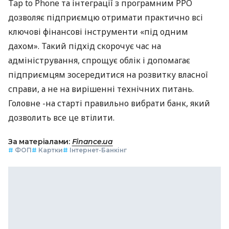
Tap to Phone та інтеграції з програмним РРО
дозволяє підприємцю отримати практично всі
ключові фінансові інструменти «під одним
дахом». Такий підхід скорочує час на
адміністрування, спрощує облік і допомагає
підприємцям зосередитися на розвитку власної
справи, а не на вирішенні технічних питань.
Головне -на старті правильно вибрати банк, який
дозволить все це втілити.
За матеріалами:
Finance.ua
#
ФОП
#
Картки
#
Інтернет-Банкінг