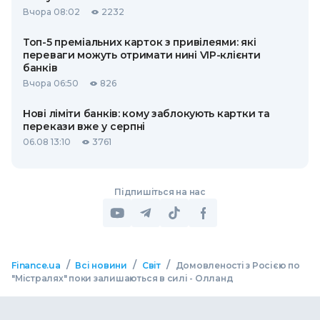
Вчора 08:02
2232
Топ-5 преміальних карток з привілеями: які
переваги можуть отримати нині VIP-клієнти
банків
Вчора 06:50
826
Нові ліміти банків: кому заблокують картки та
перекази вже у серпні
06.08 13:10
3761
Підпишіться на нас
/
/
/
Finance.ua
Всі новини
Світ
Домовленості з Росією по
"Містралях" поки залишаються в силі - Олланд