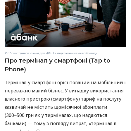
У àбанк триває акція для ФОП з підключення еквайрингу
Про термінал у смартфоні (Tap to
Phone)
Термінал у смартфоні орієнтований на мобільний і
переважно малий бізнес. У випадку використання
власного пристрою (смартфону) тариф на послугу
зазвичай не містить щомісячної абонплати
(300−500 грн як у терміналах, що надаються
банками) — тому з погляду витрат, «термінал в