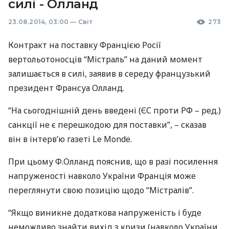
силі - Олланд
23.08.2014, 03:00
—
Світ
273
Контракт на поставку Францією Росії
вертольотоносців “Містраль” на даний момент
залишається в силі, заявив в середу французький
президент Франсуа Олланд.
“На сьогоднішній день введені (ЄС проти РФ – ред.)
санкції не є перешкодою для поставки”, – сказав
він в інтерв’ю газеті Le Monde.
При цьому Ф.Олланд пояснив, що в разі посилення
напруженості навколо України Франція може
переглянути свою позицію щодо “Містралів”.
“Якщо виникне додаткова напруженість і буде
неможливо знайти вихід з кризи (навколо України