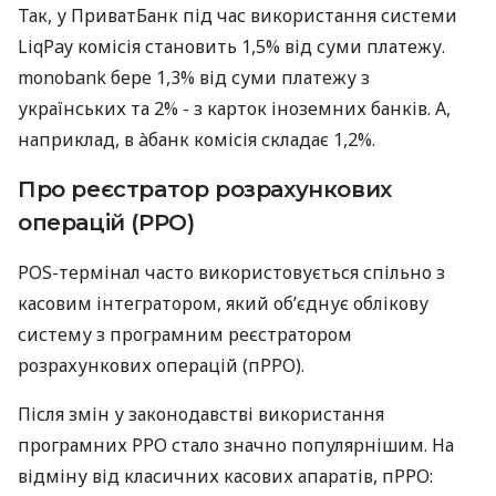
Так, у ПриватБанк під час використання системи
LiqPay комісія становить 1,5% від суми платежу.
monobank бере 1,3% від суми платежу з
українських та 2% - з карток іноземних банків. А,
наприклад, в àбанк комісія складає 1,2%.
Про реєстратор розрахункових
операцій (РРО)
POS-термінал часто використовується спільно з
касовим інтегратором, який об’єднує облікову
систему з програмним реєстратором
розрахункових операцій (пРРО).
Після змін у законодавстві використання
програмних РРО стало значно популярнішим. На
відміну від класичних касових апаратів, пРРО: