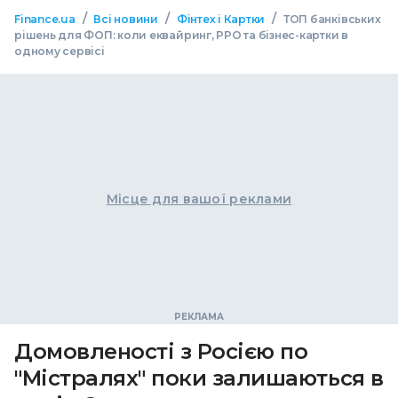
/
/
/
Finance.ua
Всі новини
Фінтех і Картки
ТОП банківських
рішень для ФОП: коли еквайринг, РРО та бізнес-картки в
одному сервісі
Місце для вашої реклами
Домовленості з Росією по
"Містралях" поки залишаються в