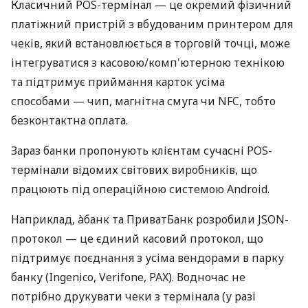
Класичний POS-термінал — це окремий фізичний
платіжний пристрій з вбудованим принтером для
чеків, який встановлюється в торговій точці, може
інтегруватися з касовою/комп'ютерною технікою
та підтримує приймання карток усіма
способами — чип, магнітна смуга чи NFC, тобто
безконтактна оплата.
Зараз банки пропонують клієнтам сучасні POS-
термінали відомих світових виробників, що
працюють під операційною системою Android.
Наприклад, àбанк та ПриватБанк розробили JSON-
протокол — це єдиний касовий протокол, що
підтримує поєднання з усіма вендорами в парку
банку (Ingenico, Verifone, PAX). Водночас не
потрібно друкувати чеки з термінала (у разі