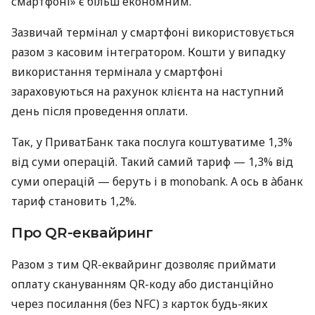
смартфоні» є більш економним.
Зазвичай термінал у смартфоні використовується
разом з касовим інтегратором. Кошти у випадку
використання термінала у смартфоні
зараховуються на рахунок клієнта на наступний
день після проведення оплати.
Так, у ПриватБанк така послуга коштуватиме 1,3%
від суми операцій. Такий самий тариф — 1,3% від
суми операцій — беруть і в monobank. А ось в àбанк
тариф становить 1,2%.
Про QR-еквайринг
Разом з тим QR-еквайринг дозволяє приймати
оплату скануванням QR-коду або дистанційно
через посилання (без NFC) з карток будь-яких