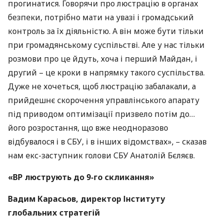
прогинатися. Говорячи про люстрацію в органах
безпеки, потрібно мати на увазі і громадський
контроль за їх діяльністю. А він може бути тільки
при громадянському суспільстві. Але у нас тільки
розмови про це йдуть, хоча і перший Майдан, і
другий – це кроки в напрямку такого суспільства.
Дуже не хочеться, щоб люстрацію забалакали, а
прийдешнє скорочення управлінського апарату
під приводом оптимізації призвело потім до…
його розростання, що вже неодноразово
відбувалося і в
СБУ
, і в інших відомствах», – сказав
нам екс-заступник голови
СБУ
Анатолій Бєляєв.
«ВР люструють до 9-го скликання»
Вадим Карасьов, директор Інституту
глобальних стратегій