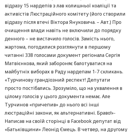
відразу 15 нардепів з лав колишньої коаліції та
активістів Люстраційного комітету (його створили
відразу після втечі Віктора Януковича. – Авт.) Про
очищення влади навіть не включили до порядку
денного – не вистачило голосів. Замість нього,
жартома, погодилися розглянути в першому
читанні 338 голосами документ регіонала Сергія
Матвієнкова, який забороняє балотуватися на
майбутніх виборах в Раду нардепам 1-7 скликань.
«Турчинову грандіозний респект! Депутати
просто постібались. Зрозуміло, що на ухвалення в
цілому голосів у цього документа немає. Але
Турчинов «причепив» до нього всі інші
люстраційні закони, як альтернативні. Браво!»-
Написав на своїй сторінці в Facebook депутат від
«Батьківщини» Леонід Ємець. В четвер, на другому