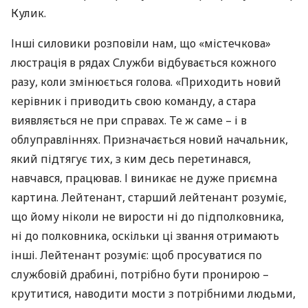
Кулик.
Інші силовики розповіли нам, що «містечкова»
люстрація в рядах Служби відбувається кожного
разу, коли змінюється голова. «Приходить новий
керівник і приводить свою команду, а стара
виявляється не при справах. Те ж саме – і в
облуправліннях. Призначається новий начальник,
який підтягує тих, з ким десь перетинався,
навчався, працював. І виникає не дуже приємна
картина. Лейтенант, старший лейтенант розуміє,
що йому ніколи не вирости ні до підполковника,
ні до полковника, оскільки ці звання отримають
інші. Лейтенант розуміє: щоб просуватися по
службовій драбині, потрібно бути пронирою –
крутитися, наводити мости з потрібними людьми,