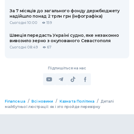
За 7 місяців до загального фонду держбюджету
надійшло понад 2 трлн грн (інфографіка)
Сьогодні 10:00
159
Швеція передасть Україні судно, яке незаконно
вивозило зерно з окупованого Севастополя
Сьогодні 08:49
67
Підпишіться на нас
/
/
/
Finance.ua
Всі новини
Казна та Політика
Деталі
майбутньої люстрації: як і хто пройде перевірку