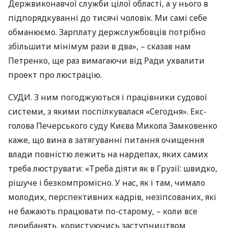
Держвиконавчої служби цілої області, а у нього в
підпорядкуванні до тисячі чоловік. Ми самі себе
обманюємо. Зарплату держслужбовців потрібно
збільшити мінімум рази в два», – сказав нам
Петренко, ще раз вимагаючи від Ради ухвалити
проект про люстрацію.
СУДИ
. З ним погоджуються і працівники судової
системи, з якими поспілкувалася «Сегодня». Екс-
голова Печерського суду Києва Микола Замковенко
каже, що вина в затягуванні питання очищення
влади повністю лежить на нардепах, яких самих
треба люструвати: «Треба діяти як в Грузії: швидко,
рішуче і безкомпромісно. У нас, як і там, чимало
молодих, перспективних кадрів, незіпсованих, які
не бажають працювати по-старому, – коли все
дерибанять, користуючись заступництвом