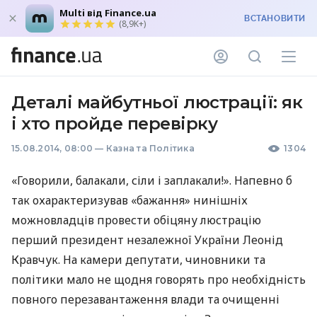
Multi від Finance.ua
ВСТАНОВИТИ
(8,9K+)
Деталі майбутньої люстрації: як
і хто пройде перевірку
15.08.2014, 08:00
—
Казна та Політика
1304
«Говорили, балакали, сіли і заплакали!». Напевно б
так охарактеризував «бажання» нинішніх
можновладців провести обіцяну люстрацію
перший президент незалежної України Леонід
Кравчук. На камери депутати, чиновники та
політики мало не щодня говорять про необхідність
повного перезавантаження влади та очищенні