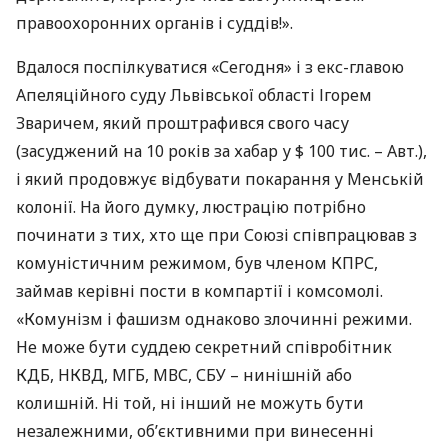
правоохоронних органів і суддів!».
Вдалося поспілкуватися «Сегодня» і з екс-главою
Апеляційного суду Львівської області Ігорем
Зваричем, який проштрафився свого часу
(засуджений на 10 років за хабар у $ 100 тис. – Авт.),
і який продовжує відбувати покарання у Менській
колонії. На його думку, люстрацію потрібно
починати з тих, хто ще при Союзі співпрацював з
комуністичним режимом, був членом
КПРС
,
займав керівні пости в компартії і комсомолі.
«Комунізм і фашизм однаково злочинні режими.
Не може бути суддею секретний співробітник
КДБ
,
НКВД
,
МГБ
,
МВС
,
СБУ
– нинішній або
колишній. Ні той, ні інший не можуть бути
незалежними, об’єктивними при винесенні