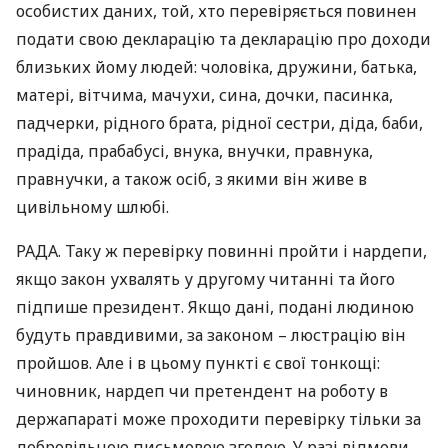
особистих даних, той, хто перевіряється повинен
подати свою декларацію та декларацію про доходи
близьких йому людей: чоловіка, дружини, батька,
матері, вітчима, мачухи, сина, дочки, пасинка,
падчерки, рідного брата, рідної сестри, діда, баби,
прадіда, прабабусі, внука, внучки, правнука,
правнучки, а також осіб, з якими він живе в
цивільному шлюбі.
РАДА
. Таку ж перевірку повинні пройти і нардепи,
якщо закон ухвалять у другому читанні та його
підпише президент. Якщо дані, подані людиною
будуть правдивими, за законом – люстрацію він
пройшов. Але і в цьому пункті є свої тонкощі:
чиновник, нардеп чи претендент на роботу в
держапараті може проходити перевірку тільки за
добровільною письмовою згодою. У разі відмови