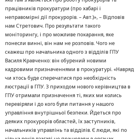
працівників прокуратури (про хабарі і
неправомірні дії прокурорів. – Авт.)», – Відповів
нам Стретович. Про результати такого
моніторингу, і про можливе покарання, яке
понесли винні, він нам не розповів. Чого не
скажеш про начальника одного з відділів
ГПУ
Василя Кравченко: він обурений новими
кадровими призначеннями в прокуратурі. «Навряд
чи хтось буде сперечатися про необхідність
люстрації в
ГПУ
. З приходом нового керівництва в
ГПУ
отримали призначення ті, яких ми колись
перевіряли і до кого були питання у нашого
управління внутрішньої безпеки. Йдеться про
деяких прокурорів областей, їх заступників,
начальників управлінь та відділів. Є люди, які по
кілька років взагалі не працювали в органах