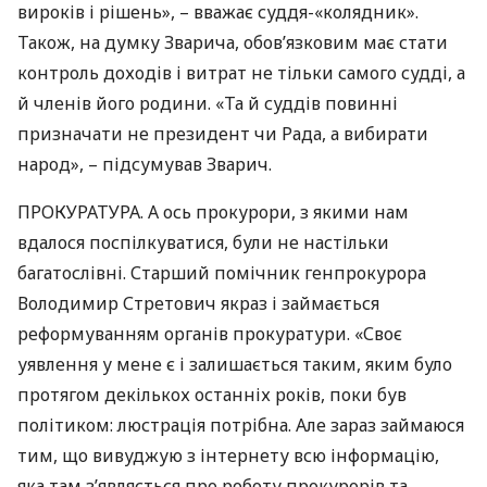
вироків і рішень», – вважає суддя-«колядник».
Також, на думку Зварича, обов’язковим має стати
контроль доходів і витрат не тільки самого судді, а
й членів його родини. «Та й суддів повинні
призначати не президент чи Рада, а вибирати
народ», – підсумував Зварич.
ПРОКУРАТУРА
. А ось прокурори, з якими нам
вдалося поспілкуватися, були не настільки
багатослівні. Старший помічник генпрокурора
Володимир Стретович якраз і займається
реформуванням органів прокуратури. «Своє
уявлення у мене є і залишається таким, яким було
протягом декількох останніх років, поки був
політиком: люстрація потрібна. Але зараз займаюся
тим, що вивуджую з інтернету всю інформацію,
яка там з’являється про роботу прокурорів та