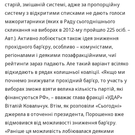
старій, змішаній системі, адже за пропорційну
систему з відкритими списками не дають голоси
мажоритарники (яких в Раду сьогоднішнього
скликання на виборах в 2012-му пройшло 225 осіб. –
Авт.). Активно лобіюється також ідея зниження
прохідного бар’єру, особливо – комуністами,
регіоналами і деякими позафракційними, чиї
рейтинги зараз падають. Але такий варіант всіляко
відкидають в рядах колишньої коаліції. «Якщо ми
почнемо знижувати прохідний бар’єр, то участь у
виборах зможе взяти велика кількість партій, які
фінансуються РФ», – вважає глава фракції «УДАР»
Віталій Ковальчук. Втім, як розповіли «Сьогодні»
джерела в оточенні президента, Порошенко вже
відмовився від можливості зниження бар’єру.
«Раніше ця можливість лобіювалася деякими