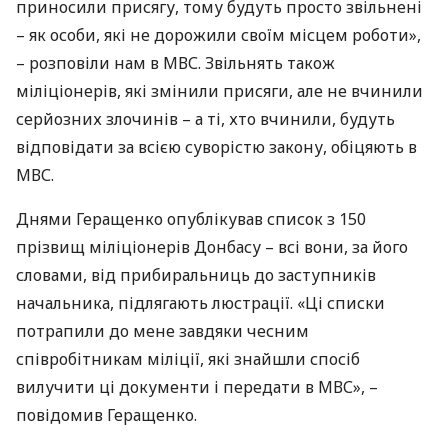
приносили присягу, тому будуть просто звільнені
– як особи, які не дорожили своїм місцем роботи»,
– розповіли нам в
МВС
. Звільнять також
міліціонерів, які змінили присяги, але не вчинили
серйозних злочинів – а ті, хто вчинили, будуть
відповідати за всією суворістю закону, обіцяють в
МВС
.
Днями Геращенко опублікував список з 150
прізвищ міліціонерів Донбасу – всі вони, за його
словами, від прибиральниць до заступників
начальника, підлягають люстрації. «Ці списки
потрапили до мене завдяки чесним
співробітникам міліції, які знайшли спосіб
вилучити ці документи і передати в МВС», –
повідомив Геращенко.