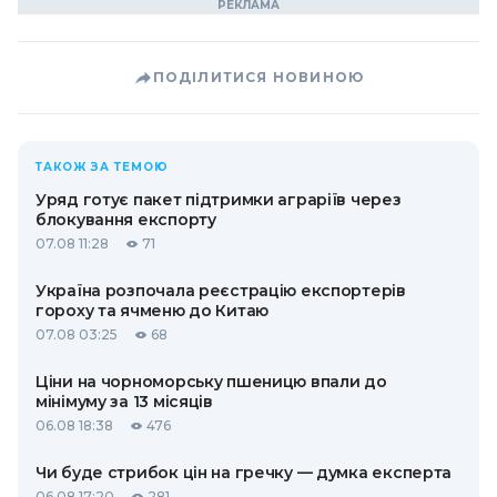
ПОДІЛИТИСЯ НОВИНОЮ
ТАКОЖ ЗА ТЕМОЮ
Уряд готує пакет підтримки аграріїв через
блокування експорту
07.08 11:28
71
Україна розпочала реєстрацію експортерів
гороху та ячменю до Китаю
07.08 03:25
68
Ціни на чорноморську пшеницю впали до
мінімуму за 13 місяців
06.08 18:38
476
Чи буде стрибок цін на гречку — думка експерта
06.08 17:20
281