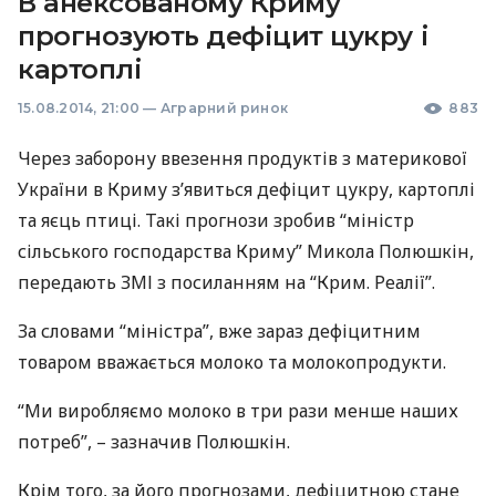
В анексованому Криму
прогнозують дефіцит цукру і
картоплі
15.08.2014, 21:00
—
Аграрний ринок
883
Через заборону ввезення продуктів з материкової
України в Криму з’явиться дефіцит цукру, картоплі
та яєць птиці. Такі прогнози зробив “міністр
сільського господарства Криму” Микола Полюшкін,
передають
ЗМІ
з посиланням на “Крим. Реалії”.
За словами “міністра”, вже зараз дефіцитним
товаром вважається молоко та молокопродукти.
“Ми виробляємо молоко в три рази менше наших
потреб”, – зазначив Полюшкін.
Крім того, за його прогнозами, дефіцитною стане