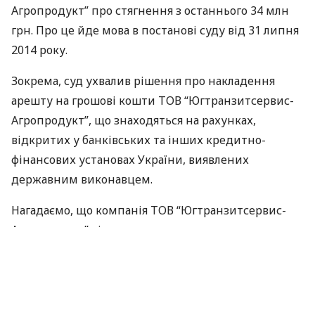
Агропродукт” про стягнення з останнього 34 млн
грн. Про це йде мова в постанові суду від 31 липня
2014 року.
Зокрема, суд ухвалив рішення про накладення
арешту на грошові кошти
ТОВ
“Югтранзитсервис-
Агропродукт”, що знаходяться на рахунках,
відкритих у банківських та інших кредитно-
фінансових установах України, виявлених
державним виконавцем.
Нагадаємо, що компанія
ТОВ
“Югтранзитсервис-
Агропродукт” відноситься до агропромислового
холдингу Ukrlandfarming “Укрлендфармінг”
бізнесмена Олега Бахматюка.
Ukrlandfarming “Укрлендфармінг” є найбільшим