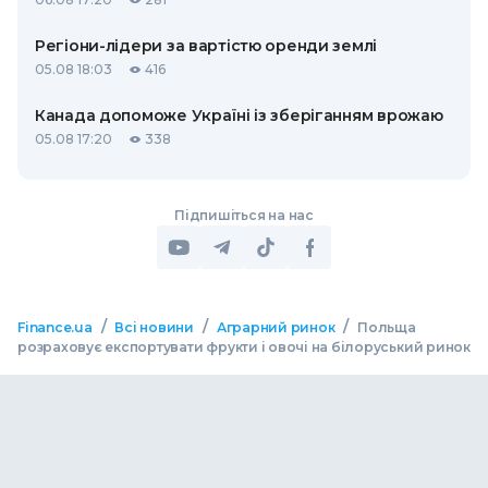
Регіони-лідери за вартістю оренди землі
05.08 18:03
416
Канада допоможе Україні із зберіганням врожаю
05.08 17:20
338
Підпишіться на нас
/
/
/
Finance.ua
Всі новини
Аграрний ринок
Польща
розраховує експортувати фрукти і овочі на білоруський ринок