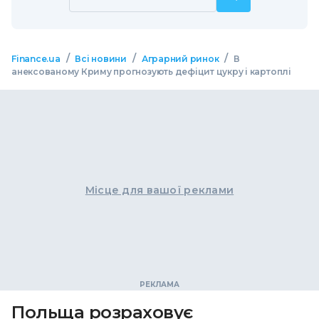
/
/
/
Finance.ua
Всі новини
Аграрний ринок
В
анексованому Криму прогнозують дефіцит цукру і картоплі
Місце для вашої реклами
Польща розраховує