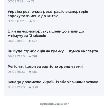
07.08 11:28
71
Україна розпочала реєстрацію експортерів
гороху та ячменю до Китаю
07.08 03:25
68
Ціни на чорноморську пшеницю впали до
мінімуму за 13 місяців
06.08 18:38
476
Чи буде стрибок цін на гречку — думка експерта
06.08 17:20
281
Регіони-лідери за вартістю оренди землі
05.08 18:03
416
Канада допоможе Україні із зберіганням врожаю
05.08 17:20
338
Підпишіться на нас