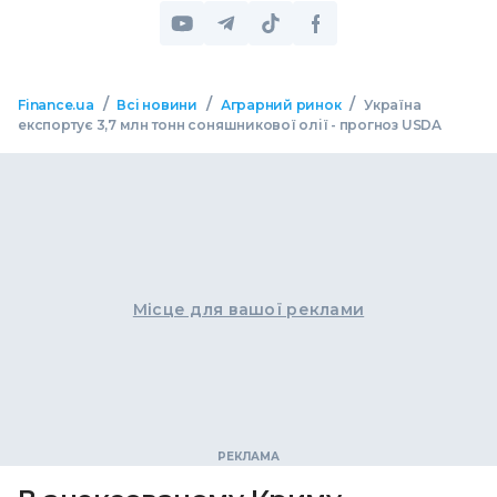
/
/
/
Finance.ua
Всі новини
Аграрний ринок
Україна
експортує 3,7 млн ​​тонн соняшникової олії - прогноз USDA
Місце для вашої реклами