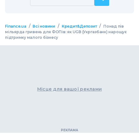
/
/
/
Finance.ua
Всі новини
Кредит&Депозит
Понад пів
мільярда гривень для ФОПів: як UGB (Укргазбанк) нарощує
підтримку малого бізнесу
Місце для вашої реклами