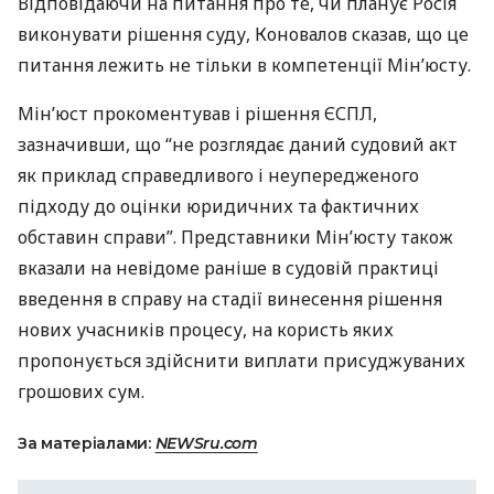
Відповідаючи на питання про те, чи планує Росія
виконувати рішення суду, Коновалов сказав, що це
питання лежить не тільки в компетенції Мін’юсту.
Мін’юст прокоментував і рішення
ЄСПЛ
,
зазначивши, що “не розглядає даний судовий акт
як приклад справедливого і неупередженого
підходу до оцінки юридичних та фактичних
обставин справи”. Представники Мін’юсту також
вказали на невідоме раніше в судовій практиці
введення в справу на стадії винесення рішення
нових учасників процесу, на користь яких
пропонується здійснити виплати присуджуваних
грошових сум.
За матеріалами:
NEWSru.com