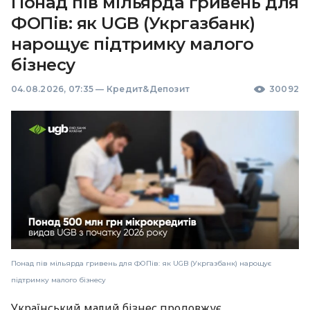
Понад пів мільярда гривень для
ФОПів: як UGB (Укргазбанк)
нарощує підтримку малого
бізнесу
04.08.2026, 07:35
—
Кредит&Депозит
30092
Понад пів мільярда гривень для ФОПів: як UGB (Укргазбанк) нарощує
підтримку малого бізнесу
Український малий бізнес продовжує