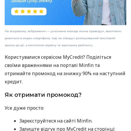
На яскравому зображенні — усміхнена молода жінка праворуч, захоплено
дивиться в екран смартфона, тоді як ліворуч розташований текстовий
заклик до дії, з логотипом сервісу та зірочками рейтингу.
Користувалися сервісом MyCredit? Поділіться
своїми враженнями на порталі Minfin та
отримайте промокод на знижку 90% на наступний
кредит.
Як отримати промокод?
Усе дуже просто:
Зареєструйтеся на сайті Minfin.
Залиште відгук про MyCredit на сторінці: