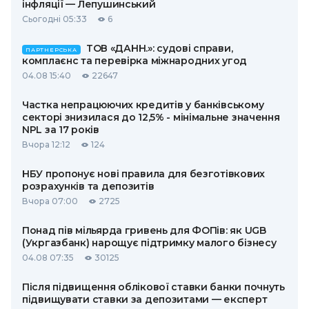
інфляції — Лепушинський
Сьогодні 05:33
6
ТОВ «ДАНН.»: судові справи,
ПАРТНЕРСЬКА
комплаєнс та перевірка міжнародних угод
04.08 15:40
22647
Частка непрацюючих кредитів у банківському
секторі знизилася до 12,5% - мінімальне значення
NPL за 17 років
Вчора 12:12
124
НБУ пропонує нові правила для безготівкових
розрахунків та депозитів
Вчора 07:00
2725
Понад пів мільярда гривень для ФОПів: як UGB
(Укргазбанк) нарощує підтримку малого бізнесу
04.08 07:35
30125
Після підвищення облікової ставки банки почнуть
підвищувати ставки за депозитами — експерт