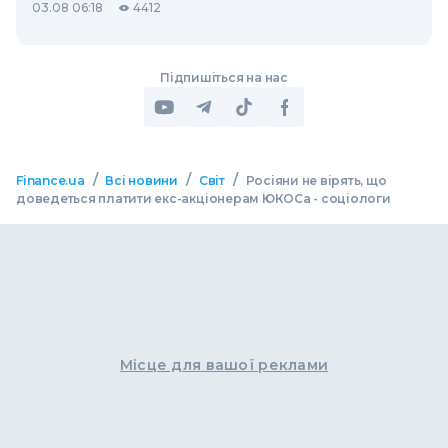
03.08 06:18
4412
Підпишіться на нас
/
/
/
Finance.ua
Всі новини
Світ
Росіяни не вірять, що
доведеться платити екс-акціонерам ЮКОСа - соціологи
Місце для вашої реклами