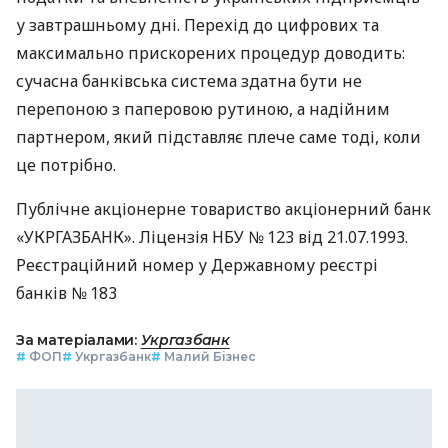
у завтрашньому дні. Перехід до цифрових та
максимально прискорених процедур доводить:
сучасна банківська система здатна бути не
перепоною з паперовою рутиною, а надійним
партнером, який підставляє плече саме тоді, коли
це потрібно.
Публічне акціонерне товариство акціонерний банк
«УКРГАЗБАНК». Ліцензія НБУ № 123 від 21.07.1993.
Реєстраційний номер у Державному реєстрі
банків № 183
За матеріалами:
Укргазбанк
#
ФОП
#
Укргазбанк
#
Малий Бізнес