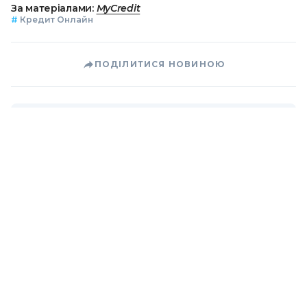
За матеріалами:
MyCredit
#
Кредит Онлайн
ПОДІЛИТИСЯ НОВИНОЮ
Коротко про головне за день в email
розсилці finance.ua
Ваш email
/
/
/
Finance.ua
Всі новини
Кредит&Депозит
Залиште
відгук про MyCredit та отримайте промокод на знижку 90%
З початку року доходи бюджету