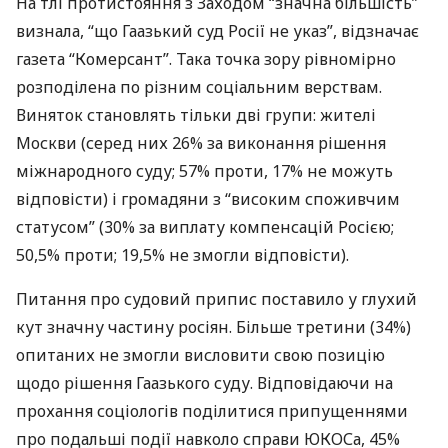
На тлі протистояння з Заходом “значна більшість”
визнала, “що Гаазький суд Росії не указ”, відзначає
газета “Комерсант”. Така точка зору рівномірно
розподілена по різним соціальним верствам.
Виняток становлять тільки дві групи: жителі
Москви (серед них 26% за виконання рішення
міжнародного суду; 57% проти, 17% не можуть
відповісти) і громадяни з “високим споживчим
статусом” (30% за виплату компенсацій Росією;
50,5% проти; 19,5% не змогли відповісти).
Питання про судовий припис поставило у глухий
кут значну частину росіян. Більше третини (34%)
опитаних не змогли висловити свою позицію
щодо рішення Гаазького суду. Відповідаючи на
прохання соціологів поділитися припущеннями
про подальші події навколо справи
ЮКОС
а, 45%