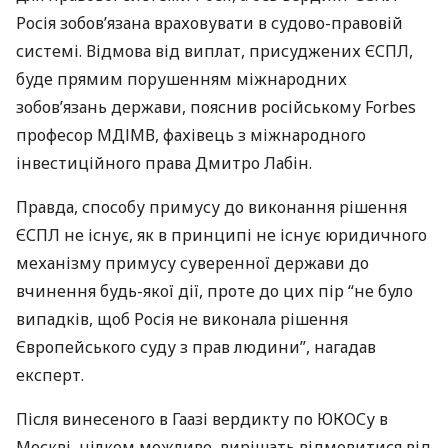
Росія зобов’язана враховувати в судово-правовій
системі. Відмова від виплат, присуджених
ЄСПЛ
,
буде прямим порушенням міжнародних
зобов’язань держави, пояснив російському Forbes
професор
МДІМВ
, фахівець з міжнародного
інвестиційного права Дмитро Лабін.
Правда, способу примусу до виконання рішення
ЄСПЛ
не існує, як в принципі не існує юридичного
механізму примусу суверенної держави до
вчинення будь-якої дії, проте до цих пір “не було
випадків, щоб Росія не виконала рішення
Європейського суду з прав людини”, нагадав
експерт.
Після винесеного в Гаазі вердикту по
ЮКОС
у в
Москві, цілком можливо, вирішать відмовитися від