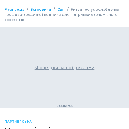
/
/
/
Finance.ua
Всі новини
Світ
Китай тестує ослаблення
грошово-кредитної політики для підтримки економічного
зростання
Місце для вашої реклами
ПАРТНЕРСЬКА