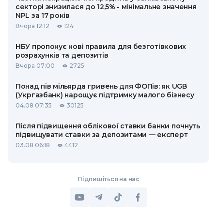
секторі знизилася до 12,5% - мінімальне значення
NPL за 17 років
Вчора 12:12
124
НБУ пропонує нові правила для безготівкових
розрахунків та депозитів
Вчора 07:00
2725
Понад пів мільярда гривень для ФОПів: як UGB
(Укргазбанк) нарощує підтримку малого бізнесу
04.08 07:35
30125
Після підвищення облікової ставки банки почнуть
підвищувати ставки за депозитами — експерт
03.08 06:18
4412
Підпишіться на нас