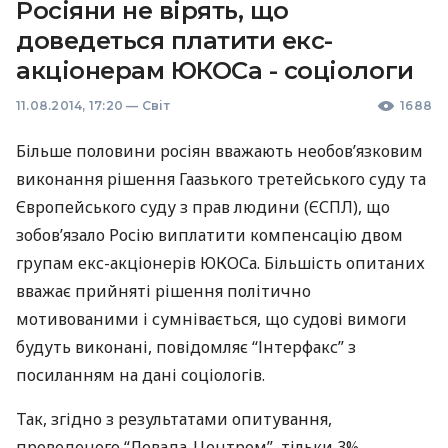
Росіяни не вірять, що
доведеться платити екс-
акціонерам ЮКОСа - соціологи
11.08.2014, 17:20
—
Світ
1688
Більше половини росіян вважають необов’язковим
виконання рішення Гаазького третейського суду та
Європейського суду з прав людини (
ЄСПЛ
), що
зобов’язало Росію виплатити компенсацію двом
групам екс-акціонерів
ЮКОС
а. Більшість опитаних
вважає прийняті рішення політично
мотивованими і сумнівається, що судові вимоги
будуть виконані, повідомляє “Інтерфакс” з
посиланням на дані соціологів.
Так, згідно з результатами опитування,
проведеного “Левада-Центром”, тільки 3%