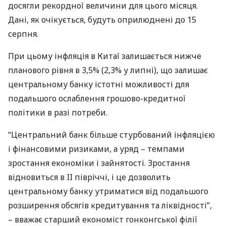
досягли рекордної величини для цього місяця.
Дані, як очікується, будуть оприлюднені до 15
серпня.
При цьому інфляція в Китаї залишається нижче
планового рівня в 3,5% (2,3% у липні), що залишає
центральному банку істотні можливості для
подальшого ослаблення грошово-кредитної
політики в разі потреби.
“Центральний банк більше стурбований інфляцією
і фінансовими ризиками, а уряд – темпами
зростання економіки і зайнятості. Зростання
відновиться в II півріччі, і це дозволить
центральному банку утриматися від подальшого
розширення обсягів кредитування та ліквідності”,
– вважає старший економіст гонконгської філії