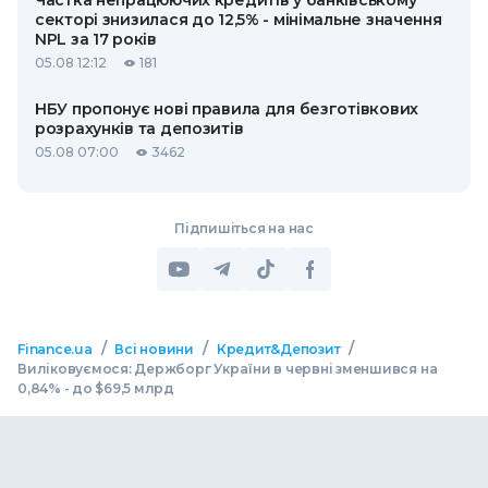
Частка непрацюючих кредитів у банківському
секторі знизилася до 12,5% - мінімальне значення
NPL за 17 років
05.08 12:12
181
НБУ пропонує нові правила для безготівкових
розрахунків та депозитів
05.08 07:00
3462
Підпишіться на нас
/
/
/
Finance.ua
Всі новини
Кредит&Депозит
Виліковуємося: Держборг України в червні зменшився на
0,84% - до $69,5 млрд