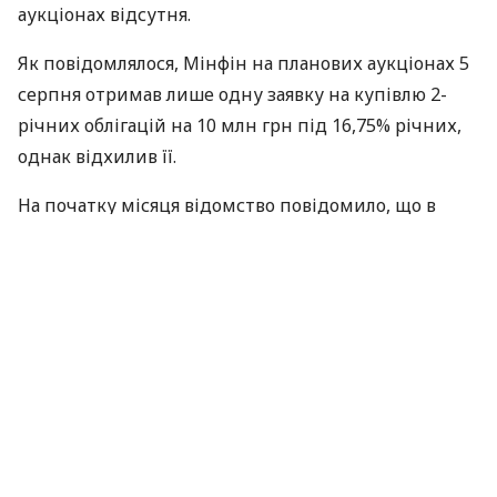
аукціонах відсутня.
Як повідомлялося, Мінфін на планових аукціонах 5
серпня отримав лише одну заявку на купівлю 2-
річних облігацій на 10 млн грн під 16,75% річних,
однак відхилив її.
На початку місяця відомство повідомило, що в
серпні планує розділити аукціони з розміщення
довгострокових і короткострокових
ОВДП
і
проводити їх відповідно по вівторках і четвергах,
тоді як раніше днем проведення всіх планових
аукціонів був вівторок. Передбачалося, що кожен
вівторок до продажу будуть пропонуватися 2-, 5-ти
і 7-річні гривневі
ОВДП
, через вівторок – 12 та 26
серпня – 2-річні валютні, а щочетверга покупці
зможуть придбати 9-місячні облігації.