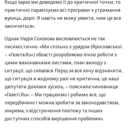
Якщо зараз ми доведемо її до критичної точки, то
практично паралізуємо всі програми з утримання
вулиць, доріг. Я навіть не можу уявити, чим це все
закінчиться».
Однак Надія Соколова висловлюється не так
песимістично. «Ми спільно з урядом (Ярославської.
– «Газета.Ru») області розробляємо лінію роботи з
цими виконавчими листами, план виходу з
ситуації, що склалася. Перш за все хочу відзначити,
що ситуація в жодному разі не критична, це наші
депутати доклали зусиль, – пояснила чиновниця
«Газеті.Ru». – Ми працюємо і робимо все, що
передбачено і можна зробити за законодавством,
зокрема, з відстрочення платежу та інших
доступних способів вирішення проблеми».