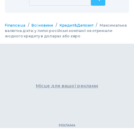
/
/
/
Finance.ua
Всі новини
Кредит&Депозит
Максимальна
валютна дієта: у липні російські компанії не отримали
жодного кредиту в доларах або євро
Місце для вашої реклами