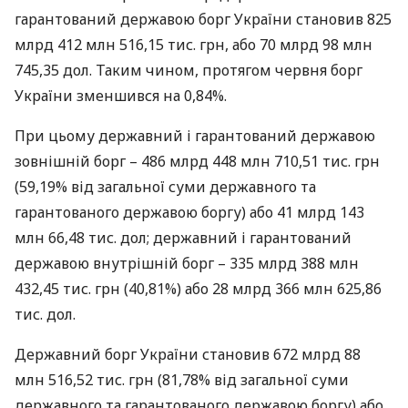
гарантований державою борг України становив 825
млрд 412 млн 516,15 тис. грн, або 70 млрд 98 млн
745,35 дол. Таким чином, протягом червня борг
України зменшився на 0,84%.
При цьому державний і гарантований державою
зовнішній борг – 486 млрд 448 млн 710,51 тис. грн
(59,19% від загальної суми державного та
гарантованого державою боргу) або 41 млрд 143
млн 66,48 тис. дол; державний і гарантований
державою внутрішній борг – 335 млрд 388 млн
432,45 тис. грн (40,81%) або 28 млрд 366 млн 625,86
тис. дол.
Державний борг України становив 672 млрд 88
млн 516,52 тис. грн (81,78% від загальної суми
державного та гарантованого державою боргу) або