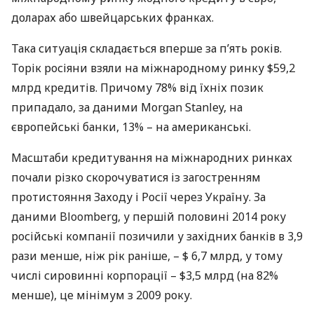
доларах або швейцарських франках.
Така ситуація складається вперше за п’ять років.
Торік росіяни взяли на міжнародному ринку $59,2
млрд кредитів. Причому 78% від їхніх позик
припадало, за даними Morgan Stanley, на
європейські банки, 13% – на американські.
Масштаби кредитування на міжнародних ринках
почали різко скорочуватися із загостренням
протистояння Заходу і Росії через Україну. За
даними Bloomberg, у першій половині 2014 року
російські компанії позичили у західних банків в 3,9
рази менше, ніж рік раніше, – $ 6,7 млрд, у тому
числі сировинні корпорації – $3,5 млрд (на 82%
менше), це мінімум з 2009 року.