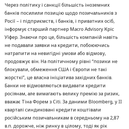
Через політику і санкції більшість іноземних
банків посилили позицію щодо позичальників з
Росії – і підприємств, і банків, і приватних осіб,
інформує старший партнер Macro Advisory Кріс
Уїфер. Знаючи про це, більшість компаній навіть
не подавали заявки на кредити, побоюючись
натрапити на невигідні умови або відмову,
продовжує він. На політичному рівні “позики не
блокували, обмеження
США
і Європи не такі
жорсткі”, це власна ініціатива західних банків.
Банки не відмовляються видавати кредити
росіянам, але вимагають велику премію за ризик,
вважає Тіна Форем з Citi. За даними Bloomberg, у II
кварталі синдиковані кредити коштівали
російським позичальникам в середньому на 2,87
в.п. дорожче, ніж ринку в цілому, тоді як рік