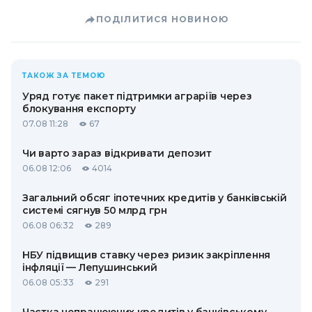
ПОДІЛИТИСЯ НОВИНОЮ
ТАКОЖ ЗА ТЕМОЮ
Уряд готує пакет підтримки аграріїв через
блокування експорту
07.08 11:28
67
Чи варто зараз відкривати депозит
06.08 12:06
4014
Загальний обсяг іпотечних кредитів у банківській
системі сягнув 50 млрд грн
06.08 06:32
289
НБУ підвищив ставку через ризик закріплення
інфляції — Лепушинський
06.08 05:33
291