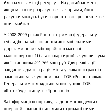
йдеться в замітці ресурсу. – На даний момент,
якщо місто не розрахується за боргами, його
рахунки можуть бути заарештовані, розпочнеться
опис майна».
У 2008-2009 роках Ростов отримав федеральну
субсидію на забезпечення автомобільними
дорогами нових мікрорайонів масової
малоповерхової і багатоквартирної забудови, сума
якої становила 401,766 млн руб. Для реалізації
завдання адміністрація міста уклала контракт із
замовником-забудовником –
ТОВ
«Роспоставка».
Генеральним підрядником виступило
ТОВ
«Яртехбуд», пишуть «Ярновості».
За інформацією порталу, за допомогою деяких
операцій компанії виводили отримані ними