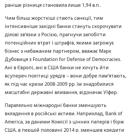
раніше різниця становила лише 1,94 в.п..
Чим більш жорсткіші стають санкції, тим
інтенсивніше західні банки стануть скорочувати
ділові зв’язки з Росією, прагнучи запобігти
потенційних втрат і штрафів, якими загрожує
бізнес з небажаним партнером, вважає Марк
Дубовиця з Foundation for Defense of Democracies.
Ані в Європі, ані в
США
банки не хочуть йти
всупереч політиці урядів – вони добре пам’ятають,
як під час кризи 2008-2009 рр. їм знадобилися
масштабні державні вливання, відзначає Уїфер.
Паралельно міжнародні банки зменшують
вкладення в російські активи. Наприклад, Bank of
America, за даними Комісії з цінних паперів і бірж
США
, в першій половині 2014 р. зменшив кредити