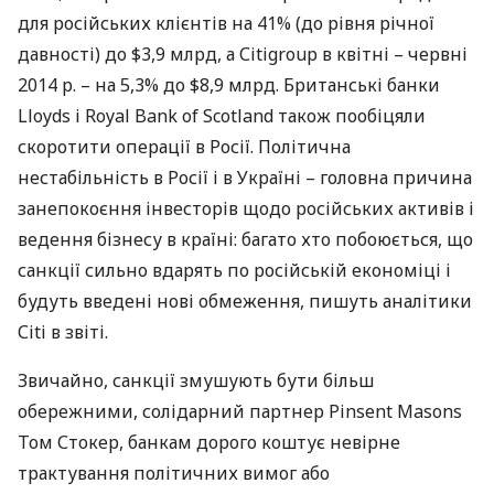
для російських клієнтів на 41% (до рівня річної
давності) до $3,9 млрд, а Сitigroup в квітні – червні
2014 р. – на 5,3% до $8,9 млрд. Британські банки
Lloyds і Royal Bank of Scotland також пообіцяли
скоротити операції в Росії. Політична
нестабільність в Росії і в Україні – головна причина
занепокоєння інвесторів щодо російських активів і
ведення бізнесу в країні: багато хто побоюється, що
санкції сильно вдарять по російській економіці і
будуть введені нові обмеження, пишуть аналітики
Сiti в звіті.
Звичайно, санкції змушують бути більш
обережними, солідарний партнер Pinsent Masons
Том Стокер, банкам дорого коштує невірне
трактування політичних вимог або