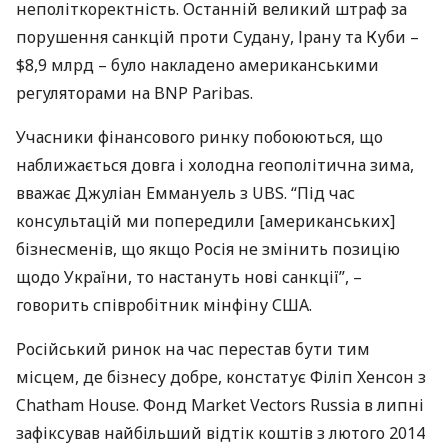
неполіткоректність. Останній великий штраф за
порушення санкцій проти Судану, Ірану та Куби –
$8,9 млрд – було накладено американськими
регуляторами на
BNP
Paribas.
Учасники фінансового ринку побоюються, що
наближається довга і холодна геополітична зима,
вважає Джуліан Еммануель з
UBS
. “Під час
консультацій ми попередили [американських]
бізнесменів, що якщо Росія не змінить позицію
щодо України, то настануть нові санкції”, –
говорить співробітник мінфіну
США
.
Російський ринок на час перестав бути тим
місцем, де бізнесу добре, констатує Філіп Хенсон з
Chatham House. Фонд Market Vectors Russia в липні
зафіксував найбільший відтік коштів з лютого 2014