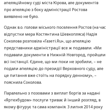
апеляційному суді міста Кірова, але документів
про апеляцію з боку адміністрації Ростова
виявлено не було.
Однак в.о. голови міського поселення Ростов (на час
відпустки мера Костянтина Шевкопляса) Надія
Соколова розповіла «Газеті.Ru», що апеляцію
представники адміністрації все ж подавали. «Ми
подавали документи в Нижній Новгород, пройшли
всі інстанції. Єдине, що ми поки не зробили, – не
подали апеляцію до президії Верховного суду, але
це питання вже стоїть на порядку денному», –
пояснила Соколова.
Паралельно з позовами з виплат боргів за надані
«Яртехбудом» послуги триває й інший розгляд, в
якому фігурує та сама компанія. 3 липня 2014 року